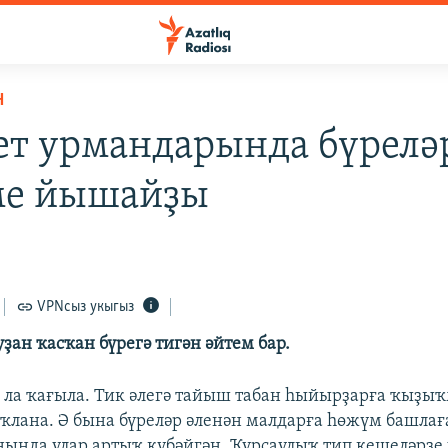
Н
ет урмандарында бүрелә
ме йышайҙы
VPNсыз укыгыз
ҙан ҡасҡан бүрегә тигән әйтем бар.
 ла ҡағыла. Тик әлегә тайыш табан һыйырҙарға ҡыҙы
уҡлана. Ә бына бүреләр әленән малдарға һөжүм башлағ
нында улар артыҡ күбәйгән. Ҡурсаулыҡ тип кешеләрҙе