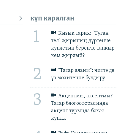
күп каралган
1
Кызык тарих: "Туган
тел" җырының дүртенче
куплетын беренче тапкыр
px
px
биеклек
кем җырлый?
2
"Татар аланы": читтә дә
үз мохитеңне булдыру
3
Акцентмы, аксентмы?
Татар блогосферасында
акцент турында бәхәс
купты