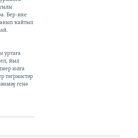
ауылы
а. Бер-ике
аланып ҡайтып
ай.
ы уртаға
неп, йыл
имер юлға
ер тәгрмәстәр
әнмәү генә