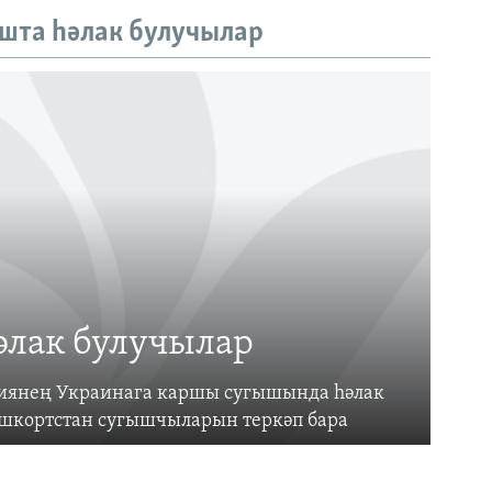
шта һәлак булучылар
әлак булучылар
усиянең Украинага каршы сугышында һәлак
ашкортстан сугышчыларын теркәп бара