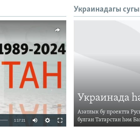
Украинадагы сугы
vailable
Украинада һ
Азатлык бу проектта Р
Auto
булган Татарстан һәм Б
1:17:21
240p