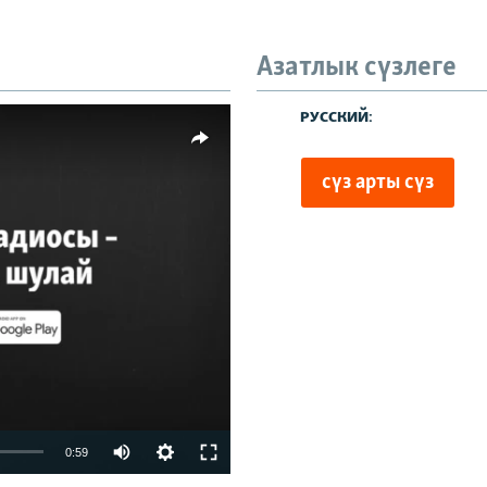
360p
480p
Азатлык сүзлеге
720p
480p
1080p
киңлек
vailable
0:59