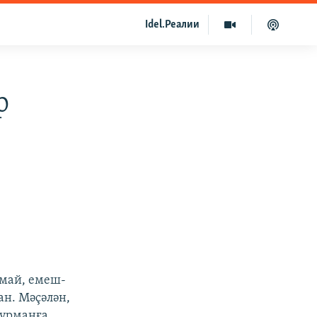
Idel.Реалии
р
ҡмай, емеш-
ан. Мәҫәлән,
 урманға