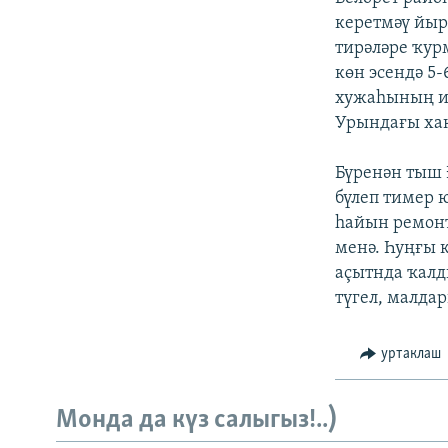
ДИНИ ТОРМЫШ
керетмәү йыр
ПӘРӘВЕЗ
тирәләре ҡур
көн эсендә 5
ФӘН-ФӘСМӘТӘН
хужаһының их
КИНОХАНӘ
Урындағы хак
Бүренән тыш 
бүлеп тимер 
һайын ремонт
менә. Һуңғы 
аҫытнда ҡалд
түгел, малда
уртаклаш
Монда да күз салыгыз!..)