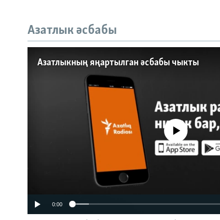
Азатлык әсбабы
Auto
240p
360p
Азатлыкның яңартылган әсбабы чыкты
720p
1080p
No media source currently a
0:00