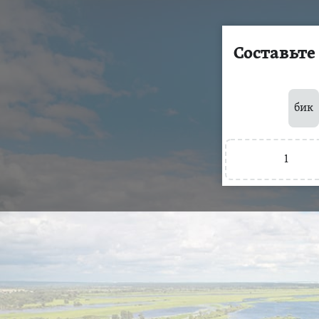
Составьте
бик
1