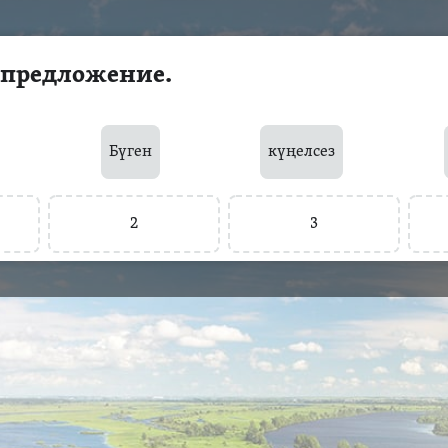
 предложение.
Бүген
күңелсез
2
3