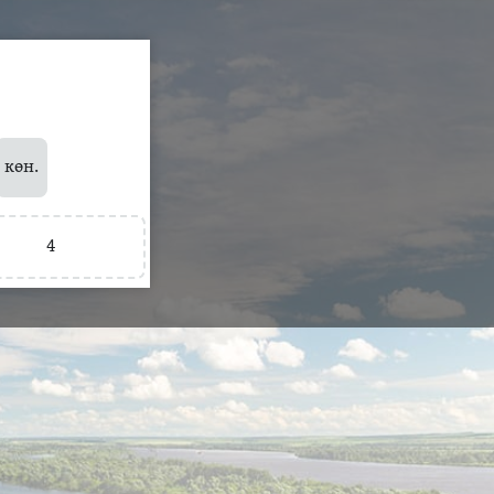
көн.
4