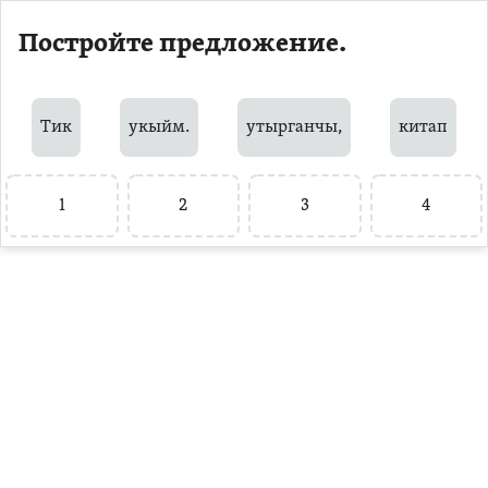
Постройте предложение.
Тик
укыйм.
утырганчы,
китап
1
2
3
4