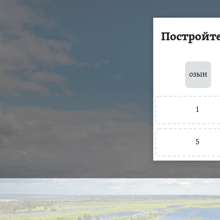
Постройт
озын
1
5