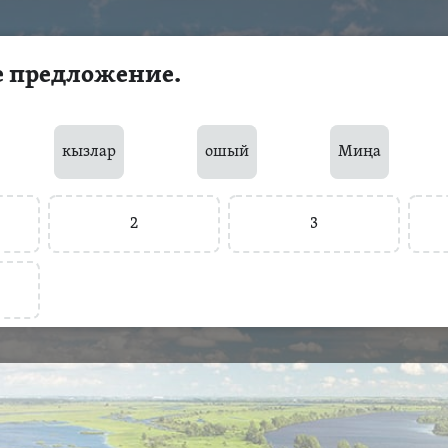
е предложение.
кызлар
ошый
Миңа
2
3