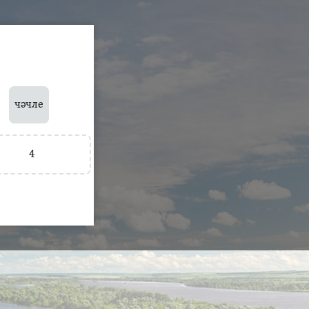
чәчле
4