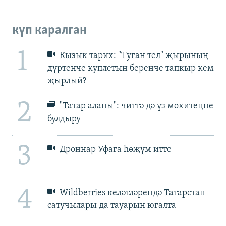
күп каралган
1
Кызык тарих: "Туган тел" җырының
дүртенче куплетын беренче тапкыр кем
җырлый?
2
"Татар аланы": читтә дә үз мохитеңне
булдыру
3
Дроннар Уфага һөҗүм итте
4
Wildberries келәтләрендә Татарстан
сатучылары да тауарын югалта