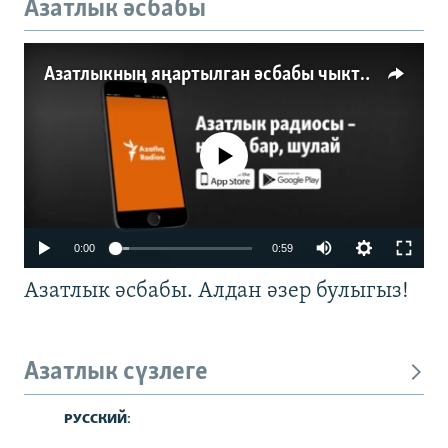
Азатлык әсбабы
Азатлыкның яңартылган әсбабы чыкты
No media source currently available
0:00
0:59
Азатлык әсбабы. Алдан әзер булыгыз!
Азатлык сүзлеге