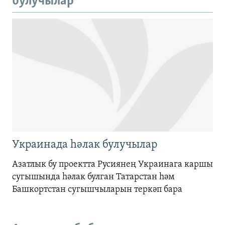
булучылар
1080p
Украинада һәлак булучылар
Азатлык бу проектта Русиянең Украинага каршы
сугышында һәлак булган Татарстан һәм
Башкортстан сугышчыларын теркәп бара