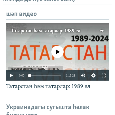
шәп видео
Татарстан һәм татарлар: 1989 ел
No media source currently available
Auto
0:00
1:17:21
240p
Татарстан һәм татарлар: 1989 ел
360p
480p
Auto
240p
360p
480p
Украинадагы сугышта һәлак
720p
720p
1080p