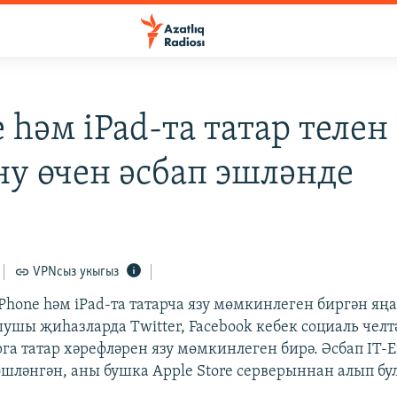
 һәм iPad-та татар телен
ну өчен әсбап эшләнде
VPNсыз укыгыз
Phone һәм iPad-та татарча язу мөмкинлеген биргән яңа
шушы җиһазларда Twitter, Facebook кебек социаль чел
а татар хәрефләрен язу мөмкинлеген бирә. Әсбап IT-E
шләнгән, аны бушка Apple Store серверыннан алып бул