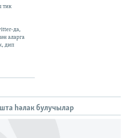
ы тик
tter-да,
ән аларга
к, дип
шта һәлак булучылар