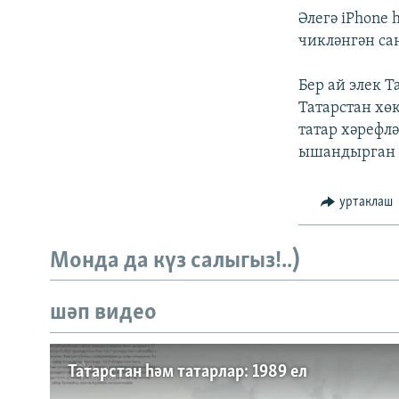
ДИНИ ТОРМЫШ
Әлегә iPhone 
ПӘРӘВЕЗ
чикләнгән са
ФӘН-ФӘСМӘТӘН
Бер ай элек 
КИНОХАНӘ
Татарстан хө
татар хәрефл
ышандырган 
уртаклаш
Монда да күз салыгыз!..)
шәп видео
Татарстан һәм татарлар: 1989 ел