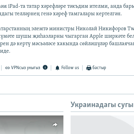
һәм iPad-та татар хәрефләре тәкъдим ителми, анда бар
ндагы телләрнең генә хәреф тамгалары кертелгән.
Татарстанның элемтә министры Николай Никифоров Twi
күмәте шушы җиһазларны чыгарган Apple ширкәте бел
әрен дә кертү мәсьәләсе хакында сөйләшүләр башлаяча
иде.
VPNсыз укыгыз
Follow us
бастыр
Украинадагы сугы