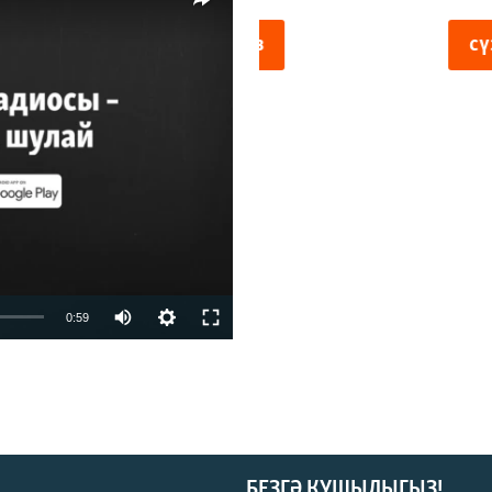
киңлек
vailable
0:59
БЕЗГӘ КУШЫЛЫГЫЗ!