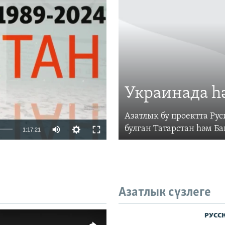
vailable
Украинада һ
Азатлык бу проектта Р
Auto
булган Татарстан һәм Б
1:17:21
240p
360p
480p
Азатлык сүзлеге
720p
480p
1080p