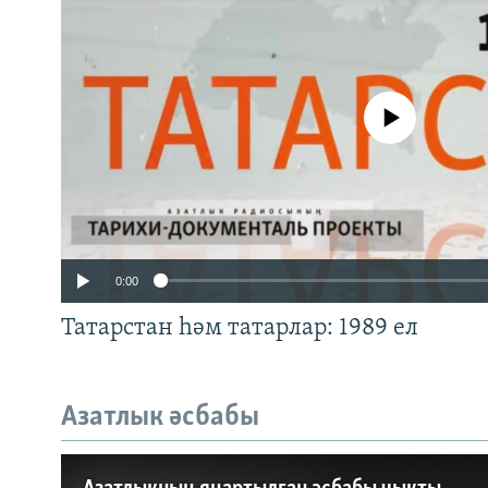
No media source currently a
0:00
Татарстан һәм татарлар: 1989 ел
Азатлык әсбабы
Auto
240p
360p