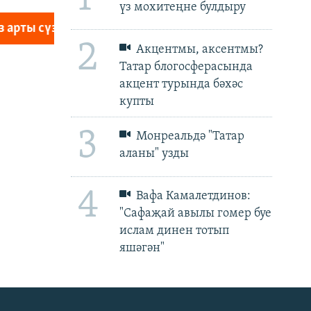
үз мохитеңне булдыру
px
px
биеклек
2
Акцентмы, аксентмы?
Татар блогосферасында
акцент турында бәхәс
купты
3
Монреальдә "Татар
аланы" узды
4
Вафа Камалетдинов:
"Сафаҗай авылы гомер буе
ислам динен тотып
яшәгән"