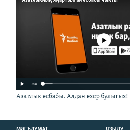
Азатлыкның яңартылган әсбабы чыкты
720p
1080p
No media source currently a
0:00
Азатлык әсбабы. Алдан әзер булыгыз!
ӘЙДӘ ONLINE
МӘГЪЛҮМАТ
ЯЗЫЛУ