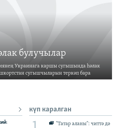
әлак булучылар
усиянең Украинага каршы сугышында һәлак
ашкортстан сугышчыларын теркәп бара
күп каралган
1
"Татар аланы": читтә дә