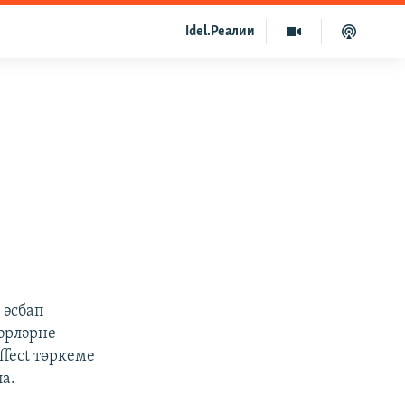
Idel.Реалии
 әсбап
тәрләрне
ffect төркеме
а.