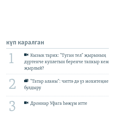
күп каралган
1
Кызык тарих: "Туган тел" җырының
дүртенче куплетын беренче тапкыр кем
җырлый?
2
"Татар аланы": читтә дә үз мохитеңне
булдыру
3
Дроннар Уфага һөҗүм итте