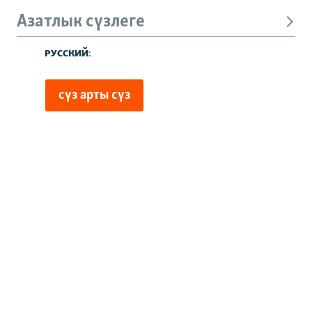
Азатлык сүзлеге