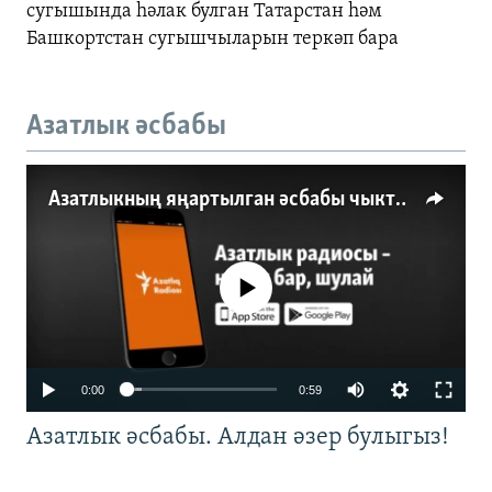
сугышында һәлак булган Татарстан һәм
Башкортстан сугышчыларын теркәп бара
Азатлык әсбабы
Азатлыкның яңартылган әсбабы чыкты
No media source currently available
0:00
0:59
Азатлык әсбабы. Алдан әзер булыгыз!