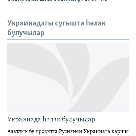
360p
480p
Auto
240p
360p
480p
Украинадагы сугышта һәлак
720p
булучылар
720p
1080p
1080p
Украинада һәлак булучылар
Азатлык бу проектта Русиянең Украинага каршы