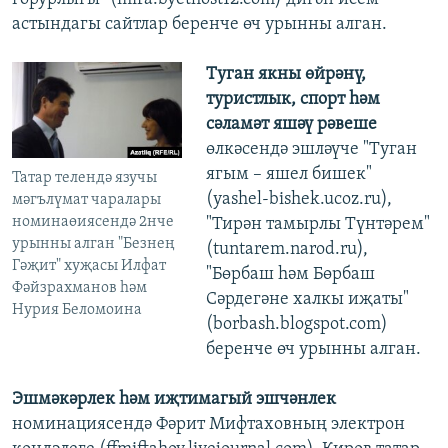
астындагы сайтлар беренче өч урынны алган.
Туган якны өйрәнү,
туристлык, спорт һәм
сәламәт яшәү рәвеше
өлкәсендә эшләүче "Туган
ягым – яшел бишек"
Татар телендә язучы
(yashel-bishek.ucoz.ru),
мәгълүмат чаралары
номинаөиясендә 2нче
"Тирән тамырлы Түнтәрем"
урынны алган "Безнең
(tuntarem.narod.ru),
Гәҗит" хуҗасы Илфат
"Бөрбаш һәм Бөрбаш
Фәйзрахманов һәм
Сәрдегәне халкы иҗаты"
Нурия Беломоина
(borbash.blogspot.com)
беренче өч урынны алган.
Эшмәкәрлек һәм иҗтимагый эшчәнлек
номинациясендә Фәрит Мифтаховның электрон