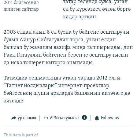
татар телендә булса, узган
2011 бәйгесендә
ел бу күрсәткеч өчтән бергә
җиңгән сайтлар
кадәр арткан.
2003 елдан алып 8 ел буена бу бәйгене оештыручы
булып Айнур Сибгатуллин торса, узган елдан
башлап бу җаваплы вазифа миңа тапшырылды, дип
Раил Гатауллин бәйгенең беренче оештыручысын
да искә төшереп китәргә онытмады.
Татмедиа оешмасында үткән чарада 2012 елгы
“Татнет йолдызлары” интернет-проектлар
бәйгесенең шушы араларда башланып китәчәге дә
әйтелде.
уртаклаш
VPNсыз укыгыз
Follow us
This item is part of