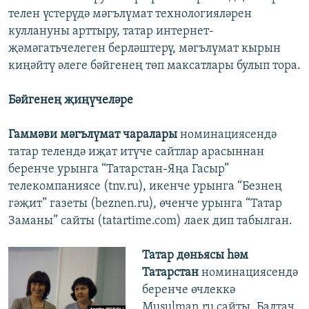
телен үстерүдә мәгълүмат технологияләрен
куллануны арттыру, татар интернет-
җәмәгатьчелеген берләштерү, мәгълүмат кырын
киңәйтү әлеге бәйгенең төп максатлары булып тора.
Бәйгенең җиңүчеләре
Гаммәви мәгълүмат чаралары
номинациясендә
татар телендә иҗат итүче сайтлар арасыннан
беренче урынга “Татарстан-Яңа Гасыр”
телекомпаниясе (tnv.ru), икенче урынга “Безнең
гәҗит” газеты (beznen.ru), өченче урынга “Татар
Заманы” сайты (tatartime.com) лаек дип табылган.
Татар дөньясы һәм
Татарстан
номинациясендә
беренче өчлеккә
Musulman.ru сайты, Балтач