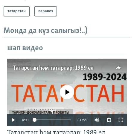
татарстан
пәрәвез
Монда да күз салыгыз!..)
шәп видео
Татарстан һәм татарлар: 1989 ел
No media source currently available
Auto
0:00
1:17:21
240p
Татарстан һәм татарлар: 1989 ел