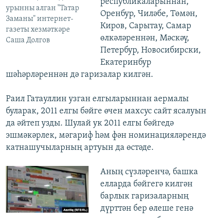
республикаларыннан,
урынны алган "Татар
Оренбур, Чиләбе, Төмән,
Заманы" интернет-
Киров, Сарытау, Самар
газеты хезмәткәре
өлкәләреннән, Мәскәү,
Саша Долгов
Петербур, Новосибирски,
Екатеринбур
шәһәрләреннән дә гаризалар килгән.
Раил Гатауллин узган елгыларыннан аермалы
буларак, 2011 елгы бәйге өчен махсус сайт ясалуын
да әйтеп узды. Шулай ук 2011 елгы бәйгедә
эшмәкәрлек, мәгариф һәм фән номинацияләрендә
катнашучыларның артуын да өстәде.
Аның сүзләренчә, башка
елларда бәйгегә килгән
барлык гаризаларның
дүрттән бер өлеше генә