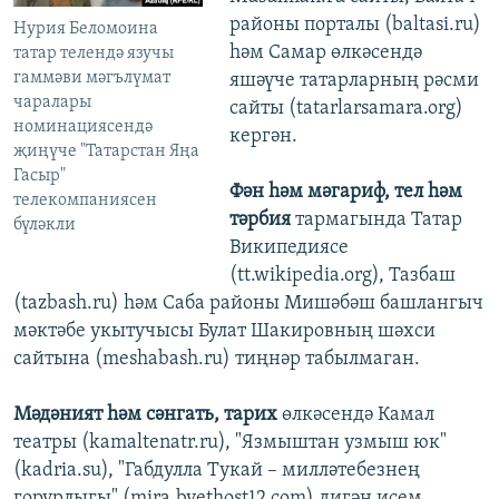
районы порталы (baltasi.ru)
Нурия Беломоина
һәм Самар өлкәсендә
татар телендә язучы
гаммәви мәгълүмат
яшәүче татарларның рәсми
чаралары
сайты (tatarlarsamara.org)
номинациясендә
кергән.
җиңүче "Татарстан Яңа
Гасыр"
Фән һәм мәгариф, тел һәм
телекомпаниясен
тәрбия
тармагында Татар
бүләкли
Википедиясе
(tt.wikipedia.org), Тазбаш
(tazbash.ru) һәм Саба районы Мишәбәш башлангыч
мәктәбе укытучысы Булат Шакировның шәхси
сайтына (meshabash.ru) тиңнәр табылмаган.
Мәдәният һәм сәнгать, тарих
өлкәсендә Камал
театры (kamaltenatr.ru), "Язмыштан узмыш юк"
(kadria.su), "Габдулла Тукай – милләтебезнең
горурлыгы" (mira.byethost12.com) дигән исем