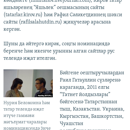
көндәлеге (ffmiftahov.livejournal.com), Киров татар
яшьләренең “Яшьлек” оешмасының сайты
(tatarlar.kirov.ru) һәм Рафил Сәләхетдиннең шәхси
сайты (rafilsalahutdin.ru) җиңүчеләр арасына
кергән.
Шуны да әйтергә кирәк, соңгы номинациядә
беренче һәм икенче урынны алган сайтлар рус
телендә иҗат ителгән.
Бәйгене оештыручылардан
Раил Гатауллин сүзләренә
караганда, 2011 елгы
“Татнет йолдызлары”
бәйгесенә Татарстаннан
Нурия Беломоина һәм
тыш, Казакъстан. Украина,
татар телендә иҗат
итүче гаммәви
Кыргызстан, Башкортстан,
мәгълүмат чаралары
Чуашстан
номинациясендә 3нче