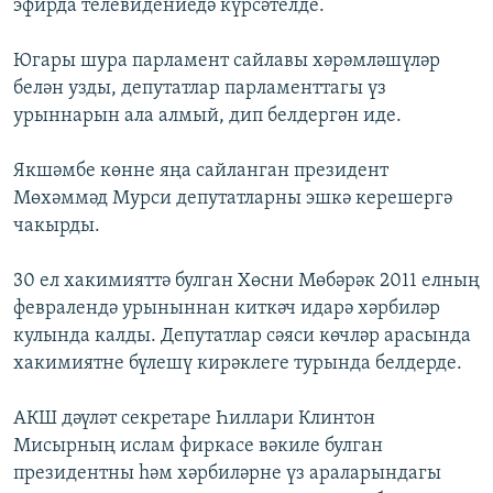
эфирда телевидениедә күрсәтелде.
Югары шура парламент сайлавы хәрәмләшүләр
белән узды, депутатлар парламенттагы үз
урыннарын ала алмый, дип белдергән иде.
Якшәмбе көнне яңа сайланган президент
Мөхәммәд Мурси депутатларны эшкә керешергә
чакырды.
30 ел хакимияттә булган Хөсни Мөбәрәк 2011 елның
февралендә урыныннан киткәч идарә хәрбиләр
кулында калды. Депутатлар сәяси көчләр арасында
хакимиятне бүлешү кирәклеге турында белдерде.
АКШ дәүләт секретаре Һиллари Клинтон
Мисырның ислам фиркасе вәкиле булган
президентны һәм хәрбиләрне үз араларындагы