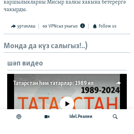
каршылыкларны Мисыр халкы хакына бетерергә
чакырды.
уртаклаш
VPNсыз укыгыз
Follow us
Монда да күз салыгыз!..)
шәп видео
Татарстан һәм татарлар: 1989 ел
No media source currently available
Idel.Реалии
Auto
0:00
1:17:21