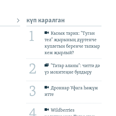
күп каралган
1
Кызык тарих: "Туган
тел" җырының дүртенче
куплетын беренче тапкыр
px
px
биеклек
кем җырлый?
2
"Татар аланы": читтә дә
үз мохитеңне булдыру
3
Дроннар Уфага һөҗүм
итте
4
Wildberries