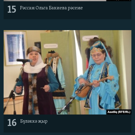
15
Рәссам Ольга Бакиева рәсеме
16
Бүләккә җыр