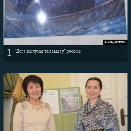
1
"Дога кылуны тәмамлау" рәсеме