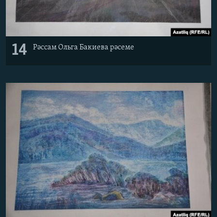
14
Рәссам Ольга Бакиева рәсеме