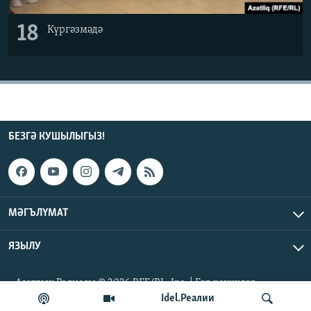
18
Күргәзмәдә
БЕЗГӘ КУШЫЛЫГЫЗ!
МӘГЪЛҮМАТ
ЯЗЫЛУ
Азатлык Радиосы © 2026 RFE/RL, Inc. | Бар хокуклар
сакланган
Idel.Реалии