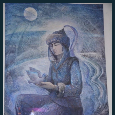
ДИНИ ТОРМЫШ
ӘЙДӘ ONLINE
ПӘРӘВЕЗ
IDEL.РЕАЛИИ
ФӘН-ФӘСМӘТӘН
БЕЗГӘ КУШЫЛЫГЫЗ!
КИНОХАНӘ
БАШКА ТЕЛЛӘРДӘ