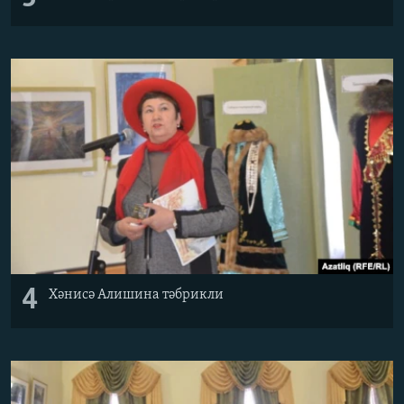
4
Хәнисә Алишина тәбрикли