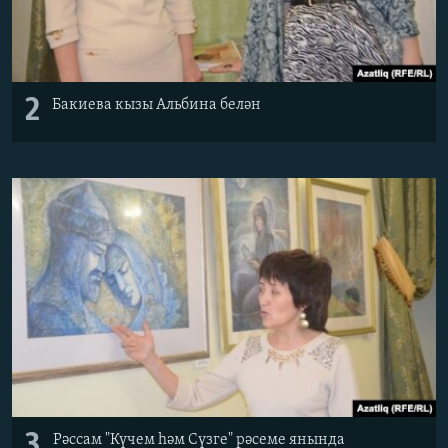
2
Бакиева кызы Альбина белән
3
Рәссам "Күчем һәм Сүзге" рәсеме янында