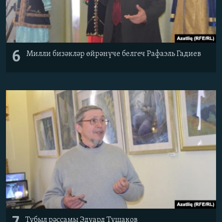
6
Милли бизәкләр өйрәнүче белгеч Рафаэль Гадиев
Тубыл рәссамы Эдуард Тушаков