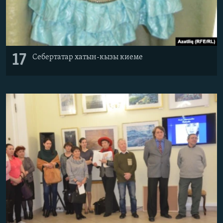
17
Себертатар хатын-кызы киеме