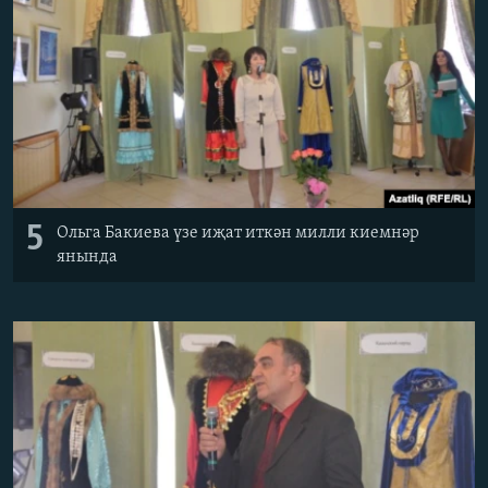
5
Ольга Бакиева үзе иҗат иткән милли киемнәр
янында