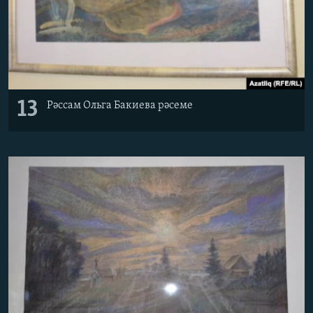
13
Рәссам Ольга Бакиева рәсеме