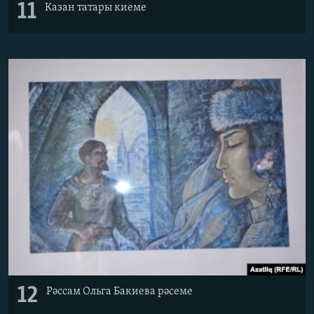
11
Казан татары киеме
12
Рәссам Ольга Бакиева рәсеме