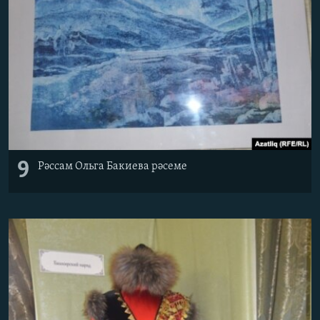
9
Рәссам Ольга Бакиева рәсеме