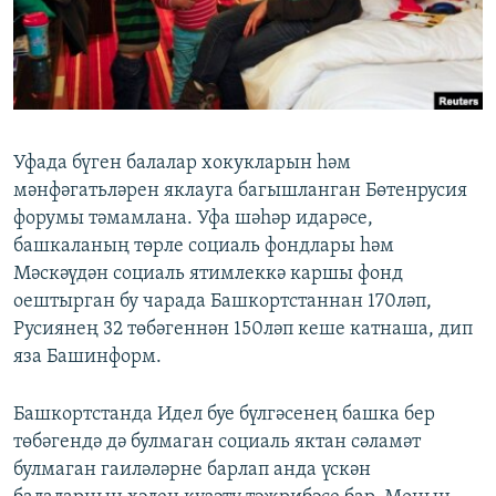
ДИНИ ТОРМЫШ
ӘЙДӘ ONLINE
ПӘРӘВЕЗ
IDEL.РЕАЛИИ
ФӘН-ФӘСМӘТӘН
БЕЗГӘ КУШЫЛЫГЫЗ!
КИНОХАНӘ
Уфада бүген балалар хокукларын һәм
мәнфәгатьләрен яклауга багышланган Бөтенрусия
форумы тәмамлана. Уфа шәһәр идарәсе,
БАШКА ТЕЛЛӘРДӘ
башкаланың төрле социаль фондлары һәм
Мәскәүдән социаль ятимлеккә каршы фонд
оештырган бу чарада Башкортстаннан 170ләп,
Русиянең 32 төбәгеннән 150ләп кеше катнаша, дип
яза Башинформ.
Башкортстанда Идел буе бүлгәсенең башка бер
төбәгендә дә булмаган социаль яктан сәламәт
булмаган гаиләләрне барлап анда үскән