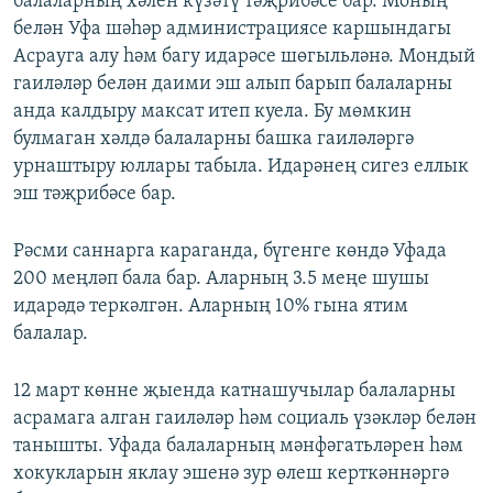
балаларның хәлен күзәтү тәҗрибәсе бар. Моның
белән Уфа шәһәр администрациясе каршындагы
Асрауга алу һәм багу идарәсе шөгыльләнә. Мондый
гаиләләр белән даими эш алып барып балаларны
анда калдыру максат итеп куела. Бу мөмкин
булмаган хәлдә балаларны башка гаиләләргә
урнаштыру юллары табыла. Идарәнең сигез еллык
эш тәҗрибәсе бар.
Рәсми саннарга караганда, бүгенге көндә Уфада
200 меңләп бала бар. Аларның 3.5 меңе шушы
идарәдә теркәлгән. Аларның 10% гына ятим
балалар.
12 март көнне җыенда катнашучылар балаларны
асрамага алган гаиләләр һәм социаль үзәкләр белән
танышты. Уфада балаларның мәнфәгатьләрен һәм
хокукларын яклау эшенә зур өлеш керткәннәргә