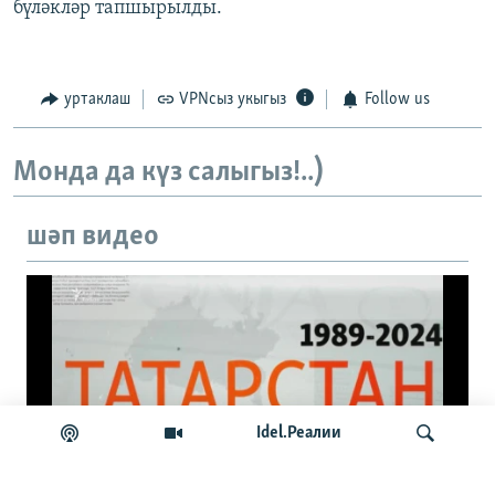
бүләкләр тапшырылды.
Татарстан һәм татарлар: 1989 ел
уртаклаш
VPNсыз укыгыз
Follow us
Монда да күз салыгыз!..)
шәп видео
No media source currently available
Idel.Реалии