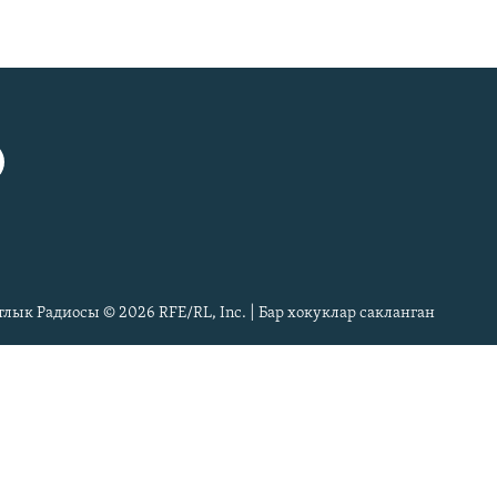
тлык Радиосы © 2026 RFE/RL, Inc. | Бар хокуклар сакланган