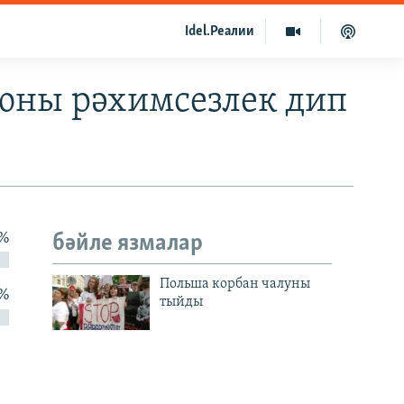
Idel.Реалии
юны рәхимсезлек дип
 %
бәйле язмалар
Польша корбан чалуны
 %
тыйды