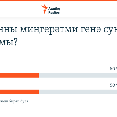
анны миңгерәтми генә су
мы?
50
50
тавыш биреп була