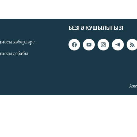
БЕЗГӘ КУШЫЛЫГЫЗ!
диосы хәбәрләре
диосы әсбабы
Аза