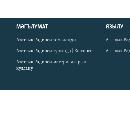
ДИНИ ТОРМЫШ
ПӘРӘВЕЗ
ФӘН-ФӘСМӘТӘН
МӘГЪЛҮМАТ
ЯЗЫЛУ
КИНОХАНӘ
Азатлык Радиосы томаланды
Азатлык Ра
Азатлык Радиосы турында | Контакт
Азатлык Ра
Азатлык Радиосы материалларын
куллану
ӘЙДӘ ONLINE
IDEL.РЕАЛИИ
БЕЗГӘ КУШЫЛЫГЫЗ!