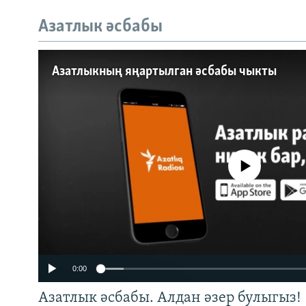
Азатлык әсбабы
Auto
240p
360p
Азатлыкның яңартылган әсбабы чыкты
720p
1080p
No media source currently a
0:00
Азатлык әсбабы. Алдан әзер булыгыз!