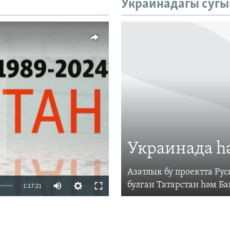
Украинадагы сугы
vailable
Украинада һ
Азатлык бу проектта Р
Auto
булган Татарстан һәм Б
1:17:21
240p
360p