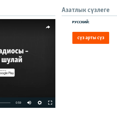
480p
Азатлык сүзлеге
720p
480p
1080p
киңлек
vailable
0:59