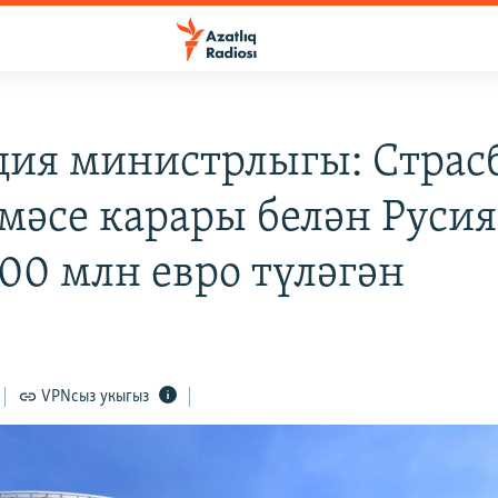
ия министрлыгы: Страс
мәсе карары белән Русия
200 млн евро түләгән
VPNсыз укыгыз