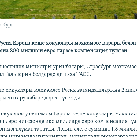
асбург
 Русия Европа кеше хокуклары мәхкәмәсе карары белән
на 200 миллион евро тирәсе компенсация түләгән.
ия юстиция министры урынбасары, Страсбург мәхкәмәс
л Гальперин белдерде дип яза ТАСС.
ше хокуклары мәхкәмәсе Русия ватандашларына 2 мил
ры чыгару хәбәре дөрес түгел ди.
 хокук яклау оешмасы Европа кеше хокуклары мәхкәмәс
 эшләре нигезендә ике миллиард евро компенсация тү
ән мәгълүмат таратты. Ләкин әлеге суммада 1,8 милли
ше нигезендә чыгарылган, моның гади русияләргә ка