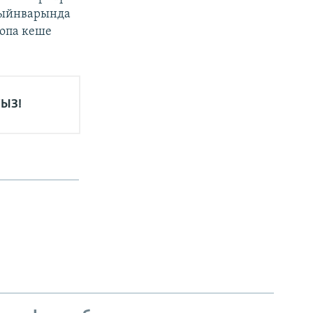
 гыйнварында
ропа кеше
ЫЗ!