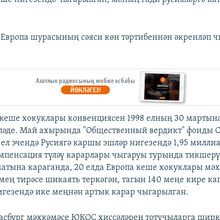
Европа шурасының сәяси көн тәртибеннән әкренләп ч
Азатлык радиосының мобил әсбабы
ЙӨКЛӘГЕЗ!
 кеше хокуклары конвенциясен 1998 елның 30 мартын
әде. Май ахырында "Общественный вердикт" фонды С
 ел эчендә Русиягә каршы эшләр нигезендә 1,95 миллиа
мпенсация түләү карарлары чыгаруы турында тикшерү
атына караганда, 20 елда Европа кеше хокуклары мә
мең тирәсе шикаять теркәгән, тагын 140 меңе кире каг
игезендә ике меңнән артык карар чыгарылган.
расбург мәхкәмәсе ЮКОС хиссәләрен тотучыларга ширк