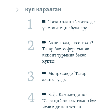
күп каралган
1
"Татар аланы": читтә дә
үз мохитеңне булдыру
px
px
биеклек
2
Акцентмы, аксентмы?
Татар блогосферасында
акцент турында бәхәс
купты
3
Монреальдә "Татар
аланы" узды
4
Вафа Камалетдинов:
"Сафаҗай авылы гомер буе
ислам динен тотып