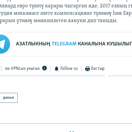
иллиард евро түләтү карары чыгарган иде. 2017 елның
туция мәхкәмәсе әлеге компенсацияне түләмәү һәм Ев
рарын үтәмәү мөмкинлеген кануни дип таныды.
АЗАТЛЫКНЫҢ
TELEGRAM
КАНАЛЫНА КУШЫЛЫГ
VPNсыз укыгыз
Follow us
бастыр
дөнья