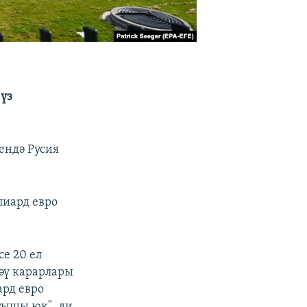
 үз
ендә Русия
лиард евро
е 20 ел
ләү карарлары
ард евро
тышы юк", ди