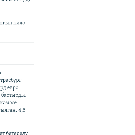
ыгып килә
а
трасбург
рд евро
 бастырды.
хкәмәсе
ылган. 4,5
әт бетерелү