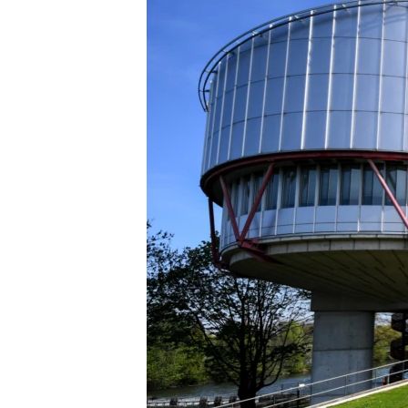
ДИНИ ТОРМЫШ
ПӘРӘВЕЗ
ФӘН-ФӘСМӘТӘН
КИНОХАНӘ