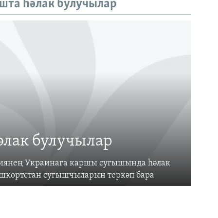
шта һәлак булучылар
әлак булучылар
усиянең Украинага каршы сугышында һәлак
ашкортстан сугышчыларын теркәп бара