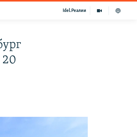
Idel.Реалии
бург
 20