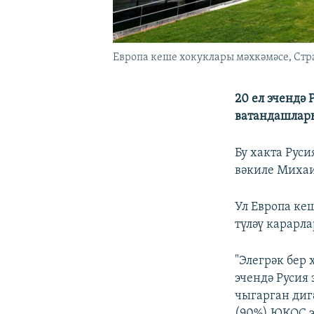
Европа кеше хокуклары мәхкәмәсе, Стр
20 ел эчендә
ватандашлары
Бу хакта Рус
вәкиле Михаи
Ул Европа ке
түләү карарла
"Элегрәк бер
эчендә Русия
чыгарган диг
(90%) ЮКОС э