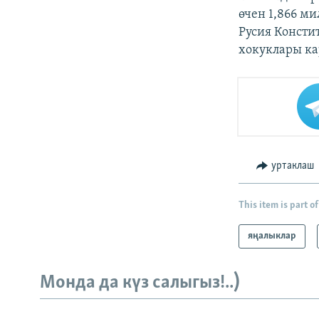
өчен 1,866 м
Русия Консти
хокуклары ка
уртаклаш
This item is part of
яңалыклар
Монда да күз салыгыз!..)