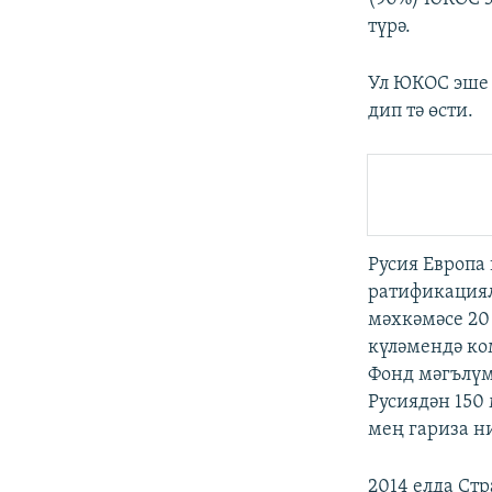
түрә.
Ул ЮКОС эше 
дип тә өсти.
Русия Европа
ратификациял
мәхкәмәсе 20
күләмендә ко
Фонд мәгълүм
Русиядән 150 
мең гариза н
2014 елда Ст