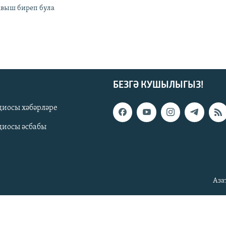
тавыш биреп була
БЕЗГӘ КУШЫЛЫГЫЗ!
диосы хәбәрләре
диосы әсбабы
Аза