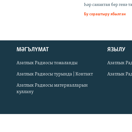
ДИНИ ТОРМЫШ
Һәр санактан бер генә 
ПӘРӘВЕЗ
Бу сораштыру ябылган
ФӘН-ФӘСМӘТӘН
КИНОХАНӘ
МӘГЪЛҮМАТ
ЯЗЫЛУ
Азатлык Радиосы томаланды
Азатлык Ра
Азатлык Радиосы турында | Контакт
Азатлык Ра
Азатлык Радиосы материалларын
куллану
ӘЙДӘ ONLINE
IDEL.РЕАЛИИ
БЕЗГӘ КУШЫЛЫГЫЗ!