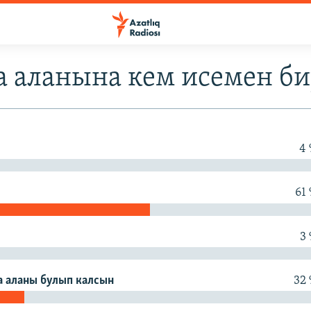
а аланына кем исемен би
4
61
3
ва аланы булып калсын
32