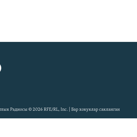
тлык Радиосы © 2026 RFE/RL, Inc. | Бар хокуклар сакланган