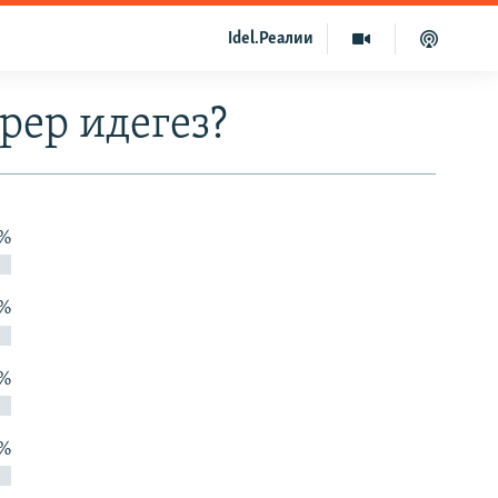
Idel.Реалии
рер идегез?
 %
 %
 %
 %