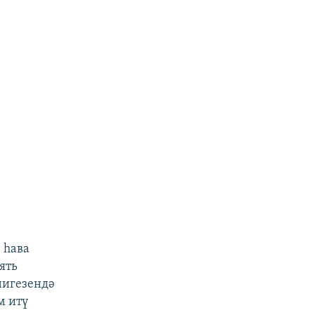
 һава
ять
нигезендә
м итү