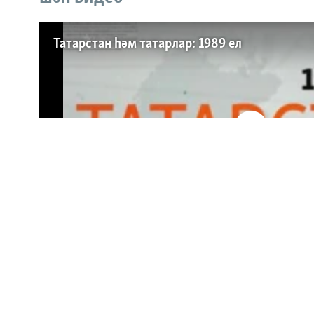
БЕЗГӘ КУШЫЛЫГЫЗ!
Татарстан һәм татарлар: 1989 ел
БАШКА ТЕЛЛӘРДӘ
No media source currently a
0:00
Татарстан һәм татарлар: 1989 ел