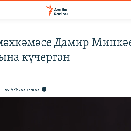
мәхкәмәсе Дамир Минкә
гына күчергән
VPNсыз укыгыз