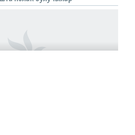
әлак булучылар
усиянең Украинага каршы сугышында һәлак
ашкортстан сугышчыларын теркәп бара