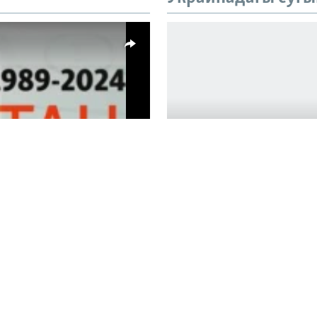
vailable
Украинада һ
Азатлык бу проектта Р
Auto
булган Татарстан һәм Б
1:17:21
240p
360p