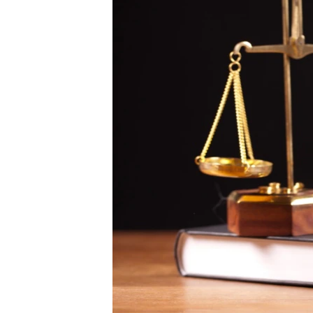
ДИНИ ТОРМЫШ
ПӘРӘВЕЗ
ФӘН-ФӘСМӘТӘН
КИНОХАНӘ