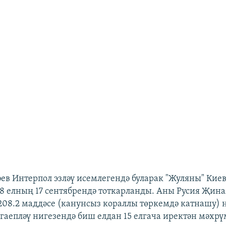
в Интерпол эзләү исемлегендә буларак "Жуляны" Киев
8 елның 17 сентябрендә тоткарланды. Аны Русия Җина
08.2 маддәсе (канунсыз кораллы төркемдә катнашу) 
 гаепләү нигезендә биш елдан 15 елгача иректән мәхрү