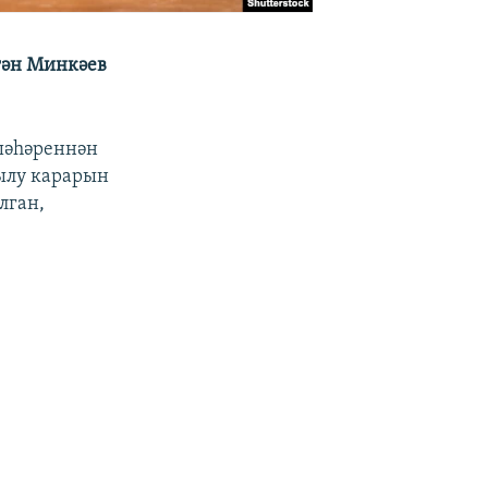
гән Минкәев
шәһәреннән
ылу карарын
лган,