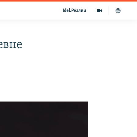
Idel.Реалии
евне