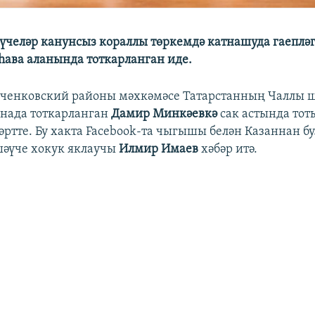
үчеләр канунсыз кораллы төркемдә катнашуда гаеплә
һава аланында тоткарланган иде.
ченковский районы мәхкәмәсе Татарстанның Чаллы 
инада тоткарланган
Дамир Минкәевкә
сак астында тот
әртте. Бу хакта Facebook-та чыгышы белән Казаннан бу
әүче хокук яклаучы
Илмир Имаев
хәбәр итә.