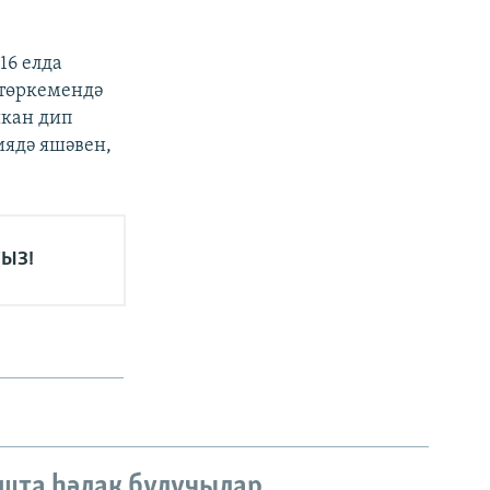
16 елда
 төркемендә
шкан дип
иядә яшәвен,
ЫЗ!
шта һәлак булучылар