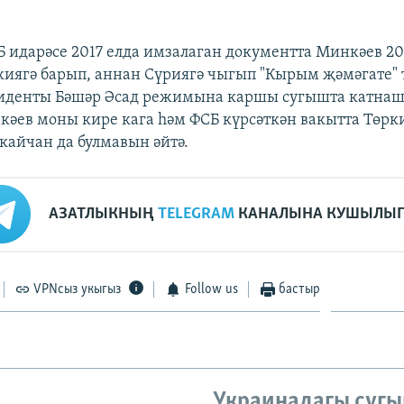
Б идарәсе 2017 елда имзалаган документта Минкәев 20
киягә барып, аннан Сүриягә чыгып "Кырым җәмәгате"
зиденты Бәшәр Әсад режимына каршы сугышта катна
кәев моны кире кага һәм ФСБ күрсәткән вакытта Төрк
ркайчан да булмавын әйтә.
АЗАТЛЫКНЫҢ
TELEGRAM
КАНАЛЫНА КУШЫЛЫГ
VPNсыз укыгыз
Follow us
бастыр
Украинадагы сугы