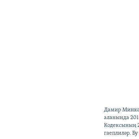
Дамир Минкәе
аланында 201
Кодексының 2
гаеплиләр. Бу