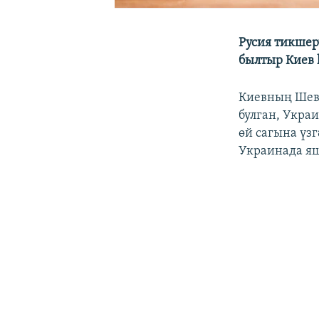
Русия тикшер
былтыр Киев 
Киевның Шев
булган, Укра
өй сагына үзг
Украинада яш