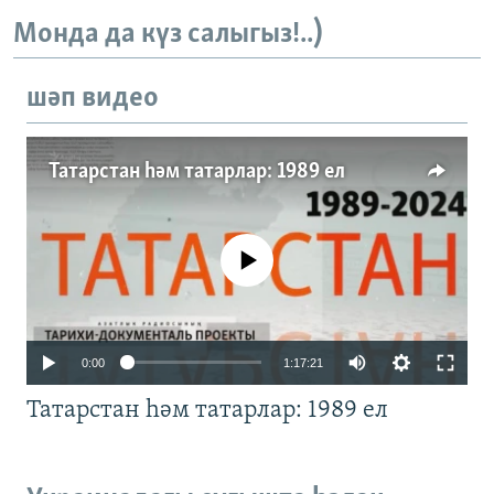
Монда да күз салыгыз!..)
шәп видео
Татарстан һәм татарлар: 1989 ел
No media source currently available
Auto
0:00
1:17:21
240p
Татарстан һәм татарлар: 1989 ел
360p
480p
Auto
240p
360p
480p