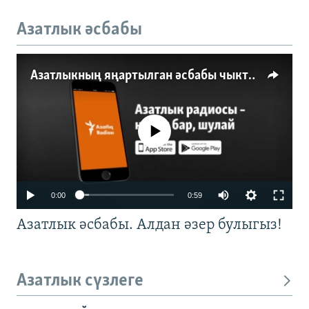
Азатлык әсбабы
Азатлыкның яңартылган әсбабы чыкты
No media source currently available
0:00
0:59
Азатлык әсбабы. Алдан әзер булыгыз!
Азатлык сүзлеге