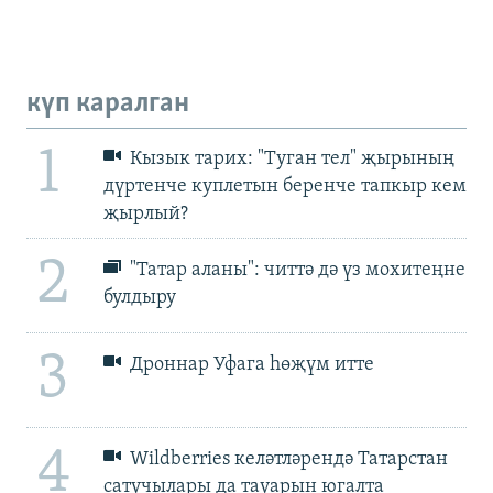
күп каралган
1
Кызык тарих: "Туган тел" җырының
дүртенче куплетын беренче тапкыр кем
җырлый?
2
"Татар аланы": читтә дә үз мохитеңне
булдыру
3
Дроннар Уфага һөҗүм итте
4
Wildberries келәтләрендә Татарстан
сатучылары да тауарын югалта