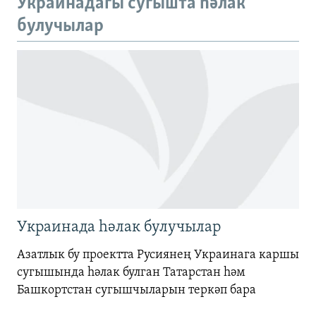
Украинадагы сугышта һәлак
720p
булучылар
720p
1080p
1080p
Украинада һәлак булучылар
Азатлык бу проектта Русиянең Украинага каршы
сугышында һәлак булган Татарстан һәм
Башкортстан сугышчыларын теркәп бара