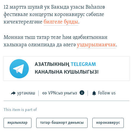
12 мартта шулай ук Бакыда узасы Ваһапов
фестивале концерты коронавирус сәбәпле
кичектерелгәне
билгеле булды
.
Моннан тыш татар теле һәм әдәбиятыннан
халыкара олимпиада да әлегә
уздырылмаячак
.
АЗАТЛЫКНЫҢ
TELEGRAM
КАНАЛЫНА КУШЫЛЫГЫЗ!
уртаклаш
VPNсыз укыгыз
Follow us
This item is part of
яңалыклар
татар-башкорт дөньясы
коронавирус