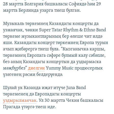
28 мартта Болгария башкаласы Софиядә һәм 29
мартта Берлинда узарга тиеш булган.
Музыкаль төркемнең Казандагы концерты да
узмаячак, чөнки Super Tatar Rhythm & Ethno Band
төркеме музыкантларының бер өлеше чит илдә
яши. Казандагы концерт төркемнең Европа турын
ачып җибәрергә тиеш була. “Кызганычка каршы,
төркемнең Европага сәфәре булмый калу сәбәпле,
без аның Казандагы концертын да уздырмаска
мәҗбүрбез”
диелгән
Yummy Music продюсерлык
үзәгенең рәсми белдерүендә.
Шулай ук Казанда иҗат итүче Juna Band
төркеменең дә Европадагы концерты
уздырылмаячак
. Ул 30 мартта Чехия башкаласы
Прагада үтәргә тиеш иде.