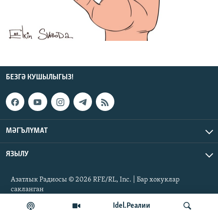
ДИНИ ТОРМЫШ
ӘЙДӘ ONLINE
ПӘРӘВЕЗ
IDEL.РЕАЛИИ
ФӘН-ФӘСМӘТӘН
БЕЗГӘ КУШЫЛЫГЫЗ!
КИНОХАНӘ
БЕЗГӘ КУШЫЛЫГЫЗ!
БАШКА ТЕЛЛӘРДӘ
МӘГЪЛҮМАТ
ЯЗЫЛУ
Азатлык Радиосы © 2026 RFE/RL, Inc. | Бар хокуклар
сакланган
Idel.Реалии