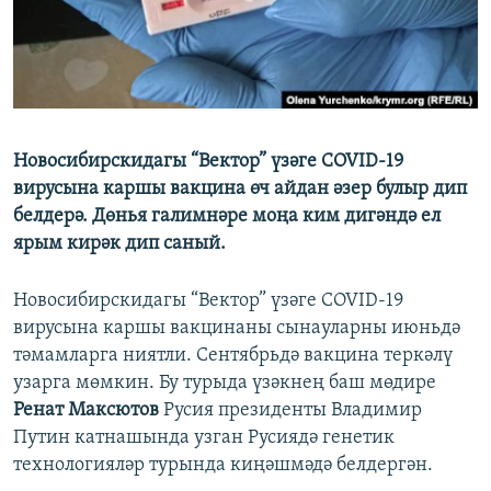
ДИНИ ТОРМЫШ
ӘЙДӘ ONLINE
ПӘРӘВЕЗ
IDEL.РЕАЛИИ
ФӘН-ФӘСМӘТӘН
БЕЗГӘ КУШЫЛЫГЫЗ!
КИНОХАНӘ
Новосибирскидагы “Вектор” үзәге COVID-19
вирусына каршы вакцина өч айдан әзер булыр дип
белдерә. Дөнья галимнәре моңа ким дигәндә ел
БАШКА ТЕЛЛӘРДӘ
ярым кирәк дип саный.
Новосибирскидагы “Вектор” үзәге COVID-19
вирусына каршы вакцинаны сынауларны июньдә
тәмамларга ниятли. Сентябрьдә вакцина теркәлү
узарга мөмкин. Бу турыда үзәкнең баш мөдире
Ренат Максютов
Русия президенты Владимир
Путин катнашында узган Русиядә генетик
технологияләр турында киңәшмәдә белдергән.