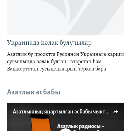
Украинада һәлак булучылар
Азатлык бу проектта Русиянең Украинага каршы
сугышында һәлак булган Татарстан һәм
Башкортстан сугышчыларын теркәп бара
Азатлык әсбабы
Азатлыкның яңартылган әсбабы чыкты