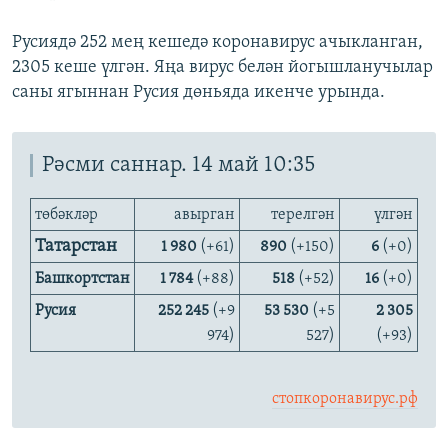
Русиядә 252 мең кешедә коронавирус ачыкланган,
2305 кеше үлгән. Яңа вирус белән йогышланучылар
саны ягыннан Русия дөньяда икенче урында.
Рәсми саннар. 14 май 10:35
төбәкләр
авырган
терелгән
үлгән
Татарстан
1 980
(+61)
890
(+150)
6
(+0)
Башкортстан
1 784
(+88)
518
(+52)
16
(+0)
Русия
252 245
(+9
53 530
(+5
2 305
974)
527)
(+93)
стопкоронавирус.рф