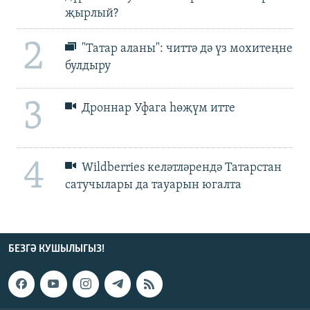
җырлый?
2
"Татар аланы": читтә дә үз мохитеңне
булдыру
3
Дроннар Уфага һөҗүм итте
4
Wildberries келәтләрендә Татарстан
сатучылары да тауарын югалта
БЕЗГӘ КУШЫЛЫГЫЗ!