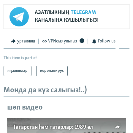
АЗАТЛЫКНЫҢ
TELEGRAM
КАНАЛЫНА КУШЫЛЫГЫЗ!
уртаклаш
VPNсыз укыгыз
Follow us
This item is part of
яңалыклар
коронавирус
Монда да күз салыгыз!..)
шәп видео
Татарстан һәм татарлар: 1989 ел