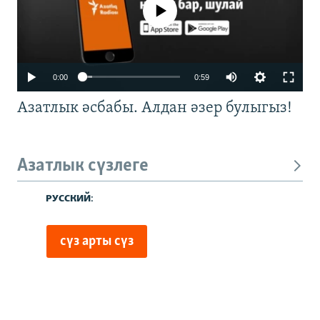
No media source currently available
0:00
0:59
Азатлык әсбабы. Алдан әзер булыгыз!
Азатлык сүзлеге