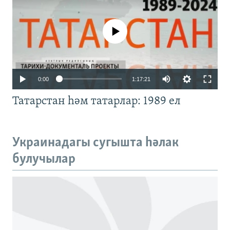
No media source currently available
Auto
0:00
1:17:21
240p
Татарстан һәм татарлар: 1989 ел
360p
480p
Auto
240p
360p
480p
Украинадагы сугышта һәлак
720p
булучылар
720p
1080p
1080p