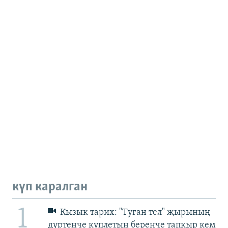
күп каралган
1
Кызык тарих: "Туган тел" җырының
дүртенче куплетын беренче тапкыр кем