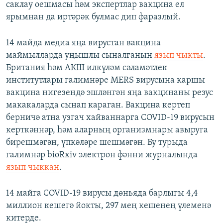
саклау оешмасы һәм экспертлар вакцина ел
ярымнан да иртәрәк булмас дип фаразлый.
14 майда медиа яңа вирустан вакцина
маймылларда уңышлы сыналганын
язып чыкты
.
Британия һәм АКШ илкүләм сәламәтлек
институтлары галимнәре MERS вирусына каршы
вакцина нигезендә эшләнгән яңа вакцинаны резус
макакаларда сынап караган. Вакцина кертеп
берничә атна узгач хайваннарга COVID-19 вирусын
керткәннәр, һәм аларның организмнары авыруга
бирешмәгән, үпкәләре шешмәгән. Бу турыда
галимнәр bioRxiv электрон фәнни журналында
язып чыккан
.
14 майга COVID-19 вирусы дөньяда барлыгы 4,4
миллион кешегә йокты, 297 мең кешенең үлеменә
китерде.