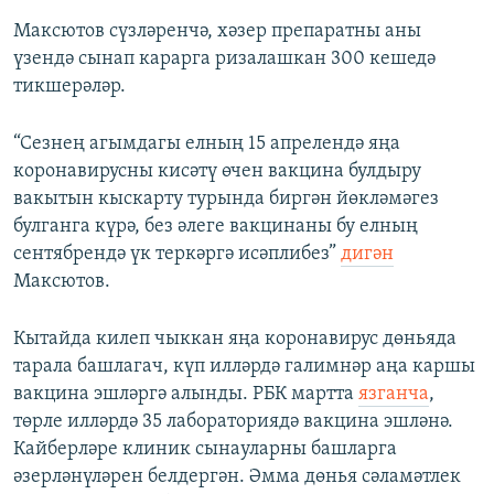
Максютов сүзләренчә, хәзер препаратны аны
үзендә сынап карарга ризалашкан 300 кешедә
тикшерәләр.
“Сезнең агымдагы елның 15 апрелендә яңа
коронавирусны кисәтү өчен вакцина булдыру
вакытын кыскарту турында биргән йөкләмәгез
булганга күрә, без әлеге вакцинаны бу елның
сентябрендә үк теркәргә исәплибез”
дигән
Максютов.
Кытайда килеп чыккан яңа коронавирус дөньяда
тарала башлагач, күп илләрдә галимнәр аңа каршы
вакцина эшләргә алынды. РБК мартта
язганча
,
төрле илләрдә 35 лабораториядә вакцина эшләнә.
Кайберләре клиник сынауларны башларга
әзерләнүләрен белдергән. Әмма дөнья сәламәтлек