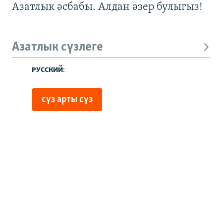
Азатлык әсбабы. Алдан әзер булыгыз!
Азатлык сүзлеге