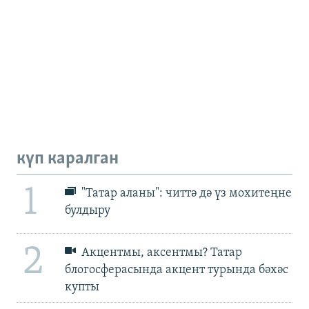
күп каралган
1
"Татар аланы": читтә дә үз мохитеңне
булдыру
2
Акцентмы, аксентмы? Татар
блогосферасында акцент турында бәхәс
купты