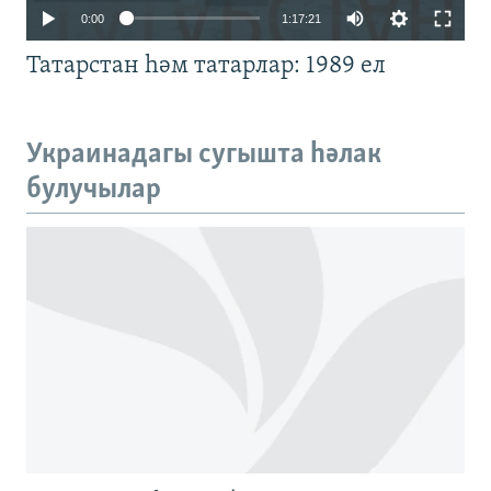
Auto
0:00
1:17:21
240p
Татарстан һәм татарлар: 1989 ел
360p
480p
Auto
240p
360p
480p
Украинадагы сугышта һәлак
720p
булучылар
720p
1080p
1080p