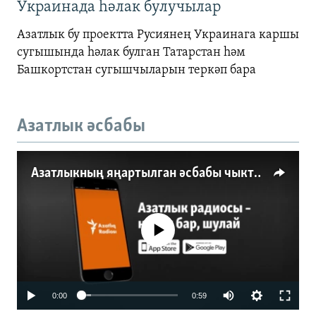
Украинада һәлак булучылар
Азатлык бу проектта Русиянең Украинага каршы
сугышында һәлак булган Татарстан һәм
Башкортстан сугышчыларын теркәп бара
Азатлык әсбабы
Азатлыкның яңартылган әсбабы чыкты
No media source currently available
0:00
0:59