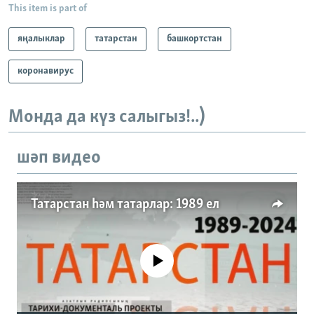
This item is part of
яңалыклар
татарстан
башкортстан
коронавирус
Монда да күз салыгыз!..)
шәп видео
Татарстан һәм татарлар: 1989 ел
No media source currently available