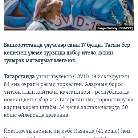
ДИНИ ТОРМЫШ
ӘЙДӘ ONLINE
ПӘРӘВЕЗ
IDEL.РЕАЛИИ
ФӘН-ФӘСМӘТӘН
БЕЗГӘ КУШЫЛЫГЫЗ!
КИНОХАНӘ
Башкортстанда үлүчеләр саны 17 булды. Тагын бер
кешенең үлеме турында хәбәр ителә, ләкин
тулырак мәгълүмат әлегә юк.
БАШКА ТЕЛЛӘРДӘ
Татарстанда
узган тәүлектә COVID-19 йоктыруның
84 яңа очрагы рәсми теркәлгән. Аларның берсе
читтән алып кайткан, калганнары - республикада
йоккан дип хәбәр итә Татарстанның коронавируска
каршы көрәш штабы. 34 кеше хастаханәләрдә, 50
кеше өйләрендә дәвалана.
Йоктыручыларның иң күбе Казанда (41 кеше) һәм