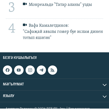
3
Монреальдә "Татар аланы" узды
4
Вафа Камалетдинов:
"Сафаҗай авылы гомер буе ислам динен
тотып яшәгән"
БЕЗГӘ КУШЫЛЫГЫЗ!
МӘГЪЛҮМАТ
ЯЗЫЛУ
Азатлык Радиосы © 2026 RFE/RL, Inc. | Бар хокуклар