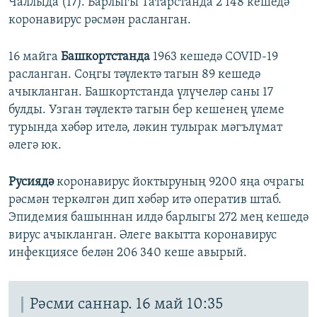
Чаллыда (17). Барлыгы Татарстанда 2 148 кешедә
коронавирус рәсмән расланган.
16 майга
Башкортстанда
1963 кешедә COVID-19
расланган. Соңгы тәүлектә тагын 89 кешедә
ачыкланган. Башкортстанда үлүчеләр саны 17
булды. Узган тәүлектә тагын бер кешенең үлеме
турында хәбәр ителә, ләкин тулырак мәгълүмат
әлегә юк.
Русиядә
коронавирус йоктыруның 9200 яңа очрагы
рәсмән теркәлгән дип хәбәр итә оператив штаб.
Эпидемия башыннан илдә барлыгы 272 мең кешедә
вирус ачыкланган. Әлеге вакытта коронавирус
инфекциясе белән 206 340 кеше авырый.
Рәсми саннар. 16 май 10:35