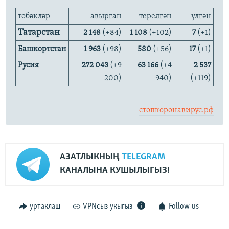
төбәкләр
авырган
терелгән
үлгән
Татарстан
2 148
(+84)
1 108
(+102)
7
(+1)
Башкортстан
1 963
(+98)
580
(+56)
17
(+1)
Русия
272 043
(+9
63 166
(+4
2 537
200)
940)
(+119)
стопкоронавирус.рф
АЗАТЛЫКНЫҢ
TELEGRAM
КАНАЛЫНА КУШЫЛЫГЫЗ!
уртаклаш
VPNсыз укыгыз
Follow us