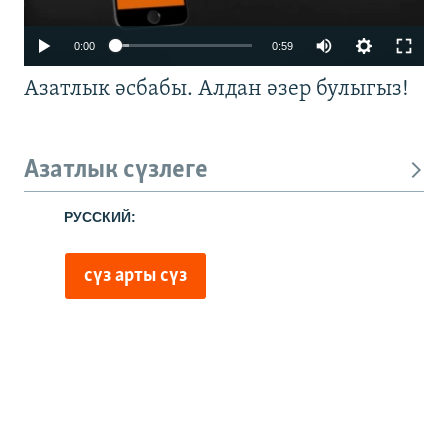
0:00
0:59
Азатлык әсбабы. Алдан әзер булыгыз!
Азатлык сүзлеге