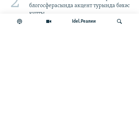
2
Акцентмы, аксентмы? Татар
блогосферасында акцент турында бәхәс
купты
Idel.Реалии
3
Монреальдә "Татар аланы" узды
эзләү
4
Вафа Камалетдинов:
"Сафаҗай авылы гомер буе ислам динен
тотып яшәгән"
БЕЗГӘ КУШЫЛЫГЫЗ!
МӘГЪЛҮМАТ