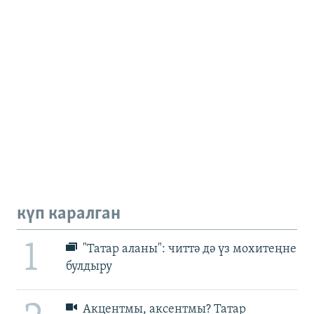
күп каралган
1
"Татар аланы": читтә дә үз мохитеңне
булдыру