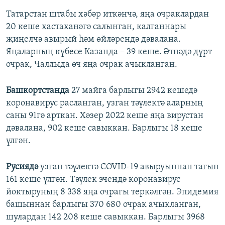
Татарстан штабы хәбәр иткәнчә, яңа очраклардан
20 кеше хастаханәгә салынган, калганнары
җиңелчә авырый һәм өйләрендә дәвалана.
Яңаларның күбесе Казанда – 39 кеше. Әтнәдә дүрт
очрак, Чаллыда өч яңа очрак ачыкланган.
Башкортстанда
27 майга барлыгы 2942 кешедә
коронавирус расланган, узган тәүлектә аларның
саны 91гә арткан. Хәзер 2022 кеше яңа вирустан
дәвалана, 902 кеше савыккан. Барлыгы 18 кеше
үлгән.
Русиядә
узган тәүлектә COVID-19 авыруыннан тагын
161 кеше үлгән. Тәүлек эчендә коронавирус
йоктыруның 8 338 яңа очрагы теркәлгән. Эпидемия
башыннан барлыгы 370 680 очрак ачыкланган,
шулардан 142 208 кеше савыккан. Барлыгы 3968