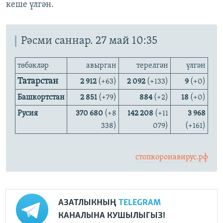
кеше үлгән.
Рәсми саннар. 27 май 10:35
төбәкләр
авырган
терелгән
үлгән
Татарстан
2 912
(+63)
2 092
(+133)
9
(+0)
Башкортстан
2 851
(+79)
884
(+2)
18
(+0)
Русия
370 680
(+8
142 208
(+11
3 968
338)
079)
(+161)
стопкоронавирус.рф
АЗАТЛЫКНЫҢ
TELEGRAM
КАНАЛЫНА КУШЫЛЫГЫЗ!