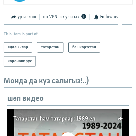
уртаклаш
VPNсыз укыгыз
Follow us
This item is part of
яңалыклар
татарстан
башкортстан
коронавирус
Монда да күз салыгыз!..)
шәп видео
Татарстан һәм татарлар: 1989 ел