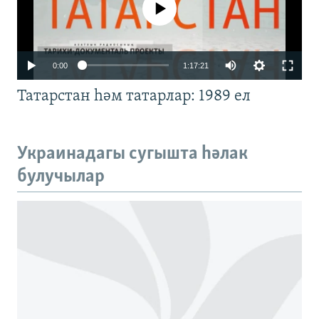
No media source currently available
Auto
0:00
1:17:21
240p
Татарстан һәм татарлар: 1989 ел
360p
480p
Auto
240p
360p
480p
Украинадагы сугышта һәлак
720p
булучылар
720p
1080p
1080p