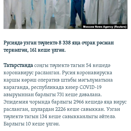
ДИНИ ТОРМЫШ
ӘЙДӘ ONLINE
ПӘРӘВЕЗ
IDEL.РЕАЛИИ
ФӘН-ФӘСМӘТӘН
БЕЗГӘ КУШЫЛЫГЫЗ!
КИНОХАНӘ
Русиядә узган тәүлектә 8 338 яңа очрак рәсман
теркәлгән, 161 кеше үлгән.
БАШКА ТЕЛЛӘРДӘ
Татарстанда
соңгы тәүлектә тагын 54 кешедә
коронавирус расланган. Русия коронавируска
каршы көрәш оператив штабы мәгълүматына
караганда, республикада хәзер COVID-19
авыруыннан барлыгы 731 кеше дәвалана.
Эпидемия чорында барлыгы 2966 кешедә яңа вирус
расланган, шулардан 2226 кеше савыккан. Узган
тәүлектә тагын 134 кеше савыкканлыгы әйтелә.
Барлыгы 10 кеше үлгән.