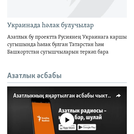
Украинада һәлак булучылар
Азатлык бу проектта Русиянең Украинага каршы
сугышында һәлак булган Татарстан һәм
Башкортстан сугышчыларын теркәп бара
Азатлык әсбабы
Азатлыкның яңартылган әсбабы чыкты
No media source currently available