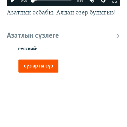
0:00
0:59
Азатлык әсбабы. Алдан әзер булыгыз!
Азатлык сүзлеге