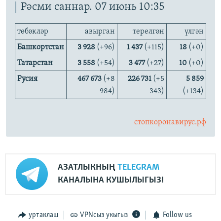
Рәсми саннар. 07 июнь 10:35
төбәкләр
авырган
терелгән
үлгән
Башкортстан
3 928
(+96)
1 437
(+115)
18
(+0)
Татарстан
3 558
(+54)
3 477
(+27)
10
(+0)
Русия
467 673
(+8
226 731
(+5
5 859
984)
343)
(+134)
стопкоронавирус.рф
АЗАТЛЫКНЫҢ
TELEGRAM
КАНАЛЫНА КУШЫЛЫГЫЗ!
уртаклаш
VPNсыз укыгыз
Follow us