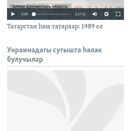
Auto
0:00
1:17:21
240p
Татарстан һәм татарлар: 1989 ел
360p
480p
Auto
240p
360p
480p
Украинадагы сугышта һәлак
720p
булучылар
720p
1080p
1080p