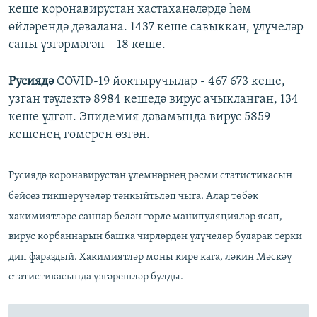
кеше коронавирустан хастаханәләрдә һәм
өйләрендә дәвалана. 1437 кеше савыккан, үлүчеләр
саны үзгәрмәгән – 18 кеше.
Русиядә
COVID-19 йоктыручылар - 467 673 кеше,
узган тәүлектә 8984 кешедә вирус ачыкланган, 134
кеше үлгән. Эпидемия дәвамында вирус 5859
кешенең гомерен өзгән.
Русиядә коронавирустан үлемнәрнең рәсми статистикасын
бәйсез тикшерүчеләр тәнкыйтьләп чыга. Алар төбәк
хакимиятләре саннар белән төрле манипуляцияләр ясап,
вирус корбаннарын башка чирләрдән үлүчеләр буларак терки
дип фараздый. Хакимиятләр моны кире кага, ләкин Мәскәү
статистикасында үзгәрешләр булды.