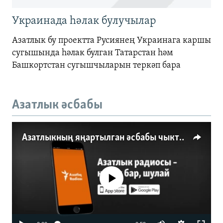
Украинада һәлак булучылар
Азатлык бу проектта Русиянең Украинага каршы
сугышында һәлак булган Татарстан һәм
Башкортстан сугышчыларын теркәп бара
Азатлык әсбабы
Азатлыкның яңартылган әсбабы чыкты
No media source currently available