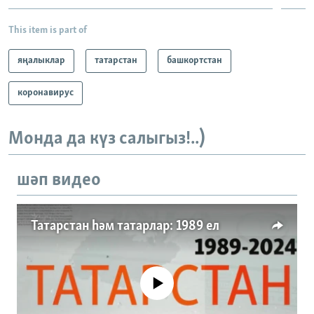
This item is part of
яңалыклар
татарстан
башкортстан
коронавирус
Монда да күз салыгыз!..)
шәп видео
Татарстан һәм татарлар: 1989 ел
No media source currently available