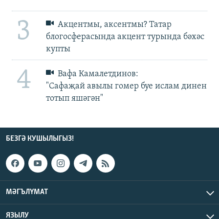
3
Акцентмы, аксентмы? Татар
блогосферасында акцент турында бәхәс
купты
4
Вафа Камалетдинов:
"Сафаҗай авылы гомер буе ислам динен
тотып яшәгән"
БЕЗГӘ КУШЫЛЫГЫЗ!
МӘГЪЛҮМАТ
ЯЗЫЛУ