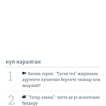
күп каралган
1
Кызык тарих: "Туган тел" җырының
дүртенче куплетын беренче тапкыр кем
җырлый?
2
"Татар аланы": читтә дә үз мохитеңне
булдыру