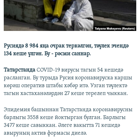
ДИНИ ТОРМЫШ
ӘЙДӘ ONLINE
ПӘРӘВЕЗ
IDEL.РЕАЛИИ
ФӘН-ФӘСМӘТӘН
БЕЗГӘ КУШЫЛЫГЫЗ!
КИНОХАНӘ
Русиядә 8 984 яңа очрак теркәлгән, тәүлек эчендә
134 кеше үлгән. Бу - рәсми саннар.
БАШКА ТЕЛЛӘРДӘ
Татарстанда
COVID-19 вирусы тагын 54 кешедә
расланган. Бу турыда Русия коронавируска каршы
көрәш оператив штабы хәбәр итә. Узган тәүлектә
тагын хастаханәләрдән 27 кеше терелеп чыккан.
Эпидемия башыннан Татарстанда коронавирусны
барлыгы 3558 кеше йоктырган булган. Барлыгы
3477 кеше савыккан. Әлеге вакытта 71 кешедә
авыруның актив формасы диелә.