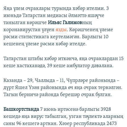
Яңа үлем очраклары турында хәбәр ителми. 3
июньдә Татарстан медиасы Әлмәттә яшәүче
танылган көрәшче
Ильяс Галимов
ның
коронавирустан үлүен
язды
. Көрәшченең үлеме
рәсми статистикага кертелмәгән. Барлыгы 10
кешенең үлеме рәсми хәбәр ителде.
Татарстан штабы хәбәр иткәнчә, яңа очраклардан 15
кеше хастаханәдә, 39 кеше амбулатор дәвалана.
Казанда – 29, Чаллыда – 11, Чүпрләре районында –
дүрт Яшел Үзән районында өч яңа очрак теркәлгән.
Тагын берничә районда берешәр очрак булган.
Башкортстанда
7 июнь иртәсенә барлыгы 3928
кешедә яңа вирус табылган, узган тәүлектә аларның
саны 96 кешегә арткан. Хәзер республикада 2473