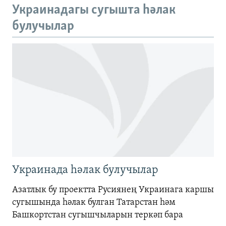
Auto
240p
360p
480p
Украинадагы сугышта һәлак
720p
булучылар
720p
1080p
1080p
Украинада һәлак булучылар
Азатлык бу проектта Русиянең Украинага каршы
сугышында һәлак булган Татарстан һәм
Башкортстан сугышчыларын теркәп бара