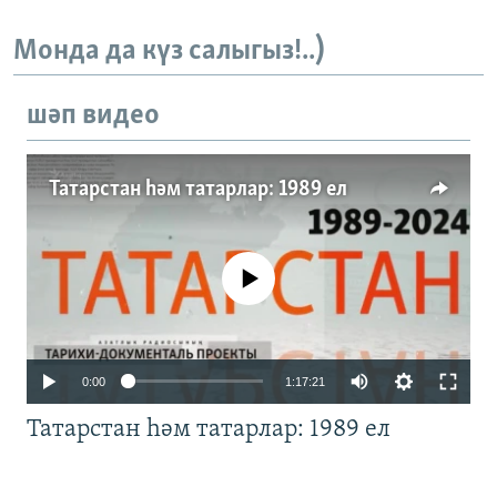
Монда да күз салыгыз!..)
шәп видео
Татарстан һәм татарлар: 1989 ел
No media source currently available
Auto
0:00
1:17:21
240p
Татарстан һәм татарлар: 1989 ел
360p
480p