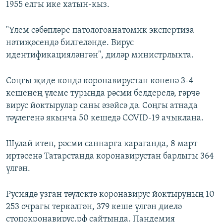
1955 елгы ике хатын-кыз.
"Үлем сәбәпләре патологоанатомик экспертиза
нәтиҗәсендә билгеләнде. Вирус
идентификацияләнгән", диләр министрлыкта.
Соңгы җиде көндә коронавирустан көненә 3-4
кешенең үлеме турында рәсми белдерелә, гәрчә
вирус йоктырулар саны әзәйсә дә. Соңгы атнада
тәүлегенә якынча 50 кешедә COVID-19 ачыклана.
Шулай итеп, рәсми саннарга караганда, 8 март
иртәсенә Татарстанда коронавирустан барлыгы 364
үлгән.
Русиядә узган тәүлектә коронавирус йоктыруның 10
253 очрагы теркәлгән, 379 кеше үлгән диелә
стопокронавирус.рф сайтында. Пандемия