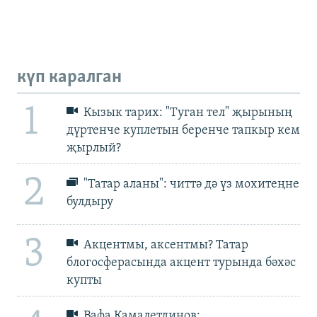
күп каралган
1
Кызык тарих: "Туган тел" җырының
дүртенче куплетын беренче тапкыр кем
җырлый?
2
"Татар аланы": читтә дә үз мохитеңне
булдыру
3
Акцентмы, аксентмы? Татар
блогосферасында акцент турында бәхәс
купты
Вафа Камалетдинов: