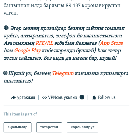
башыннан илдә барлыгы 89 437 коронавирустан
үлгән.
🛑
Әгәр сезнең провайдер безнең сайтны томалап
куйса, аптырамагыз, телефон йә планшетыгызга
Азатлыкның
RFE/RL
әсбабын йөкләгез (
App Store
һәм
Google Play
кибетләрендә бушлай) һәм татар
телен сайлагыз. Без анда да ничек бар, шулай!
🌐
Шулай ук, безнең
Telegram
каналына кушылырга
онытмагыз!
уртаклаш
VPNсыз укыгыз
Follow us
This item is part of
яңалыклар
татарстан
коронавирус