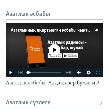
Азатлык әсбабы
Азатлыкның яңартылган әсбабы чыкты
No media source currently available
0:00
0:59
Азатлык әсбабы. Алдан әзер булыгыз!
Азатлык сүзлеге