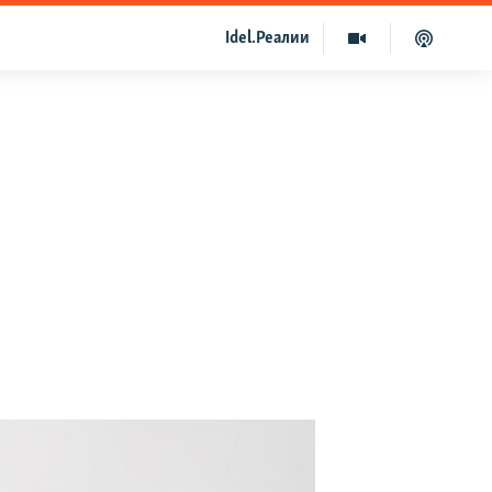
Idel.Реалии