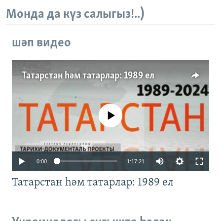
Монда да күз салыгыз!..)
шәп видео
Татарстан һәм татарлар: 1989 ел
No media source currently available
Auto
0:00
1:17:21
240p
Татарстан һәм татарлар: 1989 ел
360p
480p
Auto
240p
360p
480p