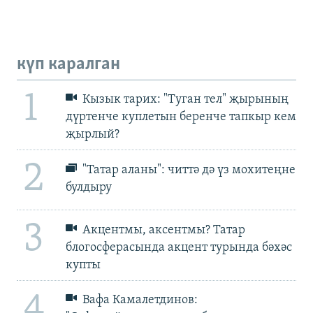
күп каралган
1
Кызык тарих: "Туган тел" җырының
дүртенче куплетын беренче тапкыр кем
җырлый?
2
"Татар аланы": читтә дә үз мохитеңне
булдыру
3
Акцентмы, аксентмы? Татар
блогосферасында акцент турында бәхәс
купты
4
Вафа Камалетдинов: