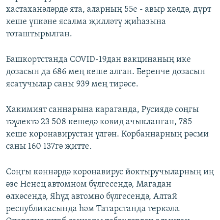
хастаханәләрдә ята, аларның 55е - авыр хәлдә, дүрт
кеше үпкәне ясалма җилләтү җиһазына
тоташтырылган.
Башкортстанда COVID-19дан вакцинаның ике
дозасын да 686 мең кеше алган. Беренче дозасын
ясатучылар саны 939 мең тирәсе.
Хакимият саннарына караганда, Русиядә соңгы
тәүлектә 23 508 кешедә ковид ачыкланган, 785
кеше коронавирустан үлгән. Корбаннарның рәсми
саны 160 137гә җитте.
Соңгы көннәрдә коронавирус йоктыручыларның иң
әзе Ненец автомном бүлгесендә, Магадан
өлкәсендә, Яһүд автомно бүлгесендә, Алтай
республикасында һәм Татарстанда теркәлә.