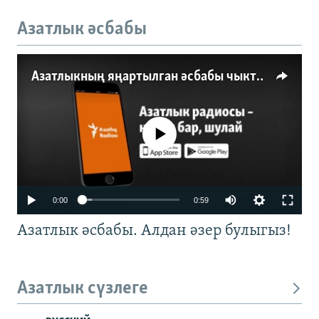
Азатлык әсбабы
Азатлыкның яңартылган әсбабы чыкты
No media source currently available
0:00
0:59
Азатлык әсбабы. Алдан әзер булыгыз!
Азатлык сүзлеге