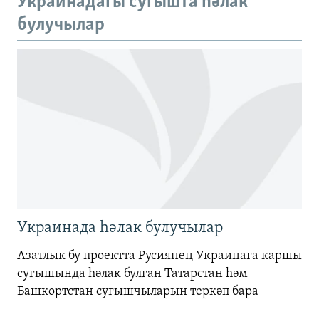
Украинадагы сугышта һәлак
720p
булучылар
720p
1080p
1080p
Украинада һәлак булучылар
Азатлык бу проектта Русиянең Украинага каршы
сугышында һәлак булган Татарстан һәм
Башкортстан сугышчыларын теркәп бара