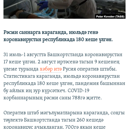
ДИНИ ТОРМЫШ
ӘЙДӘ ONLINE
ПӘРӘВЕЗ
IDEL.РЕАЛИИ
ФӘН-ФӘСМӘТӘН
Рәсми саннарга караганда, июльдә генә
БЕЗГӘ КУШЫЛЫГЫЗ!
КИНОХАНӘ
коронавирустан республикада 180 кеше үлгән.
31 июль-1 августта Башкортстанда коронавирустан
17 кеше үлгән. 2 август иртәсенә тагын 9 кешенең
БАШКА ТЕЛЛӘРДӘ
үлеме турында
хәбәр итә
Русия оператив штабы.
Статистикага караганда, июльдә коронавирустан
республикада 180 кеше үлгән, пандемия башыннан
бу айлык иң зур күрсәткеч. COVID-19
корбаннарының рәсми саны 788гә җитте.
Оператив штаб мәгълүматларына караганда, соңгы
тәүлектә Башкортстанда тагын 260 кешедә
коронавирус ачыкланган. 700гә якын кеше