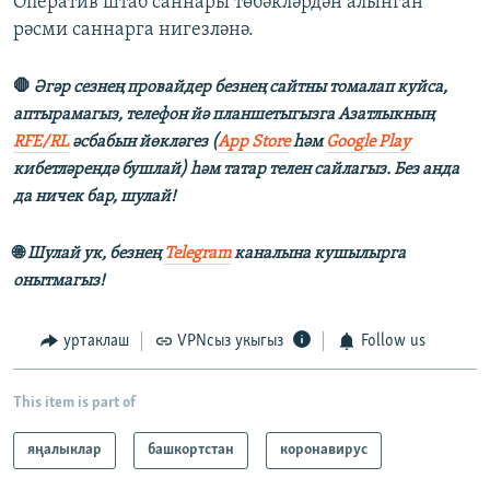
Оператив штаб саннары төбәкләрдән алынган
рәсми саннарга нигезләнә.
🛑
Әгәр сезнең провайдер безнең сайтны томалап куйса,
аптырамагыз, телефон йә планшетыгызга Азатлыкның
RFE/RL
әсбабын йөкләгез (
App Store
һәм
Google Play
кибетләрендә бушлай) һәм татар телен сайлагыз. Без анда
да ничек бар, шулай!
🌐
Шулай ук, безнең
Telegram
каналына кушылырга
онытмагыз!
уртаклаш
VPNсыз укыгыз
Follow us
This item is part of
яңалыклар
башкортстан
коронавирус