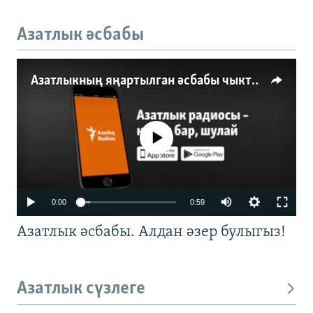
Азатлык әсбабы
Азатлыкның яңартылган әсбабы чыкты
No media source currently available
0:00
0:59
Азатлык әсбабы. Алдан әзер булыгыз!
Азатлык сүзлеге