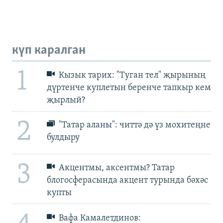
күп каралган
1
Кызык тарих: "Туган тел" җырының
дүртенче куплетын беренче тапкыр кем
җырлый?
2
"Татар аланы": читтә дә үз мохитеңне
булдыру
3
Акцентмы, аксентмы? Татар
блогосферасында акцент турында бәхәс
купты
Вафа Камалетдинов: