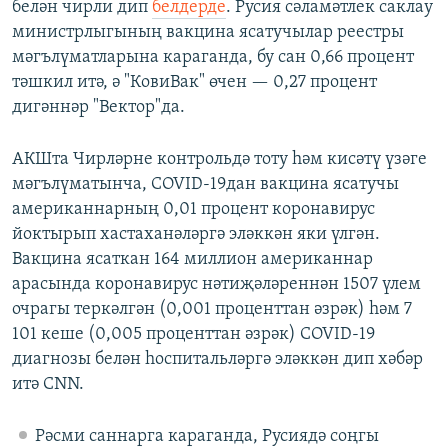
белән чирли дип
белдерде
. Русия сәламәтлек саклау
министрлыгының вакцина ясатучылар реестры
мәгълүматларына караганда, бу сан 0,66 процент
тәшкил итә, ә "КовиВак" өчен — 0,27 процент
дигәннәр "Вектор"да.
АКШта Чирләрне контрольдә тоту һәм кисәтү үзәге
мәгълүматынча, COVID-19дан вакцина ясатучы
американнарның 0,01 процент коронавирус
йоктырып хастаханәләргә эләккән яки үлгән.
Вакцина ясаткан 164 миллион американнар
арасында коронавирус нәтиҗәләреннән 1507 үлем
очрагы теркәлгән (0,001 проценттан әзрәк) һәм 7
101 кеше (0,005 проценттан әзрәк) COVID-19
диагнозы белән һоспитальләргә эләккән дип хәбәр
итә CNN.
Рәсми саннарга караганда, Русиядә соңгы