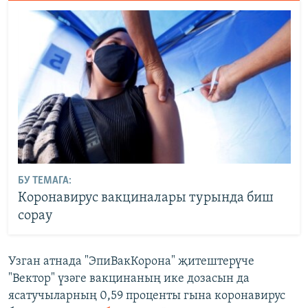
БУ ТЕМАГА:
Коронавирус вакциналары турында биш
сорау
Узган атнада "ЭпиВакКорона" җитештерүче
"Вектор" үзәге вакцинаның ике дозасын да
ясатучыларның 0,59 проценты гына коронавирус