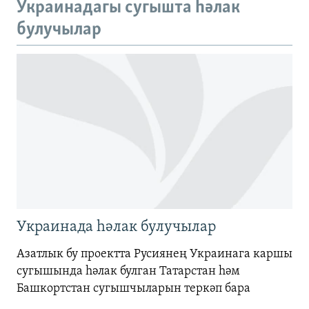
Украинадагы сугышта һәлак
720p
булучылар
720p
1080p
1080p
Украинада һәлак булучылар
Азатлык бу проектта Русиянең Украинага каршы
сугышында һәлак булган Татарстан һәм
Башкортстан сугышчыларын теркәп бара