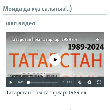
Монда да күз салыгыз!..)
шәп видео
Татарстан һәм татарлар: 1989 ел
No media source currently available
Auto
0:00
1:17:21
240p
Татарстан һәм татарлар: 1989 ел
360p
480p
Auto
240p
360p
480p