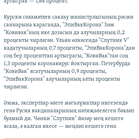
артыграк — 1,64 процент.
Курски сәламәтлек саклау министрлыгының рәсми
саннарына караганда, "ЭпиВакКорона" һәм
"Ковивак"ның ике дозасын да алучыларның 0,2
проценты чирләгән. Ульян өлкәсендә "Спутник V"
кадатучыларның 0,7 проценты, "ЭпиВакКорона"дан
соң бер проценттан артыграгы, "КовиВак"тан соң
1,3 проценты коронавирус йоктырган. Петербурда
"КовиВак" ясатучыларның 0,9 проценты,
"ЭпиВакКорона" алучыларның алты проценты
чирләгән.
Әмма, экспертлар әлеге мәгълүматлар нигезендә
генә Русия вакциналарының нәтиҗәлелеген бәяләп
булмый ди. Чөнки "Спутник" йөзәр мең кешегә
ясала, ә калган икесе — меңләп кешегә генә.