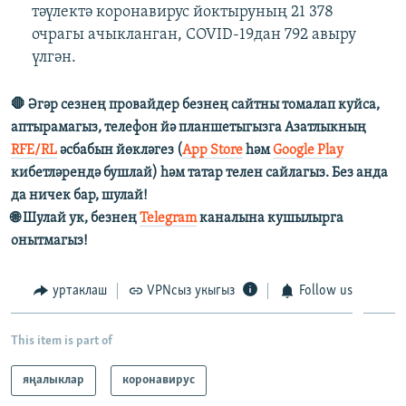
тәүлектә коронавирус йоктыруның 21 378
очрагы ачыкланган, COVID-19дан 792 авыру
үлгән.
🛑 Әгәр сезнең провайдер безнең сайтны томалап куйса,
аптырамагыз, телефон йә планшетыгызга Азатлыкның
RFE/RL
әсбабын йөкләгез (
App Store
һәм
Google Play
кибетләрендә бушлай) һәм татар телен сайлагыз. Без анда
да ничек бар, шулай!
🌐 Шулай ук, безнең
Telegram
каналына кушылырга
онытмагыз!
уртаклаш
VPNсыз укыгыз
Follow us
This item is part of
яңалыклар
коронавирус