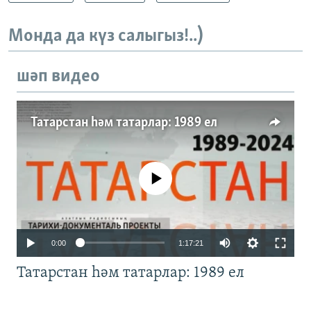
Монда да күз салыгыз!..)
шәп видео
Татарстан һәм татарлар: 1989 ел
No media source currently available
Auto
0:00
1:17:21
240p
Татарстан һәм татарлар: 1989 ел
360p