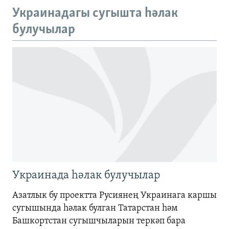
480p
Auto
240p
360p
480p
Украинадагы сугышта һәлак
720p
булучылар
720p
1080p
1080p
Украинада һәлак булучылар
Азатлык бу проектта Русиянең Украинага каршы
сугышында һәлак булган Татарстан һәм
Башкортстан сугышчыларын теркәп бара