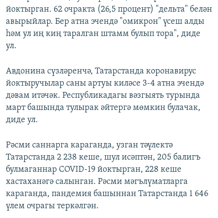
йоктырган. 62 очракта (26,5 процент) "дельта" белән
авырыйлар. Бер атна эчендә "омикрон" үсеш алды
һәм ул иң киң таралган штамм булып тора", диде
ул.
Авдонина сүзләренчә, Татарстанда коронавирус
йоктыручылар саны артуы киләсе 3-4 атна эчендә
дәвам итәчәк. Республикадагы вәзгыять турында
март башында тулырак әйтергә мөмкин булачак,
диде ул.
Рәсми саннарга караганда, узган тәүлектә
Татарстанда 2 238 кеше, шул исәптән, 205 балигъ
булмаганнар COVID-19 йоктырган, 228 кеше
хастаханәгә салынган. Рәсми мәгълүматларга
караганда, пандемия башыннан Татарстанда 1 646
үлем очрагы теркәлгән.