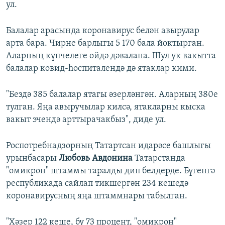
ул.
Балалар арасында коронавирус белән авырулар
арта бара. Чирне барлыгы 5 170 бала йоктырган.
Аларның күпчелеге өйдә дәвалана. Шул ук вакытта
балалар ковид-һоспиталендә дә ятаклар кими.
"Бездә 385 балалар ятагы әзерләнгән. Аларның 380е
тулган. Яңа авыручылар килсә, ятакларны кыска
вакыт эчендә арттырачакбыз", диде ул.
Роспотребнадзорның Татартсан идарәсе башлыгы
урынбасары
Любовь Авдонина
Татарстанда
"омикрон" штаммы таралды дип белдерде. Бүгенгә
республикада сайлап тикшергән 234 кешедә
коронавирусның яңа штаммнары табылган.
"Хәзер 122 кеше, бу 73 процент, "омикрон"