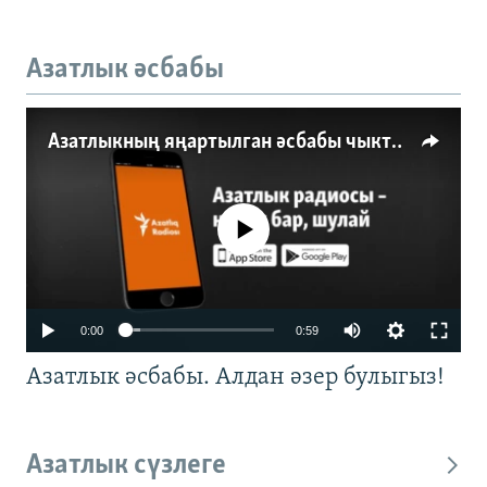
Азатлык әсбабы
Азатлыкның яңартылган әсбабы чыкты
No media source currently available
0:00
0:59
Азатлык әсбабы. Алдан әзер булыгыз!
Азатлык сүзлеге