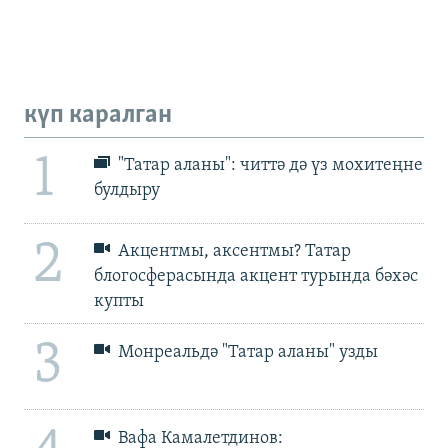
күп каралган
1
"Татар аланы": читтә дә үз мохитеңне
булдыру
2
Акцентмы, аксентмы? Татар
блогосферасында акцент турында бәхәс
купты
3
Монреальдә "Татар аланы" узды
Вафа Камалетдинов: