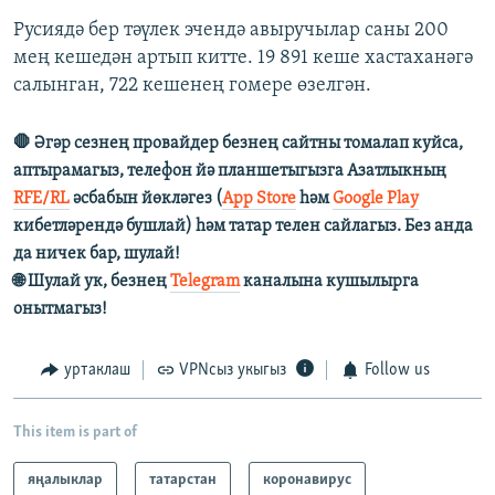
Русиядә бер тәүлек эчендә авыручылар саны 200
мең кешедән артып китте. 19 891 кеше хастаханәгә
салынган, 722 кешенең гомере өзелгән.
🛑 Әгәр сезнең провайдер безнең сайтны томалап куйса,
аптырамагыз, телефон йә планшетыгызга Азатлыкның
RFE/RL
әсбабын йөкләгез (
App Store
һәм
Google Play
кибетләрендә бушлай) һәм татар телен сайлагыз. Без анда
да ничек бар, шулай!
🌐 Шулай ук, безнең
Telegram
каналына кушылырга
онытмагыз!
уртаклаш
VPNсыз укыгыз
Follow us
This item is part of
яңалыклар
татарстан
коронавирус