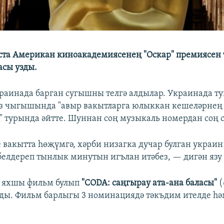
ста Американ киноакадемиясенең "Оскар" премиясе
асы узды.
раинада барган сугышны телгә алдылар. Украинада ту
з чыгышында "авыр вакытларга юлыккан кешеләрнең 
 турында әйтте. Шуннан соң музыкаль номердан соң с
е вакытта һөҗүмгә, хәрби низагка дучар булган украи
белдереп тынлык минутын игълан итәбез, — дигән язу
ң яхшы фильм булып
"CODA: саңгырау ата-ана баласы"
(
лды. Фильм барлыгы 3 номинациядә тәкъдим ителде һ