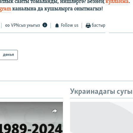
затлык сайты томаланды, нишләргә?
Безнең
кулланма
.
egram
каналына да кушылырга онытмагыз!
VPNсыз укыгыз
Follow us
бастыр
дөнья
Украинадагы сугы