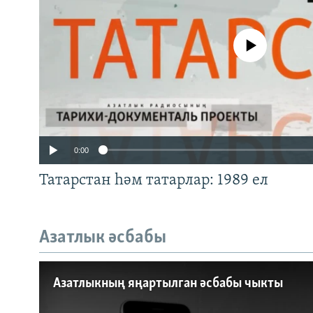
No media source currently a
0:00
Татарстан һәм татарлар: 1989 ел
Азатлык әсбабы
Auto
240p
360p
Азатлыкның яңартылган әсбабы чыкты
720p
1080p