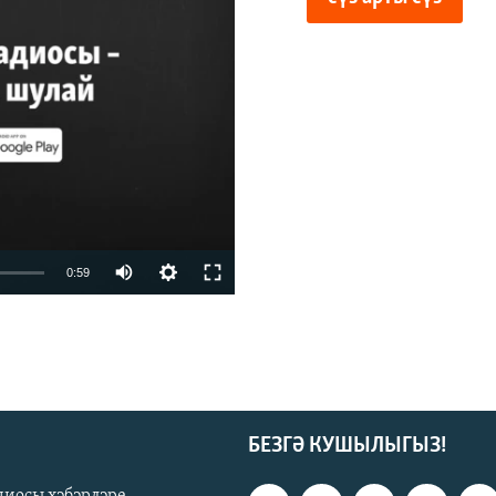
vailable
0:59
БЕЗГӘ КУШЫЛЫГЫЗ!