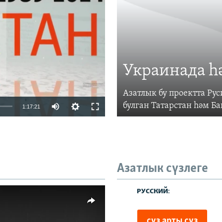
vailable
Украинада һ
Азатлык бу проектта Р
Auto
булган Татарстан һәм Б
1:17:21
240p
360p
480p
Азатлык сүзлеге
720p
480p
1080p
киңлек