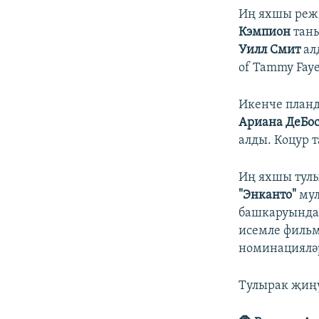
Иң яхшы режис
Кэмпион
таны
Уилл Смит
алд
of Tammy Fay
Икенче планд
Ариана ДеБо
алды. Коцур 
Иң яхшы тул
"Энканто"
мул
башкаруында 
исемле филь
номинацияләр
Тулырак җиң