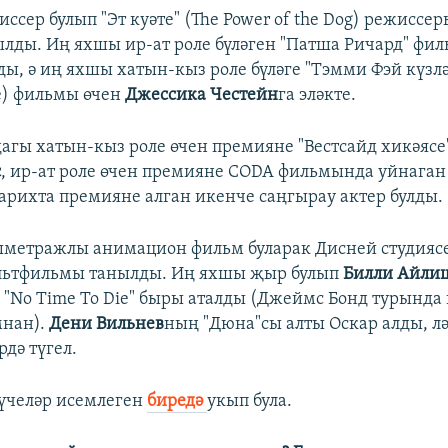
сер булып "Эт куәте" (The Power of the Dog) режиссе
лды. Иң яхшы ир-ат роле бүләген "Патша Ричард" фи
ы, ә иң яхшы хатын-кыз роле бүләге "Тэмми Фэй күзлә
e) фильмы өчен
Джессика Честейн
га эләкте.
агы хатын-кыз роле өчен премияне "Вестсайд хикәясе
с
, ир-ат роле өчен премияне CODA фильмында уйнага
тарихта премияне алган икенче саңгырау актер булды.
ыметражлы анимацион фильм буларак Дисней студияс
ьтфильмы танылды. Иң яхшы җыр булып
Билли Айли
"No Time To Die" быры аталды (Джеймс Бонд турында 
мнан).
Дени Вильнев
ның "Дюна"сы алты Оскар алды, л
дә түгел.
үчеләр исемлеген
биредә
укып була.