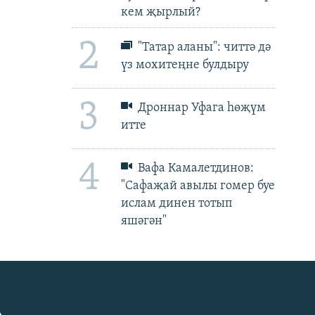
кем җырлый?
2
"Татар аланы": читтә дә
үз мохитеңне булдыру
3
Дроннар Уфага һөҗүм
итте
4
Вафа Камалетдинов:
"Сафаҗай авылы гомер буе
ислам динен тотып
яшәгән"