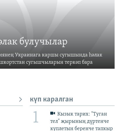
әлак булучылар
усиянең Украинага каршы сугышында һәлак
ашкортстан сугышчыларын теркәп бара
күп каралган
1
Кызык тарих: "Туган
тел" җырының дүртенче
куплетын беренче тапкыр
px
px
биеклек