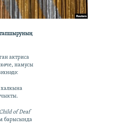
н тапшыруның
ган актриса
көче, намусы
әхнәдә:
н халкына
 чыкты.
Child of Deaf
әм барысында