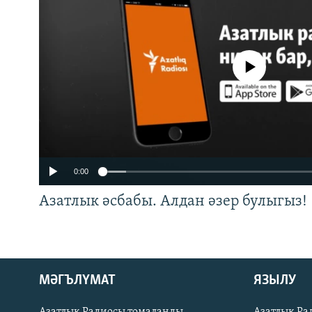
No media source currently a
0:00
Азатлык әсбабы. Алдан әзер булыгыз!
ӘЙДӘ ONLINE
МӘГЪЛҮМАТ
ЯЗЫЛУ
IDEL.РЕАЛИИ