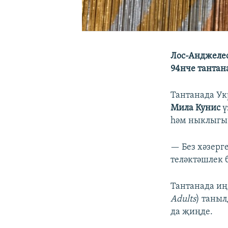
Лос-Анджеле
94нче тантан
Тантанада Ук
Мила Кунис
ү
һәм ныклыгы"
— Без хәзерг
теләктәшлек 
Тантанада и
Adults
) таны
да җиңде.