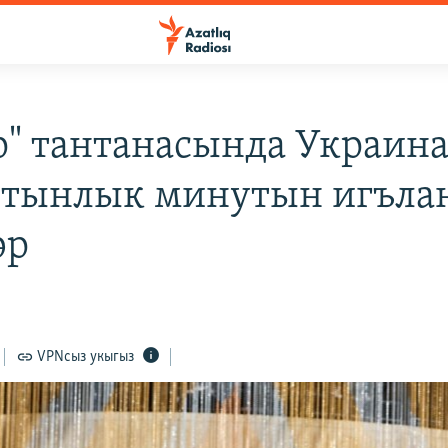
р" тантанасында Украин
 тынлык минутын игъла
әр
VPNсыз укыгыз