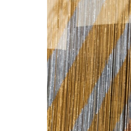
ДИНИ ТОРМЫШ
ПӘРӘВЕЗ
ФӘН-ФӘСМӘТӘН
КИНОХАНӘ