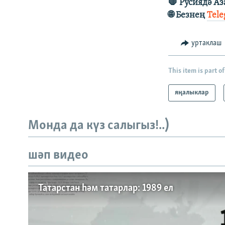
🛑 Русиядә А
🌐 Безнең
Tel
уртаклаш
This item is part of
яңалыклар
Монда да күз салыгыз!..)
шәп видео
Татарстан һәм татарлар: 1989 ел