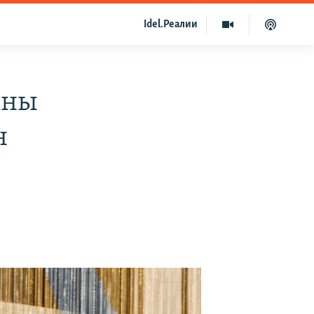
Idel.Реалии
аны
н