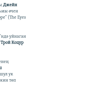
ры
Джейн
льмы өчен
ре" (The Eyes
"ндә уйнаган
н
Трой Коцур
енең
ш
шул ук
әкин төп