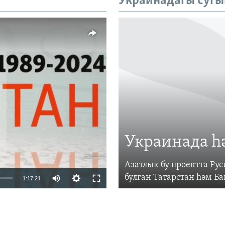
Украинадагы сугы
vailable
Украинада һ
Азатлык бу проектта Р
Auto
булган Татарстан һәм Б
1:17:21
240p
360p