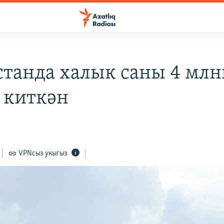
станда халык саны 4 мл
 киткән
VPNсыз укыгыз