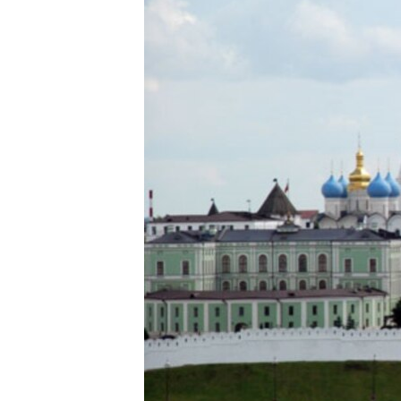
ДИНИ ТОРМЫШ
ПӘРӘВЕЗ
ФӘН-ФӘСМӘТӘН
КИНОХАНӘ