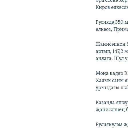
бүлгесенә кер
Киров өлкәсен
Русиядә 350 
өлкәсе, Примо
Җанисәпнең б
артып, 147,2
аңлата. Шул у
Моңа кадәр К
Халык саны я
урындагы шәһ
Казанда яшәү
җанисәпнең 
Русиякүләм җ