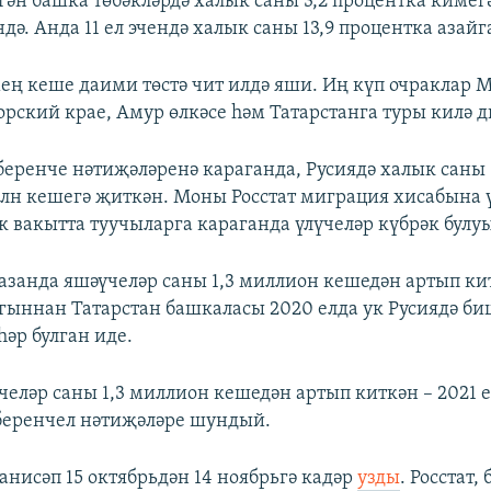
гән башка төбәкләрдә халык саны 3,2 процентка кимегә
дә. Анда 11 ел эчендә халык саны 13,9 процентка азайг
мең кеше даими төстә чит илдә яши. Иң күп очраклар М
рский крае, Амур өлкәсе һәм Татарстанга туры килә д
еренче нәтиҗәләренә караганда, Русиядә халык саны 
 млн кешегә җиткән. Моны Росстат миграция хисабына 
к вакытта туучыларга караганда үлүчеләр күбрәк булуы
азанда яшәүчеләр саны 1,3 миллион кешедән артып к
гыннан Татарстан башкаласы 2020 елда ук Русиядә б
әр булган иде.
челәр саны 1,3 миллион кешедән артып киткән – 2021 е
беренчел нәтиҗәләре шундый.
анисәп 15 октябрьдән 14 ноябрьгә кадәр
узды
. Росстат,