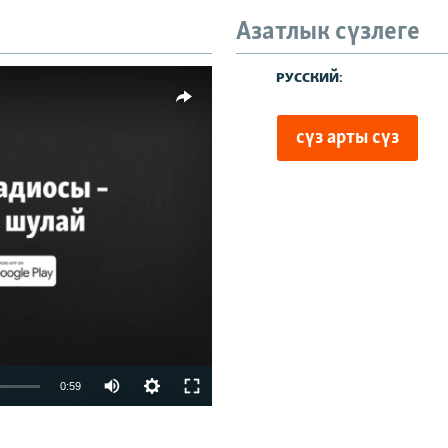
480p
Азатлык сүзлеге
720p
480p
1080p
киңлек
vailable
0:59