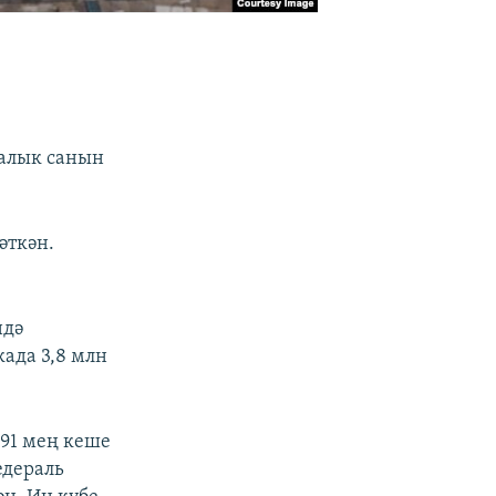
халык санын
әткән.
ндә
када 3,8 млн
 91 мең кеше
едераль