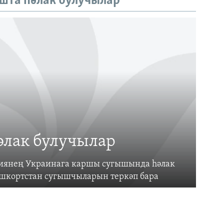
шта һәлак булучылар
әлак булучылар
усиянең Украинага каршы сугышында һәлак
ашкортстан сугышчыларын теркәп бара