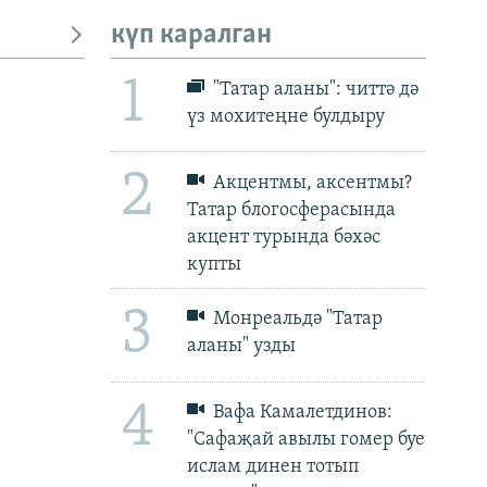
күп каралган
1
"Татар аланы": читтә дә
үз мохитеңне булдыру
px
px
биеклек
2
Акцентмы, аксентмы?
Татар блогосферасында
акцент турында бәхәс
купты
3
Монреальдә "Татар
аланы" узды
4
Вафа Камалетдинов:
"Сафаҗай авылы гомер буе
ислам динен тотып