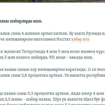
млны шәһәрләрдә яши.
халык саны 4 млннан артып киткән. Бу хакта Русиядә 
че нәтиҗәләренә нигезләнеп Росстат
хәбәр итә.
ган җанисәп Татарстанда 4 млн 5 мең кеше яшәвен күрс
ң 3 млн кешесе шәһәрдә, 931 меңе - авылда яши.
ан халык санын алу нәтиҗәләренә караганда, 11 ел эче
алык саны 5,8 процентка арткан. Ул вакытта республи
а халык саны 0,5 процентка арткан. Анда хәзер 4 млн
ң 2,5 млны – шәһәр халкы. Шул ук вакытта Идел буе ф