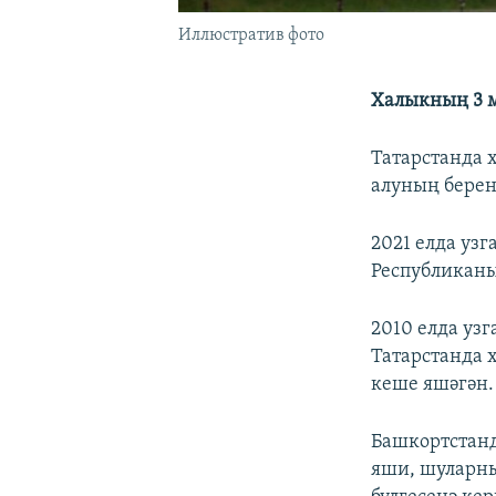
Иллюстратив фото
Халыкның 3 
Татарстанда 
алуның берен
2021 елда уз
Республиканы
2010 елда узг
Татарстанда х
кеше яшәгән.
Башкортстанд
яши, шуларны