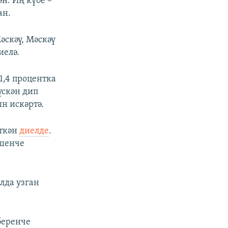
н. Иң күбе –
ан.
әскәү, Мәскәү
иелә.
1,4 процентка
үскән дип
н искәртә.
иткән
диелде
.
ишенче
лда узган
 беренче