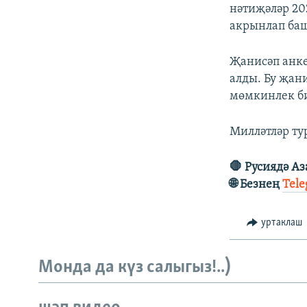
нәтиҗәләр 20
акрынлап баш
Җанисәп анке
алды. Бу җан
мөмкинлек б
Милләтләр ту
🛑 Русиядә А
🌐 Безнең
Tel
уртаклаш
Монда да күз салыгыз!..)