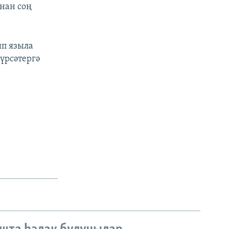
нан соң
ып языла
үрсәтергә