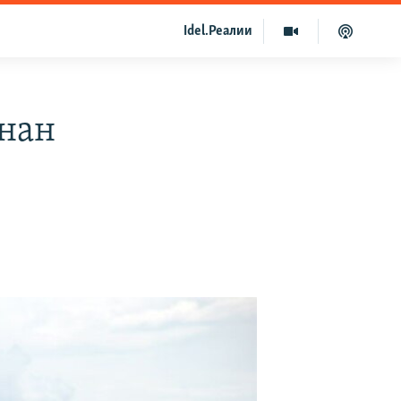
Idel.Реалии
ннан