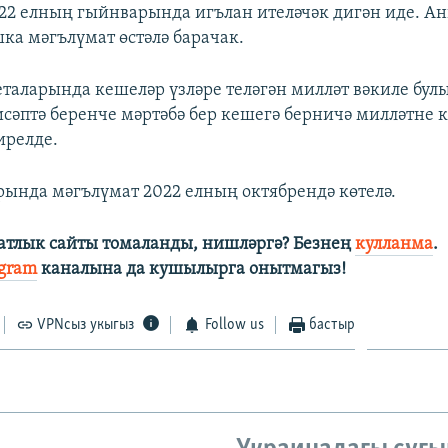
22 елның гыйнварында игълан ителәчәк дигән иде. Ан
ка мәгълүмат өстәлә барачак.
таларында кешеләр үзләре теләгән милләт вәкиле бул
исәптә беренче мәртәбә бер кешегә берничә милләтне к
ирелде.
рында мәгълүмат 2022 елның октябрендә көтелә.
затлык сайты томаланды, нишләргә?
Безнең
кулланма
.
egram
каналына да кушылырга онытмагыз!
VPNсыз укыгыз
Follow us
бастыр