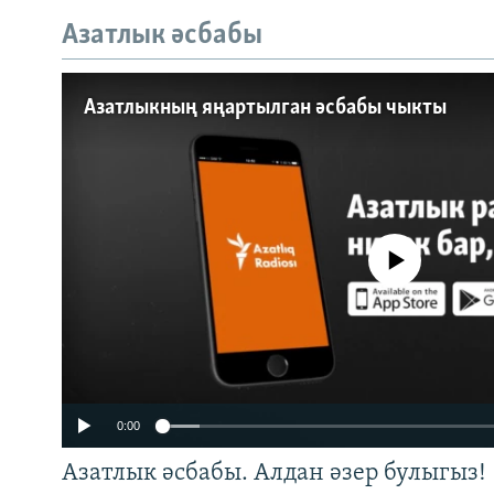
Азатлык әсбабы
Auto
240p
360p
Азатлыкның яңартылган әсбабы чыкты
720p
1080p
No media source currently a
0:00
Азатлык әсбабы. Алдан әзер булыгыз!