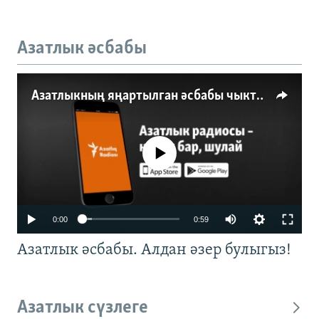
Азатлык әсбабы
Азатлыкның яңартылган әсбабы чыкты
No media source currently available
0:00
0:59
Азатлык әсбабы. Алдан әзер булыгыз!
Азатлык сүзлеге