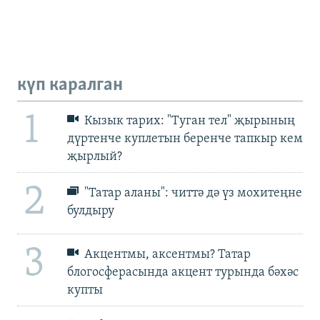
күп каралган
1
Кызык тарих: "Туган тел" җырының
дүртенче куплетын беренче тапкыр кем
җырлый?
2
"Татар аланы": читтә дә үз мохитеңне
булдыру
3
Акцентмы, аксентмы? Татар
блогосферасында акцент турында бәхәс
купты