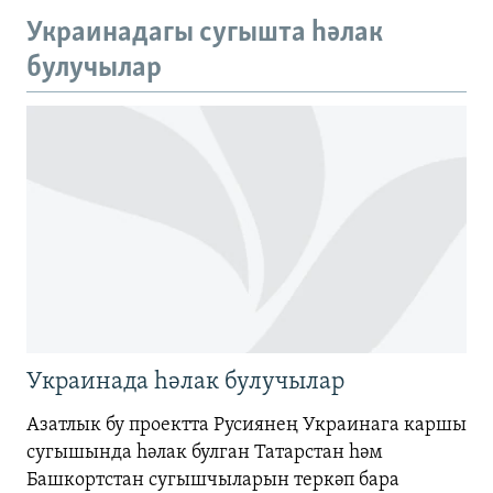
480p
Auto
240p
360p
480p
Украинадагы сугышта һәлак
720p
булучылар
720p
1080p
1080p
Украинада һәлак булучылар
Азатлык бу проектта Русиянең Украинага каршы
сугышында һәлак булган Татарстан һәм
Башкортстан сугышчыларын теркәп бара