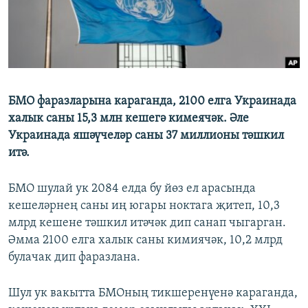
ДИНИ ТОРМЫШ
ӘЙДӘ ONLINE
ПӘРӘВЕЗ
IDEL.РЕАЛИИ
ФӘН-ФӘСМӘТӘН
БЕЗГӘ КУШЫЛЫГЫЗ!
КИНОХАНӘ
БМО фаразларына караганда, 2100 елга Украинада
халык саны 15,3 млн кешегә кимеячәк. Әле
Украинада яшәүчеләр саны 37 миллионы тәшкил
БАШКА ТЕЛЛӘРДӘ
итә.
БМО шулай ук 2084 елда бу йөз ел арасында
кешеләрнең саны иң югары ноктага җитеп, 10,3
млрд кешене тәшкил итәчәк дип санап чыгарган.
Әмма 2100 елга халык саны кимиячәк, 10,2 млрд
булачак дип фаразлана.
Шул ук вакытта БМОның тикшеренүенә караганда,