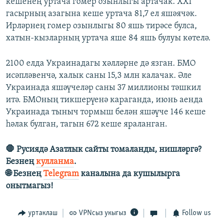
кешенең уртача гомер озынлыгы артачак. XXI
гасырның азагына кеше уртача 81,7 ел яшәячәк.
Ирләрнең гомер озынлыгы 80 яшь тирәсе булса,
хатын-кызларның уртача яше 84 яшь булуы көтелә.
2100 елда Украинадагы хәлләрне дә язган. БМО
исәпләвенчә, халык саны 15,3 млн калачак. Әле
Украинада яшәүчеләр саны 37 миллионы тәшкил
итә. БМОның тикшерүенә караганда, июнь аенда
Украинада тыныч тормыш белән яшәүче 146 кеше
һәлак булган, тагын 672 кеше яраланган.
🛑 Русиядә Азатлык сайты томаланды, нишләргә?
Безнең
кулланма
.
🌐 Безнең
Telegram
каналына да кушылырга
онытмагыз!
уртаклаш
VPNсыз укыгыз
Follow us