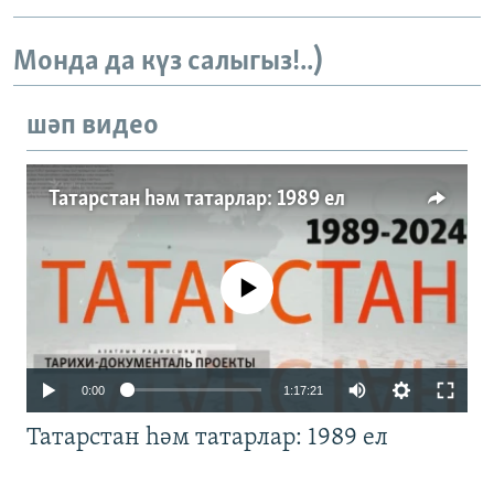
Монда да күз салыгыз!..)
шәп видео
Татарстан һәм татарлар: 1989 ел
No media source currently available
Auto
0:00
1:17:21
240p
Татарстан һәм татарлар: 1989 ел
360p