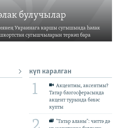
әлак булучылар
усиянең Украинага каршы сугышында һәлак
ашкортстан сугышчыларын теркәп бара
күп каралган
1
Акцентмы, аксентмы?
Татар блогосферасында
акцент турында бәхәс
px
px
биеклек
купты
2
"Татар аланы": читтә дә