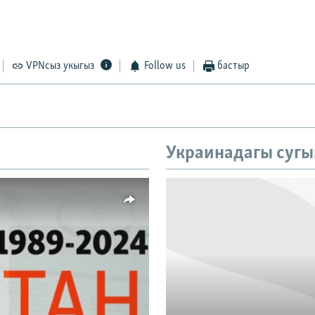
VPNсыз укыгыз
Follow us
бастыр
Украинадагы сугы
vailable