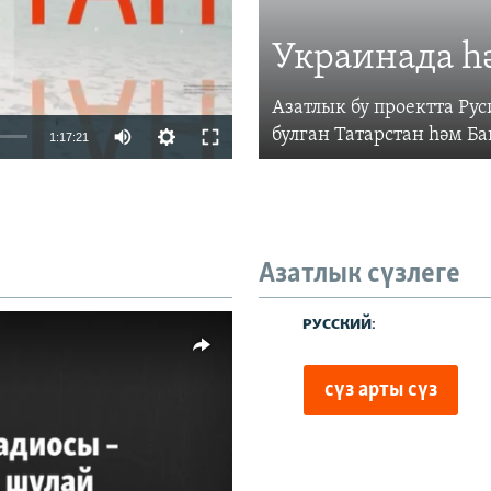
Украинада һ
Азатлык бу проектта Р
Auto
булган Татарстан һәм Б
1:17:21
240p
360p
480p
Азатлык сүзлеге
720p
480p
1080p
киңлек