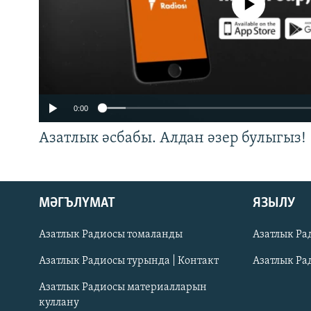
No media source currently a
0:00
Азатлык әсбабы. Алдан әзер булыгыз!
ӘЙДӘ ONLINE
МӘГЪЛҮМАТ
ЯЗЫЛУ
IDEL.РЕАЛИИ
Азатлык Радиосы томаланды
Азатлык Ра
БЕЗГӘ КУШЫЛЫГЫЗ!
Азатлык Радиосы турында | Контакт
Азатлык Ра
Азатлык Радиосы материалларын
куллану