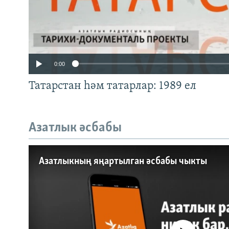
0:00
Татарстан һәм татарлар: 1989 ел
Азатлык әсбабы
Auto
240p
360p
Азатлыкның яңартылган әсбабы чыкты
720p
1080p