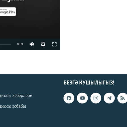
vailable
0:59
БЕЗГӘ КУШЫЛЫГЫЗ!
диосы хәбәрләре
диосы әсбабы
киңлек