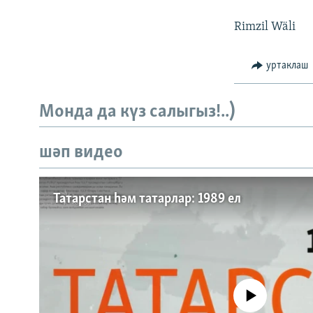
ДИНИ ТОРМЫШ
Rimzil Wäli
ПӘРӘВЕЗ
ФӘН-ФӘСМӘТӘН
уртаклаш
КИНОХАНӘ
Монда да күз салыгыз!..)
шәп видео
Татарстан һәм татарлар: 1989 ел
No media source currently a