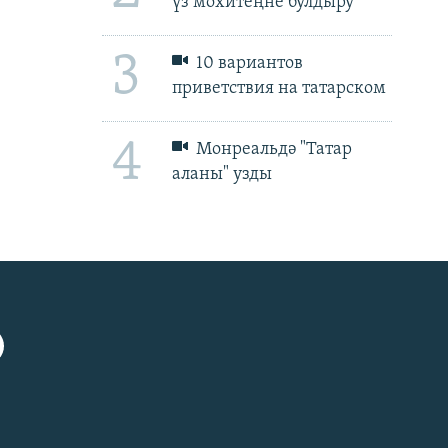
үз мохитеңне булдыру
3
10 вариантов
приветствия на татарском
4
Монреальдә "Татар
аланы" узды
px
px
биеклек