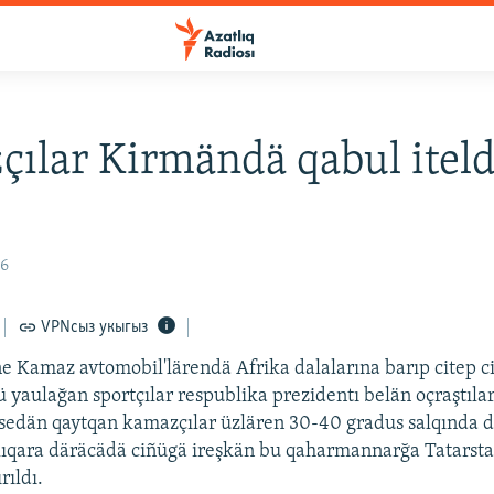
ılar Kirmändä qabul itel
06
VPNсыз укыгыз
 Kamaz avtomobil'lärendä Afrika dalalarına barıp citep c
ü yaulağan sportçılar respublika prezidentı belän oçraştıla
ssedän qaytqan kamazçılar üzlären 30-40 gradus salqında d
alıqara däräcädä ciñügä ireşkän bu qaharmannarğa Tatarst
rıldı.