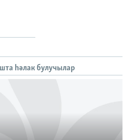
шта һәлак булучылар