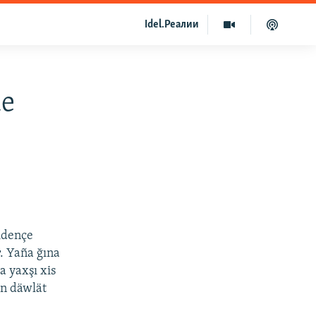
Idel.Реалии
de
idençe
r. Yaña ğına
a yaxşı xis
an däwlät