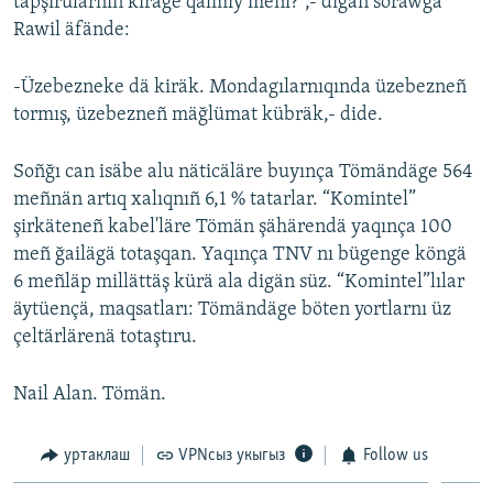
tapşırularnıñ kiräge qalmıy meni?”,- digän sorawğa
Rawil äfände:
-Üzebezneke dä kiräk. Mondagılarnıqında üzebezneñ
tormış, üzebezneñ mäğlümat kübräk,- dide.
Soñğı can isäbe alu näticäläre buyınça Tömändäge 564
meñnän artıq xalıqnıñ 6,1 % tatarlar. “Komintel”
şirkäteneñ kabel'läre Tömän şähärendä yaqınça 100
meñ ğailägä totaşqan. Yaqınça TNV nı bügenge köngä
6 meñläp millättäş kürä ala digän süz. “Komintel”lılar
äytüençä, maqsatları: Tömändäge böten yortlarnı üz
çeltärlärenä totaştıru.
Nail Alan. Tömän.
уртаклаш
VPNсыз укыгыз
Follow us