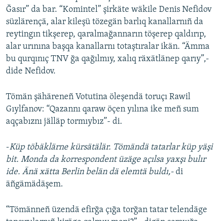
Ğasır” da bar. “Komintel” şirkäte wäkile Denis Nefidov
süzlärençä, alar kileşü tözegän barlıq kanallarnıñ da
reytingın tikşerep, qaralmağannarın töşerep qaldırıp,
alar urınına başqa kanallarnı totaştıralar ikän. “Ämma
bu qurqınıç TNV ğa qağılmıy, xalıq räxätlänep qarıy”,-
dide Nefidov.
Tömän şähäreneñ Votutina öleşendä toruçı Rawil
Gıylfanov: “Qazannı qaraw öçen yılına ike meñ sum
aqçabıznı jälläp tormıybız”- di.
-
Küp töbäklärne kürsätälär. Tömändä tatarlar küp yäşi
bit. Monda da korrespondent üzäge açılsa yaxşı bulır
ide. Änä xätta Berlin belän dä elemtä buldı,-
di
äñgämädäşem.
“Tömänneñ üzendä efirğa çığa torğan tatar telendäge