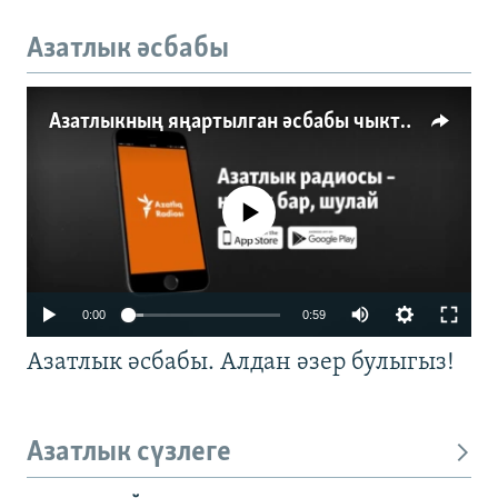
Азатлык әсбабы
Азатлыкның яңартылган әсбабы чыкты
No media source currently available
0:00
0:59
Азатлык әсбабы. Алдан әзер булыгыз!
Азатлык сүзлеге