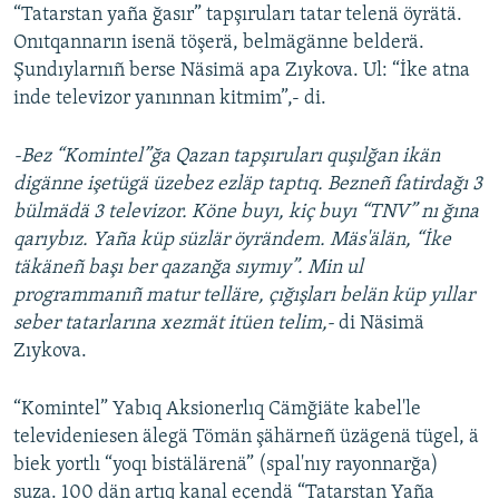
“Tatarstan yaña ğasır” tapşıruları tatar telenä öyrätä.
ДИНИ ТОРМЫШ
ӘЙДӘ ONLINE
Onıtqannarın isenä töşerä, belmägänne belderä.
ПӘРӘВЕЗ
Şundıylarnıñ berse Näsimä apa Zıykova. Ul: “İke atna
IDEL.РЕАЛИИ
inde televizor yanınnan kitmim”,- di.
ФӘН-ФӘСМӘТӘН
БЕЗГӘ КУШЫЛЫГЫЗ!
КИНОХАНӘ
-Bez “Komintel”ğa Qazan tapşıruları quşılğan ikän
digänne işetügä üzebez ezläp taptıq. Bezneñ fatirdağı 3
bülmädä 3 televizor. Köne buyı, kiç buyı “TNV” nı ğına
qarıybız. Yaña küp süzlär öyrändem. Mäs'älän, “İke
БАШКА ТЕЛЛӘРДӘ
täkäneñ başı ber qazanğa sıymıy”. Min ul
programmanıñ matur telläre, çığışları belän küp yıllar
seber tatarlarına xezmät itüen telim,-
di Näsimä
Zıykova.
“Komintel” Yabıq Aksionerlıq Cämğiäte kabel'le
televideniesen älegä Tömän şähärneñ üzägenä tügel, ä
biek yortlı “yoqı bistälärenä” (spal'nıy rayonnarğa)
suza. 100 dän artıq kanal eçendä “Tatarstan Yaña