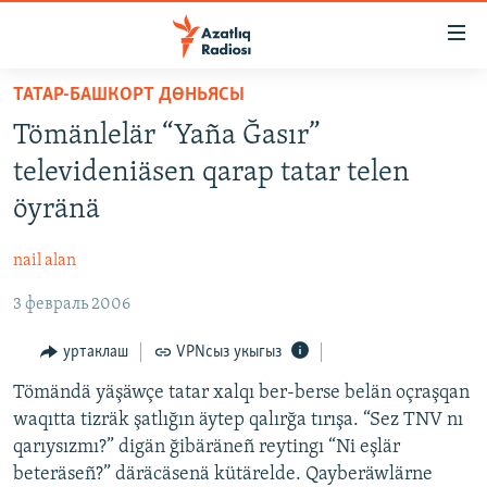
Accessibility
links
төп
ТАТАР-БАШКОРТ ДӨНЬЯСЫ
эчтәлек
ЯҢАЛЫКЛАР
Tömänlelär “Yaña Ğasır”
төп
БАШКОРТСТАН
меню
televideniäsen qarap tatar telen
ТАТАРСТАН
эзләү
öyränä
КЫРЫМ
nail alan
ТАТАР-БАШКОРТ ДӨНЬЯСЫ
3 февраль 2006
СУГЫШ
БЕЗНЕ ТОМАЛАДЫЛАР
уртаклаш
VPNсыз укыгыз
ШӘЛКЕМНӘР
Tömändä yäşäwçe tatar xalqı ber-berse belän oçraşqan
waqıtta tizräk şatlığın äytep qalırğa tırışa. “Sez TNV nı
ДӨНЬЯ ХӘЛЛӘРЕ
ӘҢГӘМӘ
qarıysızmı?” digän ğibäräneñ reytingı “Ni eşlär
ТАТАРЧА ПОДКАСТ
КОММЕНТАР
beteräseñ?” däräcäsenä kütärelde. Qayberäwlärne