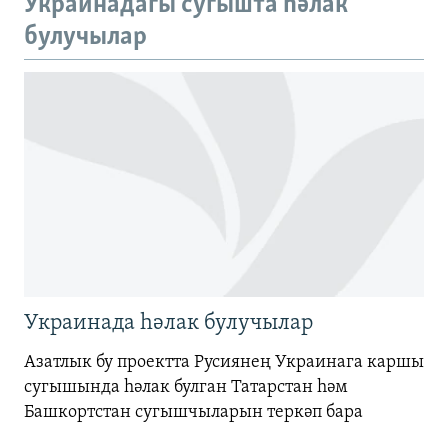
Украинадагы сугышта һәлак
720p
булучылар
720p
1080p
1080p
Украинада һәлак булучылар
Азатлык бу проектта Русиянең Украинага каршы
сугышында һәлак булган Татарстан һәм
Башкортстан сугышчыларын теркәп бара