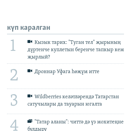
күп каралган
1
Кызык тарих: "Туган тел" җырының
дүртенче куплетын беренче тапкыр кем
җырлый?
2
Дроннар Уфага һөҗүм итте
3
Wildberries келәтләрендә Татарстан
сатучылары да тауарын югалта
4
"Татар аланы": читтә дә үз мохитеңне
булдыру