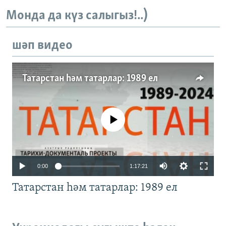
Монда да күз салыгыз!..)
шәп видео
Татарстан һәм татарлар: 1989 ел
No media source currently available
Auto
0:00
1:17:21
240p
Татарстан һәм татарлар: 1989 ел
360p
480p
Auto
240p
360p
480p