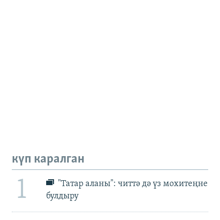
күп каралган
1
"Татар аланы": читтә дә үз мохитеңне
булдыру