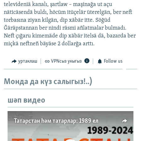
televideniä kanalı, şartlaw – maşinağa ut açu
ДИНИ ТОРМЫШ
ӘЙДӘ ONLINE
näticäsendä buldı, höcüm itüçelär üterelgän, ber neft
ПӘРӘВЕЗ
torbasına ziyan kilgän, dip xäbär itte. Söğüd
IDEL.РЕАЛИИ
Ğäräpstannan ber nindi räsmi añlatmalar bulmadı.
ФӘН-ФӘСМӘТӘН
Neft çığaru kimemäde dip xäbär itelsä dä, bazarda ber
БЕЗГӘ КУШЫЛЫГЫЗ!
КИНОХАНӘ
miçkä neftneñ bäyäse 2 dollarğa arttı.
уртаклаш
VPNсыз укыгыз
Follow us
БАШКА ТЕЛЛӘРДӘ
Монда да күз салыгыз!..)
шәп видео
Татарстан һәм татарлар: 1989 ел