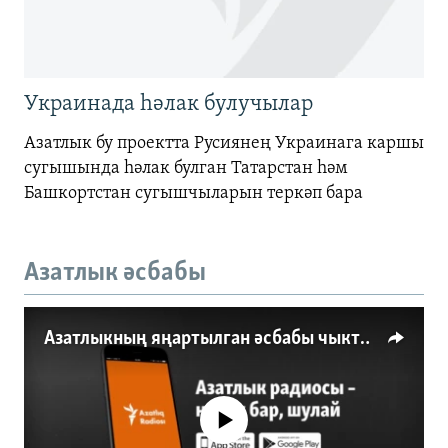
Украинада һәлак булучылар
Азатлык бу проектта Русиянең Украинага каршы
сугышында һәлак булган Татарстан һәм
Башкортстан сугышчыларын теркәп бара
Азатлык әсбабы
Азатлыкның яңартылган әсбабы чыкты
No media source currently available