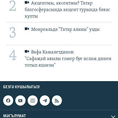
2
Акцентмы, аксентмы? Татар
блогосферасында акцент турында бәхәс
купты
3
Монреальдә "Татар аланы" узды
4
Вафа Камалетдинов:
"Сафаҗай авылы гомер буе ислам динен
тотып яшәгән"
БЕЗГӘ КУШЫЛЫГЫЗ!
МӘГЪЛҮМАТ