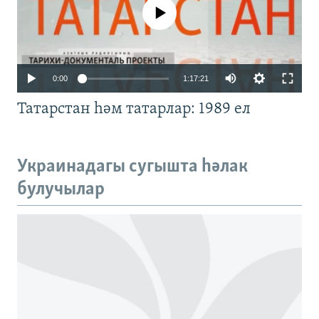
No media source currently available
Auto
0:00
1:17:21
240p
Татарстан һәм татарлар: 1989 ел
360p
480p
Auto
240p
360p
480p
Украинадагы сугышта һәлак
720p
булучылар
720p
1080p
1080p