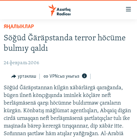
Accessibility
links
төп
ЯҢАЛЫКЛАР
эчтәлек
ЯҢАЛЫКЛАР
Söğüd Ğäräpstanda terror höcüme
төп
БАШКОРТСТАН
меню
bulmıy qaldı
ТАТАРСТАН
эзләү
24 февраль 2006
КЫРЫМ
ТАТАР-БАШКОРТ ДӨНЬЯСЫ
уртаклаш
VPNсыз укыгыз
СУГЫШ
Söğüd Ğäräpstannan kilgän xäbärlärgä qarağanda,
bügen ilneñ könçığışında iminlek köçläre neft
БЕЗНЕ ТОМАЛАДЫЛАР
berläşmäsenä qarşı höcümne buldırmaw çaraların
ШӘЛКЕМНӘР
kürgän. Könbatış mäğlümat agentlıqları, Abqaiq digän
cirdä urnaşqan neft berläşmäsenä şartlatqıçlar tulı ike
ДӨНЬЯ ХӘЛЛӘРЕ
ӘҢГӘМӘ
maşinada bärep kerergä tırışqannar, dip xäbär itte.
ТАТАРЧА ПОДКАСТ
КОММЕНТАР
Soñınnan şartlaw häm atışlar yañğrağan. Al-Arabiä