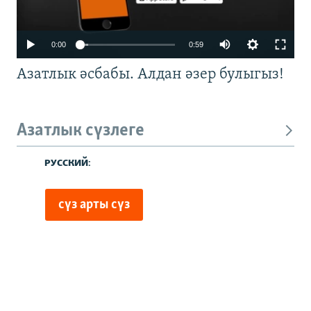
0:00
0:59
Азатлык әсбабы. Алдан әзер булыгыз!
Азатлык сүзлеге