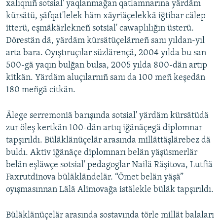
xalıqnıñ sotsial' yaqlanmağan qatlamnarına yärdäm
ДИНИ ТОРМЫШ
kürsätü, şäfqat'lelek häm xäyriäçelekkä iğtibar cälep
ӘЙДӘ ONLINE
ПӘРӘВЕЗ
itterü, eşmäkärlekneñ sotsial' cawaplılığın üsterü.
IDEL.РЕАЛИИ
Dörestän dä, yärdäm kürsätüçelärneñ sanı yıldan-yıl
ФӘН-ФӘСМӘТӘН
arta bara. Oyıştıruçılar süzlärençä, 2004 yılda bu san
БЕЗГӘ КУШЫЛЫГЫЗ!
КИНОХАНӘ
500-gä yaqın bulğan bulsa, 2005 yılda 800-dän artıp
kitkän. Yärdäm aluçılarnıñ sanı da 100 meñ keşedän
180 meñgä citkän.
БАШКА ТЕЛЛӘРДӘ
Älege serremoniä barışında sotsial' yärdäm kürsätüdä
zur öleş kertkän 100-dän artıq iğänäçegä diplomnar
tapşırıldı. Büläklänüçelär arasında millättäşlärebez dä
buldı. Aktiv iğänäçe diplomnarı belän yäşüsmerlär
belän eşläwçe sotsial' pedagoglar Nailä Räşitova, Lutfiä
Faxrutdinova büläkländelär. “Ömet belän yäşä”
oyışmasınnan Lälä Alimovağa istälekle büläk tapşırıldı.
Büläklänüçelär arasında sostavında törle millät balaları