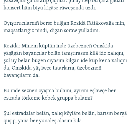
yasawçılarğa taratıp çıqtılar. Şulay itep bu çara ğädäti
konsert häm biyü kiçäse räweşendä uzdı.
Oyıştıruçılarnıñ berse bulğan Rezidä Fättäxovağa min,
maqsatlarığız nindi,-digän soraw yulladım.
Rezidä: Minem küptän inde üzebezneñ Omskida
yäşägän bayançılar belän tanıştırasım kilä ide xalıqnı,
şul uy belän bügen cıyasım kilgän ide küp kenä xalıqnı
da, Omskida yäşäwçe tatarlarnı, üzebezneñ
bayançılarnı da.
Bu inde sezneñ oyışma bulamı, ayırım eşläwçe ber
estrada törkeme kebek gruppa bulamı?
Şul estradalar belän, xalıq köyläre belän, barısın bergä
quşıp, yaña ber yünäleş alasım kilä.