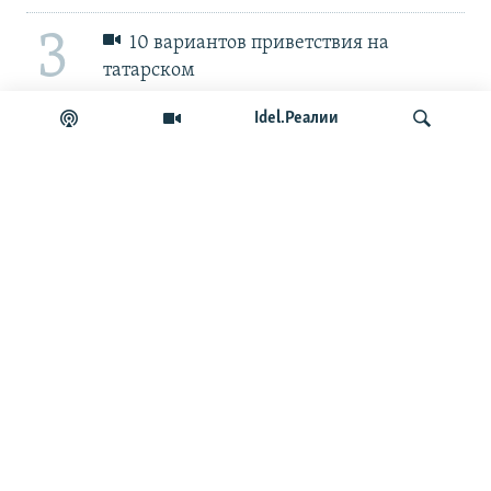
3
10 вариантов приветствия на
татарском
Idel.Реалии
4
Монреальдә "Татар аланы" узды
эзләү
БЕЗГӘ КУШЫЛЫГЫЗ!
МӘГЪЛҮМАТ
ЯЗЫЛУ