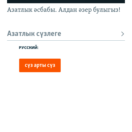
Азатлык әсбабы. Алдан әзер булыгыз!
Азатлык сүзлеге