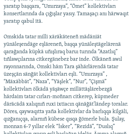
yaratıp başqara, “Umırzaya”, “Ömet” kollektivları
konsertlarında da çığışlar yasıy. Tamaşaçı anı härwaqıt
yaratıp qabul itä.
Omskida tatar milli xäräkäteneñ mädäniät
yünäleşendäge eşläreneñ, başqa yünäleştägelärenä
qarağanda küpkä uñışlıraq baruı turında “Azatlıq”
tıñlawçılarına citkergänebez bar inde. Ölkäneñ awıl
rayonnarında, Omski häm Tara şähärlärendä tatar
üzeşçän sänğät kollektivları eşli. “Umırzaya” ,
“Mäxäbbät”, “Naza”, “Yäşlek”, “Nur”, “Çişmä”
kollektivları ölkädä yäşäwçe millättäşlärebezgä
härdaim tatar cırları-moñnarı citkerep, küpmeder
däräcädä xalıqnıñ ruxi ixtiacın qänäğät'ländep toralar.
Döres, qaywaqıtta yaña kollektivlar da barlıqqa kilgäli,
qızğanıçqa, alarnıñ kübese qısqa ğömerle bula. Şulay,
monnan 6-7 yıllar elek “İsker”, “Rezidä”, “Duslıq”