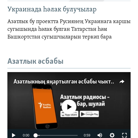
Украинада һәлак булучылар
Азатлык бу проектта Русиянең Украинага каршы
сугышында һәлак булган Татарстан һәм
Башкортстан сугышчыларын теркәп бара
Азатлык әсбабы
Азатлыкның яңартылган әсбабы чыкты
No media source currently available
0:00
0:59