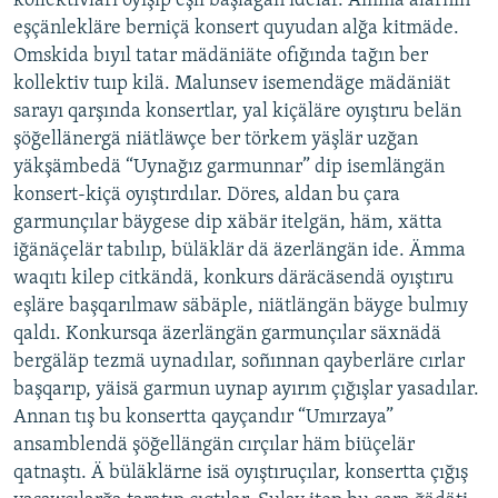
kollektivları oyışıp eşli başlağan idelär. Ämma alarnıñ
eşçänlekläre berniçä konsert quyudan alğa kitmäde.
Omskida bıyıl tatar mädäniäte ofığında tağın ber
kollektiv tuıp kilä. Malunsev isemendäge mädäniät
sarayı qarşında konsertlar, yal kiçäläre oyıştıru belän
şöğellänergä niätläwçe ber törkem yäşlär uzğan
yäkşämbedä “Uynağız garmunnar” dip isemlängän
konsert-kiçä oyıştırdılar. Döres, aldan bu çara
garmunçılar bäygese dip xäbär itelgän, häm, xätta
iğänäçelär tabılıp, büläklär dä äzerlängän ide. Ämma
waqıtı kilep citkändä, konkurs däräcäsendä oyıştıru
eşläre başqarılmaw säbäple, niätlängän bäyge bulmıy
qaldı. Konkursqa äzerlängän garmunçılar säxnädä
bergäläp tezmä uynadılar, soñınnan qayberläre cırlar
başqarıp, yäisä garmun uynap ayırım çığışlar yasadılar.
Annan tış bu konsertta qayçandır “Umırzaya”
ansamblendä şöğellängän cırçılar häm biüçelär
qatnaştı. Ä büläklärne isä oyıştıruçılar, konsertta çığış