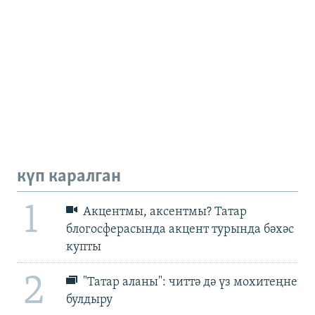
күп каралган
1
Акцентмы, аксентмы? Татар
блогосферасында акцент турында бәхәс
купты
2
"Татар аланы": читтә дә үз мохитеңне
булдыру