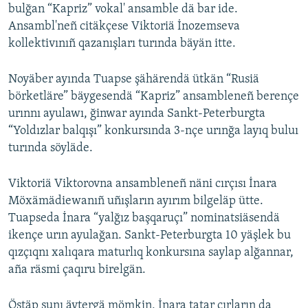
bulğan “Kapriz” vokal' ansamble dä bar ide.
Ansambl'neñ citäkçese Viktoriä İnozemseva
kollektivınıñ qazanışları turında bäyän itte.
Noyäber ayında Tuapse şähärendä ütkän “Rusiä
börketläre” bäygesendä “Kapriz” ansambleneñ berençe
urınnı ayulawı, ğinwar ayında Sankt-Peterburgta
“Yoldızlar balqışı” konkursında 3-nçe urınğa layıq buluı
turında söyläde.
Viktoriä Viktorovna ansambleneñ näni cırçısı İnara
Möxämädiewanıñ uñışların ayırım bilgeläp ütte.
Tuapseda İnara “yalğız başqaruçı” nominatsiäsendä
ikençe urın ayulağan. Sankt-Peterburgta 10 yäşlek bu
qızçıqnı xalıqara maturlıq konkursına saylap alğannar,
aña räsmi çaqıru birelgän.
Östäp şunı äytergä mömkin, İnara tatar cırların da