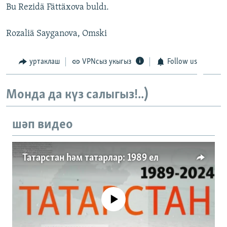
Bu Rezidä Fättäxova buldı.
Rozaliä Sayganova, Omski
уртаклаш
VPNсыз укыгыз
Follow us
Монда да күз салыгыз!..)
шәп видео
Татарстан һәм татарлар: 1989 ел
No media source currently available