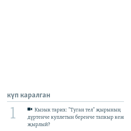
күп каралган
1
Кызык тарих: "Туган тел" җырының
дүртенче куплетын беренче тапкыр кем
җырлый?