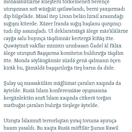
mönäsäbätlärne kileşterü törkemeneñ berençe
utırışınnan soñ wäzğıät qatlawlandı, berni yaxşırmadı
dip bilgeläde. Misal itep Livan belän İzrail arasındağı
suğışnı kiterde. Xäzer İranda suğış başlanu qurqınıçı
tudı dip assızıqladı. Ul deklaratsiägä älege mäs’älälärne
cayğa salu buyınça täqdimnär kertergä kiñäş itte.
Quwäytnıñ vakflar ministrı urınbasarı Ğadel äl Fäläx
älege utırışnıñ Başqarma komitetın buldırırğa täqdim
itte. Monda söylängännär süzdä genä qalmasın öçen
kiräk bu, ğämäldä başqarılırğa tieş barısı da dide.
Şulay uq massaküläm mäğlümat çaraları xaqında da
äytelde. Rusiä İslam konferensiäse oyışmasına
kergänlektän anıñ İslam xaqında citkerä torğan
matbuğat çaraları bulırğa tieşlege äytelde.
Utırışta İslamnıñ terrorlıqtan yıraq toruına ayıruça
basım yasaldı. Bu xaqta Rusiä möftilär Şurası Rawil