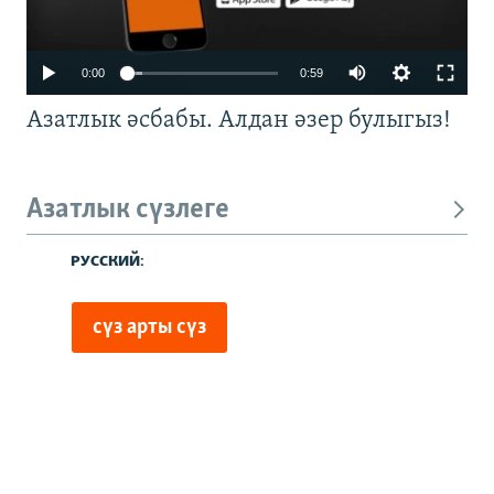
0:00
0:59
Азатлык әсбабы. Алдан әзер булыгыз!
Азатлык сүзлеге