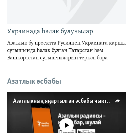
Украинада һәлак булучылар
Азатлык бу проектта Русиянең Украинага каршы
сугышында һәлак булган Татарстан һәм
Башкортстан сугышчыларын теркәп бара
Азатлык әсбабы
Азатлыкның яңартылган әсбабы чыкты
No media source currently available