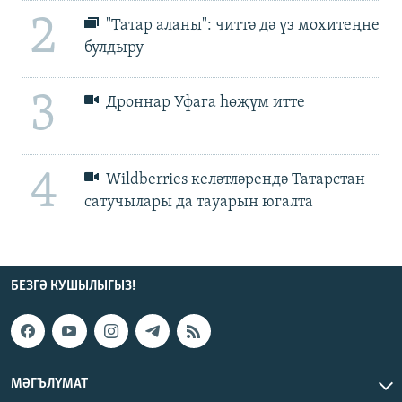
2
"Татар аланы": читтә дә үз мохитеңне
булдыру
3
Дроннар Уфага һөҗүм итте
4
Wildberries келәтләрендә Татарстан
сатучылары да тауарын югалта
БЕЗГӘ КУШЫЛЫГЫЗ!
МӘГЪЛҮМАТ