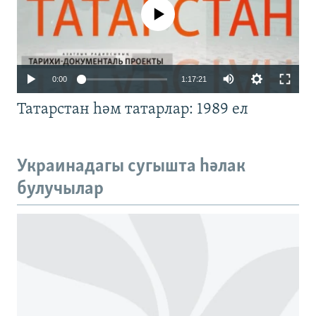
No media source currently available
Auto
0:00
1:17:21
240p
Татарстан һәм татарлар: 1989 ел
360p
480p
Auto
240p
360p
480p
Украинадагы сугышта һәлак
720p
булучылар
720p
1080p
1080p