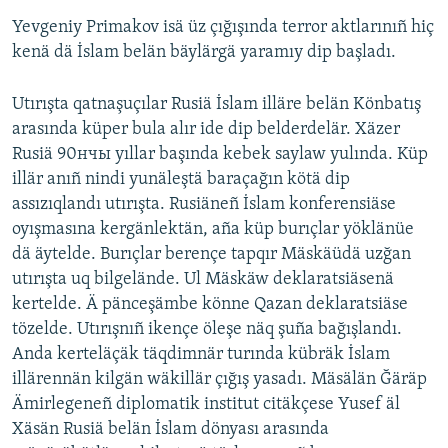
Yevgeniy Primakov isä üz çığışında terror aktlarınıñ hiç
kenä dä İslam belän bäylärgä yaramıy dip başladı.
Utırışta qatnaşuçılar Rusiä İslam illäre belän Könbatış
arasında küper bula alır ide dip belderdelär. Xäzer
Rusiä 90нчы yıllar başında kebek saylaw yulında. Küp
illär anıñ nindi yunäleştä baraçağın kötä dip
assızıqlandı utırışta. Rusiäneñ İslam konferensiäse
oyışmasına kergänlektän, aña küp burıçlar yöklänüe
dä äytelde. Burıçlar berençe tapqır Mäskäüdä uzğan
utırışta uq bilgelände. Ul Mäskäw deklaratsiäsenä
kertelde. Ä pänceşämbe könne Qazan deklaratsiäse
tözelde. Utırışnıñ ikençe öleşe näq şuña bağışlandı.
Anda kerteläçäk täqdimnär turında kübräk İslam
illärennän kilgän wäkillär çığış yasadı. Mäsälän Ğäräp
Ämirlegeneñ diplomatik institut citäkçese Yusef äl
Xäsän Rusiä belän İslam dönyası arasında