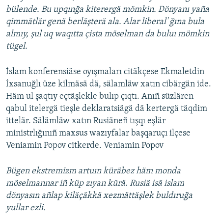
bülende. Bu upqınğa kiterergä mömkin. Dönyanı yaña
qimmätlär genä berläşterä ala. Alar liberal' ğına bula
almıy, şul uq waqıtta çista möselman da buluı mömkin
tügel.
İslam konferensiäse oyışmaları citäkçese Ekmaletdin
İxsanuğlı üze kilmäsä dä, sälamläw xatın cibärgän ide.
Häm ul şaqtıy eçtäşlekle bulıp çıqtı. Anıñ süzlären
qabul itelergä tieşle deklaratsiägä dä kertergä täqdim
ittelär. Sälämläw xatın Rusiäneñ tışqı eşlär
ministrlığınıñ maxsus wazıyfalar başqaruçı ilçese
Veniamin Popov citkerde. Veniamin Popov
Bügen ekstremizm artuın küräbez häm monda
möselmannar iñ küp zıyan kürä. Rusiä isä islam
dönyasın añlap kiläçäkkä xezmättäşlek buldıruğa
yullar ezli.