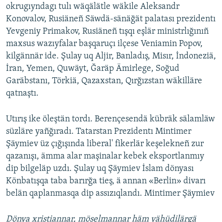
okrugıyndagı tulı wäqälätle wäkile Aleksandr
ДИНИ ТОРМЫШ
ӘЙДӘ ONLINE
Konovalov, Rusiäneñ Säwdä-sänäğät palatası prezidentı
ПӘРӘВЕЗ
Yevgeniy Primakov, Rusiäneñ tışqı eşlär ministrlığınıñ
IDEL.РЕАЛИИ
maxsus wazıyfalar başqaruçı ilçese Veniamin Popov,
ФӘН-ФӘСМӘТӘН
kilgännär ide. Şulay uq Aljir, Banladış, Misır, İndoneziä,
БЕЗГӘ КУШЫЛЫГЫЗ!
КИНОХАНӘ
İran, Yemen, Quwäyt, Ğaräp Ämirlege, Soğud
Garäbstanı, Törkiä, Qazaxstan, Qırğızstan wäkilläre
qatnaştı.
БАШКА ТЕЛЛӘРДӘ
Utırış ike öleştän tordı. Berençesendä kübräk sälamläw
süzläre yañğıradı. Tatarstan Prezidentı Mintimer
Şäymiev üz çığışında liberal' fikerlär keşelekneñ zur
qazanışı, ämma alar maşinalar kebek eksportlanmıy
dip bilgeläp uzdı. Şulay uq Şäymiev İslam dönyası
Könbatışqa taba barırğa tieş, ä annan «Berlin» divarı
belän qaplanmasqa dip assızıqlandı. Mintimer Şäymiev
Dönya xristiannar, möselmannar häm yähüdilärgä