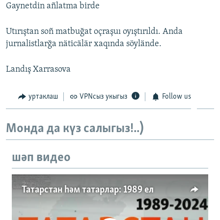
Gaynetdin añlatma birde
Utırıştan soñ matbuğat oçraşuı oyıştırıldı. Anda
jurnalistlarğa näticälär xaqında söylände.
Landış Xarrasova
уртаклаш
VPNсыз укыгыз
Follow us
Монда да күз салыгыз!..)
шәп видео
Татарстан һәм татарлар: 1989 ел