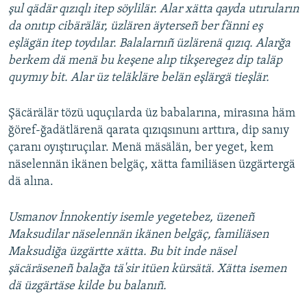
şul qädär qızıqlı itep söylilär. Alar xätta qayda utıruların
da onıtıp cibärälär, üzlären äyterseñ ber fänni eş
eşlägän itep toydılar. Balalarnıñ üzlärenä qızıq. Alarğa
berkem dä menä bu keşene alıp tikşeregez dip taläp
quymıy bit. Alar üz teläkläre belän eşlärgä tieşlär.
Şäcärälär tözü uquçılarda üz babalarına, mirasına häm
ğöref-ğadätlärenä qarata qızıqsınunı arttıra, dip sanıy
çaranı oyıştıruçılar. Menä mäsälän, ber yeget, kem
näselennän ikänen belgäç, xätta familiäsen üzgärtergä
dä alına.
Usmanov İnnokentiy isemle yegetebez, üzeneñ
Maksudilar näselennän ikänen belgäç, familiäsen
Maksudiğa üzgärtte xätta. Bu bit inde näsel
şäcäräseneñ balağa tä'sir itüen kürsätä. Xätta isemen
dä üzgärtäse kilde bu balanıñ.