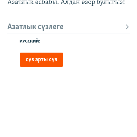
Азатлык әсбабы. Алдан әзер булыгыз!
Азатлык сүзлеге