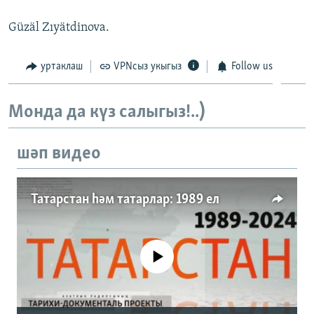
Güzäl Zıyätdinova.
уртаклаш
VPNсыз укыгыз
Follow us
Монда да күз салыгыз!..)
шәп видео
Татарстан һәм татарлар: 1989 ел
No media source currently available