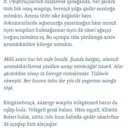
it. Oyıştıruçılarnıñ süzlärenä qarağanda, ber şäcärä
tözü bik ozaq waqıtqa, berniçä yılğa qädär suzılırğa
mömkin. Ämma törle iske käğäzlär häm
dokumentlarda aqtarınırğa yaratmağan häm monıñ
öçen waqıtları bulmağannar öçen dä näsel ağaçın
torğızu mömkin eş. Bu oçraqta siña yärdämgä arxiv
xezmätkärläre kilergä mömkin.
Milli arxiv bar bit inde bezdä. Şunda barğaç, alarnıñ
xezmätkärlärenä yärdäm sorap möräcäğät itäseñ. Alar
şäcäräñne tözep tä birergä mömkinnär. Tüläwle
räweştä. Ber buınnı tabu ike yöz dä yegerme sumğa
töşä.
Kürgänebezçä, xäzerge waqıtta telägänneñ barın da
eşläp bula. Telägeñ genä bulsın. Häm aqçañ, älbättä.
Boları bulsa, xätta cide buın babaña qädär näseleñne
dä açıqlap birä alaçaqlar.