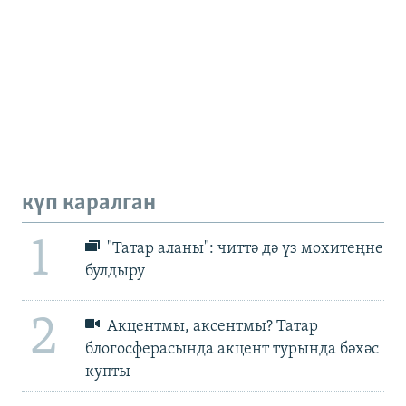
күп каралган
1
"Татар аланы": читтә дә үз мохитеңне
булдыру
2
Акцентмы, аксентмы? Татар
блогосферасында акцент турында бәхәс
купты