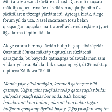
Milli arxiv xezmätkärläre qatnaştı. Çaranıñ maqsatı –
ДИНИ ТОРМЫШ
mäktäp uquçılarına üz näsellären açıqlarğa häm üz
ӘЙДӘ ONLINE
ПӘРӘВЕЗ
şäcärälären tözergä yärdäm itü. Äytergä kiräk, älege
IDEL.РЕАЛИИ
forum yıl da uza. Näsel şäcäräsen tözü belän
ФӘН-ФӘСМӘТӘН
qızıqsınğan uquçılar mart-aprel' aylarında eşlären jyuri
БЕЗГӘ КУШЫЛЫГЫЗ!
КИНОХАНӘ
äğzalarına täqdim itä ala.
Älege çaranı berençelärdän bulıp başlap cibärüçelär –
Qazannıñ 39нчы mäktäp uqıtuçıları süzlärenä
БАШКА ТЕЛЛӘРДӘ
qarağanda, bu bäygedä qatnaşırğa teläwçelärneñ sanı
yıldan-yıl arta. Balalar bik qızıqsınıp eşli, di 39 mäktäp
uqıtuçısı Xädiewa Färidä.
Monda yäşe çiklänmägän, kemneñ qatnaşası kilä –
qatnaşa. Uzğan yılnı şulqädär teläp qatnaşuçılar buldı.
Şulqädär qızıqlı eşlär bar anda. Bala borınğı
babalarınıñ kem buluın, alarnıñ kem belän tuğan
bulğanın qızıqsınıp öyränä başlıy. Çığış yasağan waqıtta