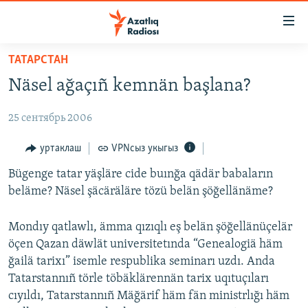
Accessibility
links
төп
ТАТАРСТАН
эчтәлек
ЯҢАЛЫКЛАР
Näsel ağaçıñ kemnän başlana?
төп
БАШКОРТСТАН
меню
25 сентябрь 2006
ТАТАРСТАН
эзләү
КЫРЫМ
уртаклаш
VPNсыз укыгыз
ТАТАР-БАШКОРТ ДӨНЬЯСЫ
Bügenge tatar yäşläre cide buınğa qädär babaların
beläme? Näsel şäcäräläre tözü belän şöğellänäme?
СУГЫШ
БЕЗНЕ ТОМАЛАДЫЛАР
Mondıy qatlawlı, ämma qızıqlı eş belän şöğellänüçelär
öçen Qazan däwlät universitetında “Genealogiä häm
ШӘЛКЕМНӘР
ğailä tarixı” isemle respublika seminarı uzdı. Anda
ДӨНЬЯ ХӘЛЛӘРЕ
ӘҢГӘМӘ
Tatarstannıñ törle töbäklärennän tarix uqıtuçıları
cıyıldı, Tatarstannıñ Mäğärif häm fän ministrlığı häm
ТАТАРЧА ПОДКАСТ
КОММЕНТАР