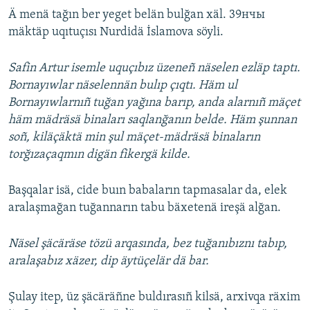
Ä menä tağın ber yeget belän bulğan xäl. 39нчы
mäktäp uqıtuçısı Nurdidä İslamova söyli.
Safin Artur isemle uquçıbız üzeneñ näselen ezläp taptı.
Bornayıwlar näselennän bulıp çıqtı. Häm ul
Bornayıwlarnıñ tuğan yağına barıp, anda alarnıñ mäçet
häm mädräsä binaları saqlanğanın belde. Häm şunnan
soñ, kiläçäktä min şul mäçet-mädräsä binaların
torğızaçaqmın digän fikergä kilde.
Başqalar isä, cide buın babaların tapmasalar da, elek
aralaşmağan tuğannarın tabu bäxetenä ireşä alğan.
Näsel şäcäräse tözü arqasında, bez tuğanıbıznı tabıp,
aralaşabız xäzer, dip äytüçelär dä bar.
Şulay itep, üz şäcäräñne buldırasıñ kilsä, arxivqa räxim