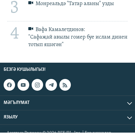
3
Монреальдә "Татар аланы" узды
4
Вафа Камалетдинов:
"Сафаҗай авылы гомер буе ислам динен
тотып яшәгән"
БЕЗГӘ КУШЫЛЫГЫЗ!
МӘГЪЛҮМАТ
ЯЗЫЛУ
Азатлык Радиосы © 2026 RFE/RL, Inc. | Бар хокуклар