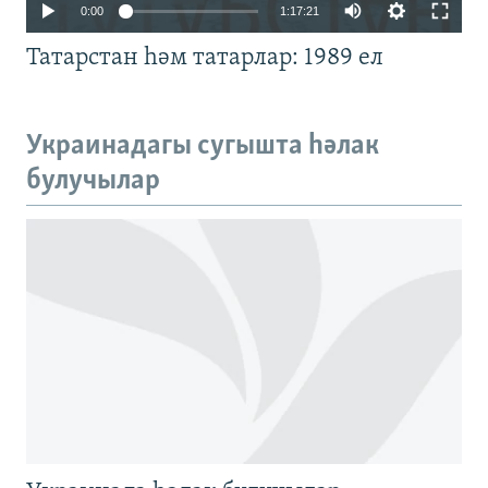
Auto
0:00
1:17:21
240p
Татарстан һәм татарлар: 1989 ел
360p
480p
Auto
240p
360p
480p
Украинадагы сугышта һәлак
720p
булучылар
720p
1080p
1080p