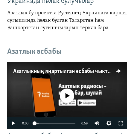
Украинада һәлак булучылар
Азатлык бу проектта Русиянең Украинага каршы
сугышында һәлак булган Татарстан һәм
Башкортстан сугышчыларын теркәп бара
Азатлык әсбабы
Азатлыкның яңартылган әсбабы чыкты
No media source currently available
0:00
0:59