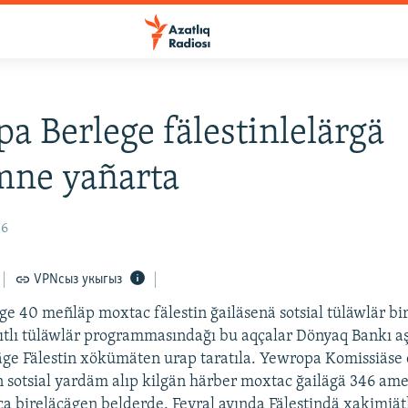
a Berlege fälestinlelärgä
mne yañarta
06
VPNсыз укыгыз
e 40 meñläp moxtac fälestin ğailäsenä sotsial tüläwlär bi
ıtlı tüläwlär programmasındağı bu aqçalar Dönyaq Bankı a
ge Fälestin xökümäten urap taratıla. Yewropa Komissiäse e
otsial yardäm alıp kilgän härber moxtac ğailägä 346 amer
 bireläçägen belderde. Fevral ayında Fälestindä xakimiät