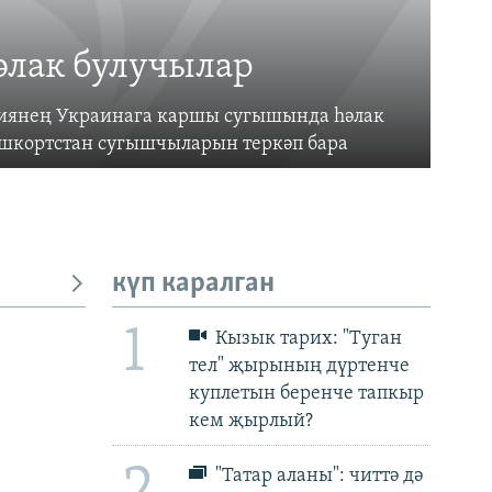
әлак булучылар
усиянең Украинага каршы сугышында һәлак
ашкортстан сугышчыларын теркәп бара
күп каралган
1
Кызык тарих: "Туган
тел" җырының дүртенче
куплетын беренче тапкыр
px
px
биеклек
кем җырлый?
2
"Татар аланы": читтә дә