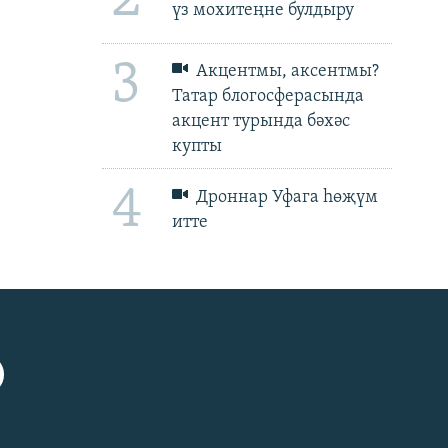
үз мохитеңне булдыру
3
Акцентмы, аксентмы?
Татар блогосферасында
акцент турында бәхәс
купты
4
Дроннар Уфага һөҗүм
итте
px
px
биеклек