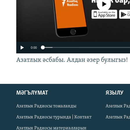
No media source currently a
0:00
Азатлык әсбабы. Алдан әзер булыгыз!
ӘЙДӘ ONLINE
МӘГЪЛҮМАТ
ЯЗЫЛУ
IDEL.РЕАЛИИ
Азатлык Радиосы томаланды
Азатлык Ра
БЕЗГӘ КУШЫЛЫГЫЗ!
Азатлык Радиосы турында | Контакт
Азатлык Ра
Азатлык Радиосы материалларын