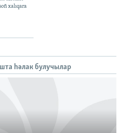
soñ xalıqara
шта һәлак булучылар