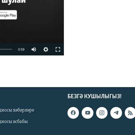
vailable
0:59
БЕЗГӘ КУШЫЛЫГЫЗ!
диосы хәбәрләре
киңлек
диосы әсбабы