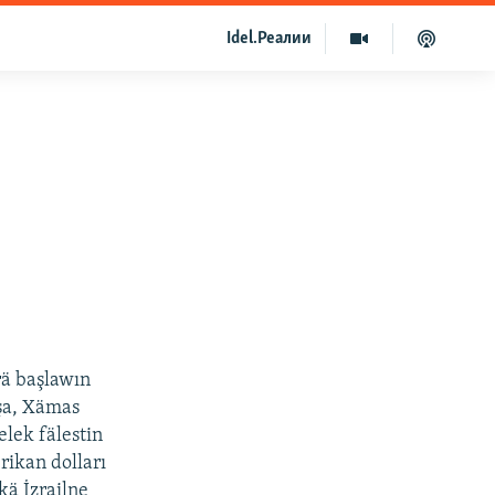
Idel.Реалии
rä başlawın
şa, Xämas
lek fälestin
ikan dolları
kä İzrailne