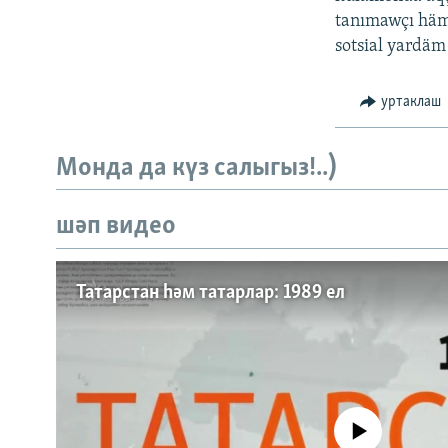
ДИНИ ТОРМЫШ
tanımawçı häm
ПӘРӘВЕЗ
sotsial yardäm
ФӘН-ФӘСМӘТӘН
уртаклаш
КИНОХАНӘ
Монда да күз салыгыз!..)
шәп видео
Татарстан һәм татарлар: 1989 ел
No media source currently a