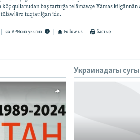
 köç qullanudan baş tartırğa telämäwçe Xämas kilgännän 
 tüläwläre tuqtatılğan ide.
VPNсыз укыгыз
Follow us
бастыр
Украинадагы сугы
vailable