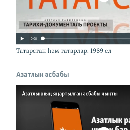
0:00
Татарстан һәм татарлар: 1989 ел
Азатлык әсбабы
Auto
240p
360p
Азатлыкның яңартылган әсбабы чыкты
720p
1080p