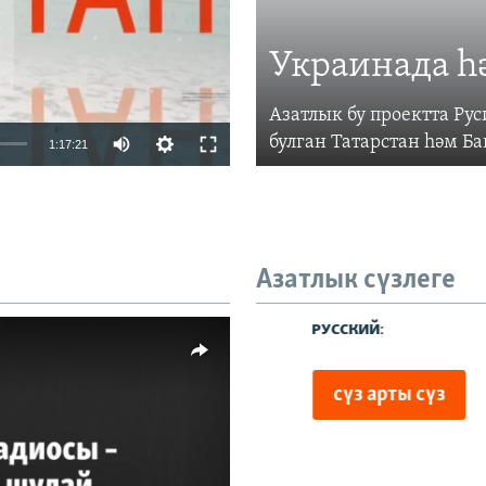
Украинада һ
Азатлык бу проектта Р
Auto
булган Татарстан һәм Б
1:17:21
240p
360p
480p
Азатлык сүзлеге
720p
480p
1080p
киңлек