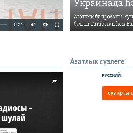
Украинада һ
Азатлык бу проектта Р
Auto
булган Татарстан һәм Б
1:17:21
240p
360p
480p
Азатлык сүзлеге
720p
480p
1080p
киңлек
vailable