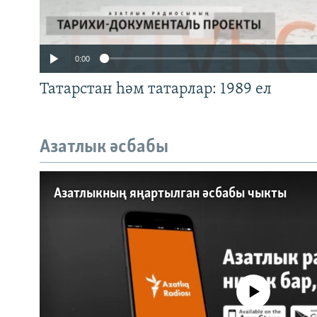
0:00
Татарстан һәм татарлар: 1989 ел
Азатлык әсбабы
Auto
240p
360p
Азатлыкның яңартылган әсбабы чыкты
720p
1080p
No media source currently a