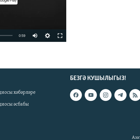
0:59
БЕЗГӘ КУШЫЛЫГЫЗ!
диосы хәбәрләре
диосы әсбабы
киңлек
Аза