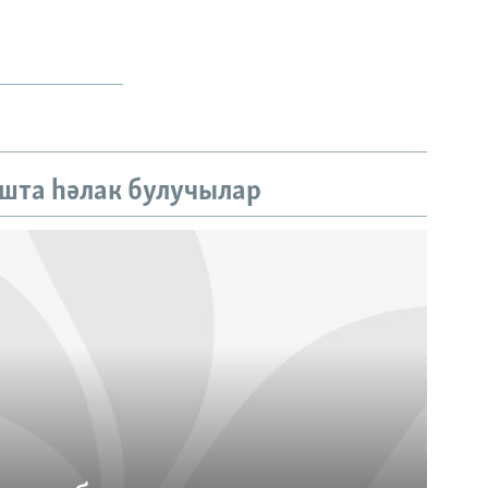
шта һәлак булучылар