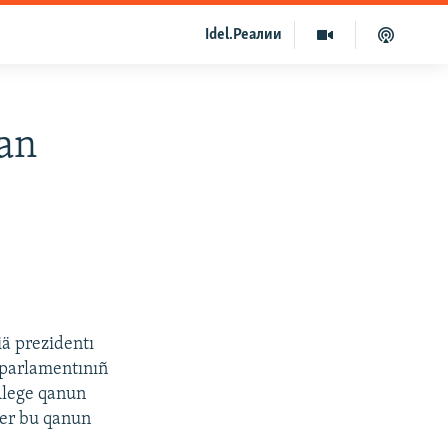
Idel.Реалии
nan
ä prezidentı
 parlamentınıñ
Älege qanun
zer bu qanun