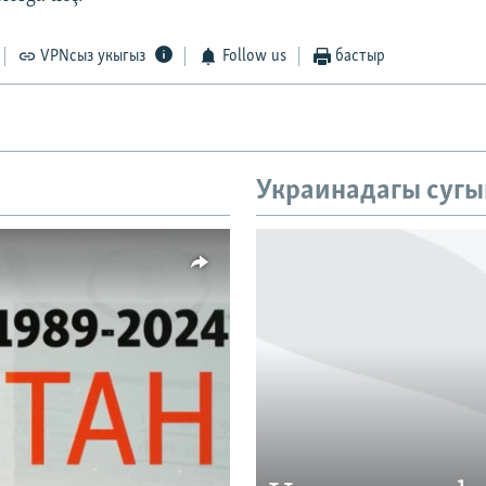
VPNсыз укыгыз
Follow us
бастыр
Украинадагы сугы
vailable