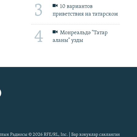
3
10 вариантов
приветствия на татарском
4
Монреальдә "Татар
аланы" узды
px
px
биеклек
тлык Радиосы © 2026 RFE/RL, Inc. | Бар хокуклар сакланган