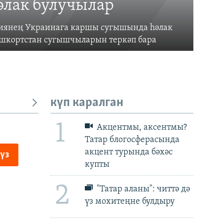
әлак булучылар
усиянең Украинага каршы сугышында һәлак
ашкортстан сугышчыларын теркәп бара
күп каралган
1
Акцентмы, аксентмы?
Татар блогосферасында
акцент турында бәхәс
px
px
биеклек
купты
2
"Татар аланы": читтә дә
үз мохитеңне булдыру