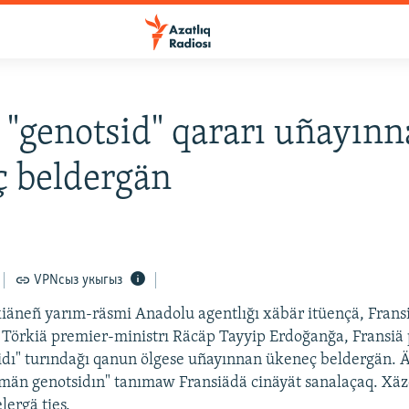
 "genotsid" qararı uñayın
 beldergän
VPNсыз укыгыз
iäneñ yarım-räsmi Anadolu agentlığı xäbär itüençä, Fransi
 Törkiä premier-ministrı Räcäp Tayyip Erdoğanğa, Fransiä
idı" turındağı qanun ölgese uñayınnan ükeneç beldergän. 
män genotsidın" tanımaw Fransiädä cinäyät sanalaçaq. Xä
lergä tieş.