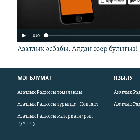
0:00
Азатлык әсбабы. Алдан әзер булыгыз!
ӘЙДӘ ONLINE
МӘГЪЛҮМАТ
ЯЗЫЛУ
IDEL.РЕАЛИИ
Азатлык Радиосы томаланды
Азатлык Ра
БЕЗГӘ КУШЫЛЫГЫЗ!
Азатлык Радиосы турында | Контакт
Азатлык Ра
Азатлык Радиосы материалларын
куллану
БАШКА ТЕЛЛӘРДӘ