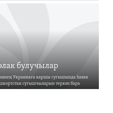
әлак булучылар
усиянең Украинага каршы сугышында һәлак
ашкортстан сугышчыларын теркәп бара