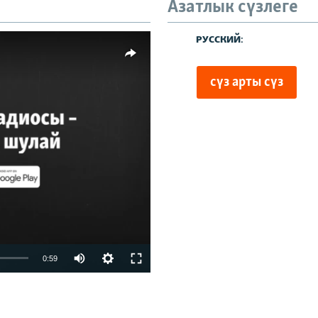
Азатлык сүзлеге
720p
480p
1080p
киңлек
vailable
0:59