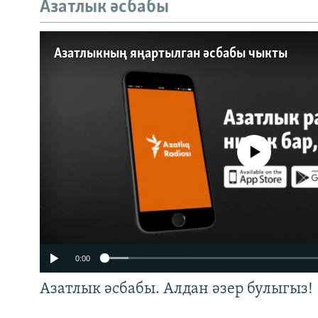
Азатлык әсбабы
Auto
240p
360p
Азатлыкның яңартылган әсбабы чыкты
720p
1080p
No media source currently a
0:00
Азатлык әсбабы. Алдан әзер булыгыз!