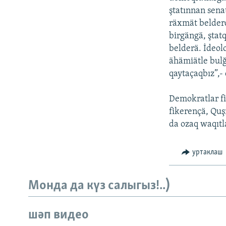
ДИНИ ТОРМЫШ
ştatınnan sena
ПӘРӘВЕЗ
räxmät belderd
birgängä, ştat
ФӘН-ФӘСМӘТӘН
belderä. İdeol
КИНОХАНӘ
ähämiätle bul
qaytaçaqbız”,- 
Demokratlar fi
fikerençä, Quş
da ozaq waqıtl
уртаклаш
Монда да күз салыгыз!..)
шәп видео