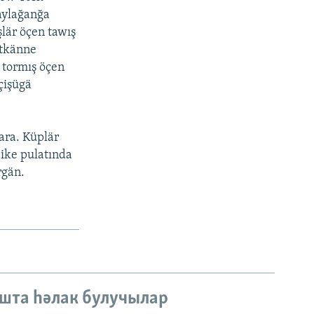
aylağanğa
lär öçen tawış
itkänne
 tormış öçen
çişügä
ara. Küplär
 ike pulatında
rgän.
шта һәлак булучылар