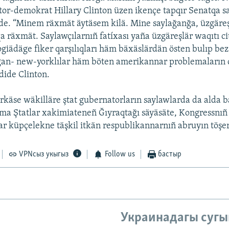
tor-demokrat Hillary Clinton üzen ikençe tapqır Senatqa s
e. “Minem räxmät äytäsem kilä. Mine saylağanğa, üzgäreş
qa räxmät. Saylawçılarnıñ fatíxası yaña üzgäreşlär waqıtı c
ogiädäge fiker qarşılıqları häm bäxäslärdän östen bulıp bez
ğan- new-yorklılar häm böten amerikannar problemaların 
dide Clinton.
rkäse wäkilläre ştat gubernatorların saylawlarda da alda b
ma Ştatlar xakimiateneñ Ğıyraqtağı säyäsäte, Kongressnıñ
ar küpçelekne täşkil itkän respublikannarnıñ abruyın töşe
VPNсыз укыгыз
Follow us
бастыр
Украинадагы сугы