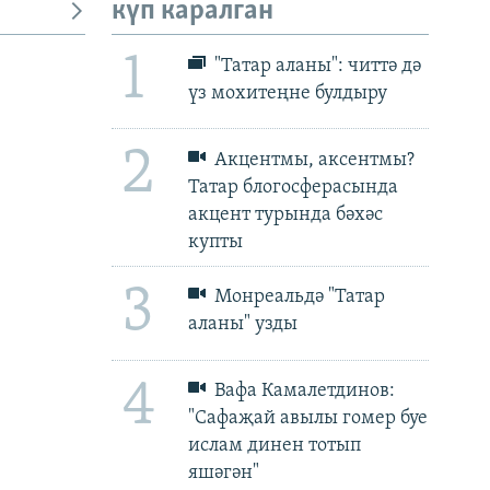
күп каралган
1
"Татар аланы": читтә дә
үз мохитеңне булдыру
px
px
биеклек
2
Акцентмы, аксентмы?
Татар блогосферасында
акцент турында бәхәс
купты
3
Монреальдә "Татар
аланы" узды
4
Вафа Камалетдинов:
"Сафаҗай авылы гомер буе
ислам динен тотып
яшәгән"