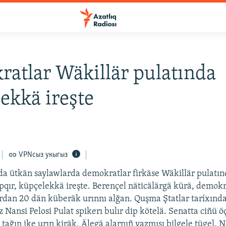
atlar Wäkillär pulatında
ekkä ireşte
VPNсыз укыгыз
a ütkän saylawlarda demokratlar firkäse Wäkillär pulatın
pqır, küpçelekkä ireşte. Berençel näticälärgä kürä, demokr
dan 20 dän küberäk urınnı alğan. Quşma Ştatlar taríxınd
z Nansi Pelosi Pulat spikerı bulır dip kötelä. Senatta ciñü ö
tağın ike urın kiräk. Älegä alarnıñ yazmışı bilgele tügel.