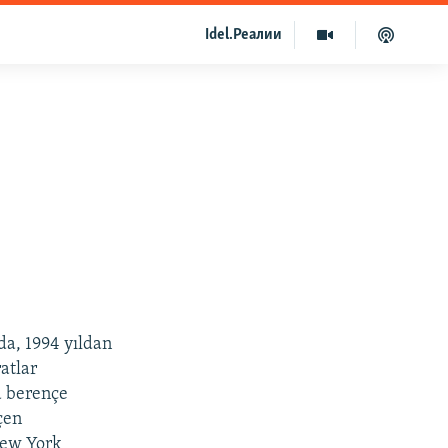
Idel.Реалии
da, 1994 yıldan
atlar
a berençe
çen
 New York