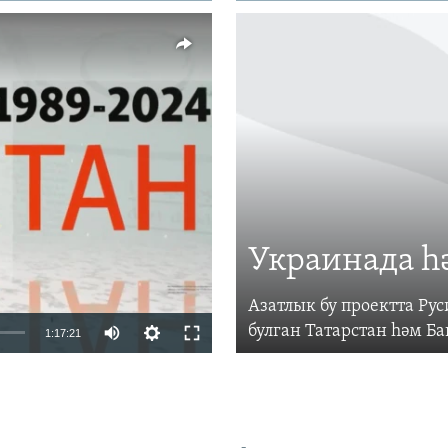
vailable
Украинада һ
Азатлык бу проектта Р
Auto
булган Татарстан һәм Б
1:17:21
240p
360p
480p