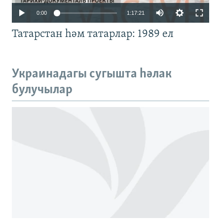
Auto
0:00
1:17:21
240p
Татарстан һәм татарлар: 1989 ел
360p
480p
Auto
240p
360p
480p
Украинадагы сугышта һәлак
720p
булучылар
720p
1080p
1080p