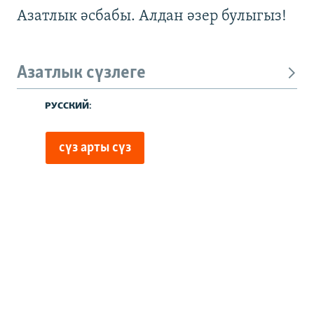
Азатлык әсбабы. Алдан әзер булыгыз!
Азатлык сүзлеге