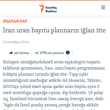
Accessibility
links
төп
ЯҢАЛЫКЛАР
эчтәлек
ЯҢАЛЫКЛАР
İran uran bayıtu plannarın iğlan itte
төп
БАШКОРТСТАН
меню
12 ноябрь 2006
ТАТАРСТАН
эзләү
КЫРЫМ
уртаклаш
VPNсыз укыгыз
ТАТАР-БАШКОРТ ДӨНЬЯСЫ
Xalıqara cämäğätçelekneñ atom eşçänlegen tuqtatu
taläbenä qaramastan, İran, uran bayıtu programmasın
СУГЫШ
kiñäytü plannarı turında iğlan itte. Tışqı eşlär
БЕЗНЕ ТОМАЛАДЫЛАР
ministrlığınıñ matbuğat wäkile Ali Hosseini, Tähran,
2007nçe yılnıñ mart ayına qadär uran bayıtu öçen 3
ШӘЛКЕМНӘР
meñ sentrifuga quyarğa cıyına, dip belderde. Ul şulay
ДӨНЬЯ ХӘЛЛӘРЕ
ӘҢГӘМӘ
uq, İzrailneñ höcümenä İran cawap birergä äzer, dide:
"Ägär dä İzrail şundıy axmaq çarağa barırğa sälätle
ТАТАРЧА ПОДКАСТ
КОММЕНТАР