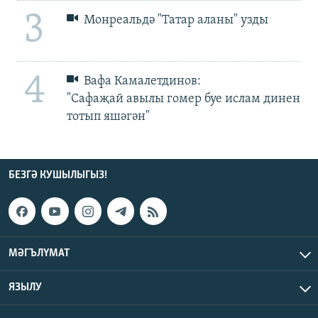
3
Монреальдә "Татар аланы" узды
4
Вафа Камалетдинов:
"Сафаҗай авылы гомер буе ислам динен
тотып яшәгән"
БЕЗГӘ КУШЫЛЫГЫЗ!
МӘГЪЛҮМАТ
ЯЗЫЛУ