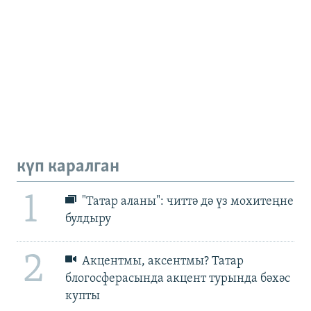
күп каралган
1
"Татар аланы": читтә дә үз мохитеңне
булдыру
2
Акцентмы, аксентмы? Татар
блогосферасында акцент турында бәхәс
купты