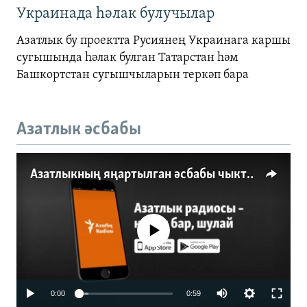
Украинада һәлак булучылар
Азатлык бу проектта Русиянең Украинага каршы
сугышында һәлак булган Татарстан һәм
Башкортстан сугышчыларын теркәп бара
Азатлык әсбабы
Азатлыкның яңартылган әсбабы чыкты
No media source currently available
0:00
0:59