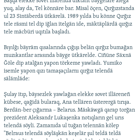
Başqa elekke sovet illärendä diktant bäygeläre älegä
yuq, alay da, Tel könnäre bar. Misal öçen, Qırğızstanda
ul 23 Sintäberdä ütkärelä. 1989 yılda bu könne Qırğız
tele räsmi tel dip iğlan itelgän ide, mäktäplärdä qırğız
tele mäcbüri uqıtıla başladı.
Bıyılğı bäyräm qısalarında çığışı belän qırğız bumağan
muzıkantlar arasında bäyge ütkärelde. Ciñüne Säxnä
Ğöle dip atalğan yapon törkeme yawladı. Yumiko
isemle yapon qızı tamaşaçılarnı qırğız telendä
sälämläde:
Şulay itıp, bäysezlek yawlağan elekke sovet illäreneñ
kübese, qağidä bularaq, Ana tellären üsterergä tırışa.
Berdän-ber çığarma – Belarus. Mäskäwgä qarap torğan
prezident Aleksandr Lukaşenka notıqların gel urıs
telendä söyli. Zamanıda ul tuğan telennän kölep
"Belraus telendä söyläşkän keşelär şul teldä teldä