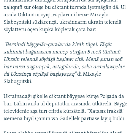
uramnarında ütkärgän soraşudan da şul açıqlandı:
xalıqnıñ zur öleşe bu diktant turında işetmägän dä. Ul
arada Diktantnı oyıştıruçılarnıñ berse Mixaylo
Slaboşpıtski süzlärençä, ukrainnarnı ukrain telendä
söylätterü öçen küpkä köçleräk çara bar:
"Bernindi bäygelär-çaralar da kiräk tügel. Fäqät
xakimiät bağanasına menep utırğan 5 meñ türäneñ
Ukrain telendä söyläşä başlawı citä. Menä şunan soñ
bar närsä üzgäräçäk, astağılar da, öskä ürmäläwçelär
dä Ukrainça söyläşä başlayaçaq"
di Mixaylo
Slaboşpıtski.
Ukrainadağı şikelle diktant bäygese kürşe Polşada da
bar. Läkin anda ul deputatlar arasında ütkärelä. Bäyge
televidenie aşa turı efirda kürsätelä. "Xatasız fraksiä"
isemenä bıyıl Qanun wä Ğädellek partiäse layıq buldı.