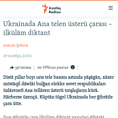
Accessibility
links
төп
Ukrainada Ana telen üsterü çarası –
эчтәлек
ЯҢАЛЫКЛАР
ilküläm diktant
төп
БАШКОРТСТАН
меню
шәкли фәһем
ТАТАРСТАН
эзләү
29 ноябрь 2006
КЫРЫМ
ТАТАР-БАШКОРТ ДӨНЬЯСЫ
уртаклаш
VPNсыз укыгыз
СУГЫШ
Distä yıllar buyı urıs tele basımı astında yäşägän, xäzer
möstäqil däwlät bulğan elekke sovet respublikaları
БЕЗНЕ ТОМАЛАДЫЛАР
üzläreneñ Ana tellären üsterü tırışlıqların kürä.
ШӘЛКЕМНӘР
Härberse üzençä. Küptän tügel Ukrainada ber ğibrätle
çara ütte.
ДӨНЬЯ ХӘЛЛӘРЕ
ӘҢГӘМӘ
ТАТАРЧА ПОДКАСТ
КОММЕНТАР
Şuşı ğibrätle çara ilküläm diktant yazudan ğibärät.