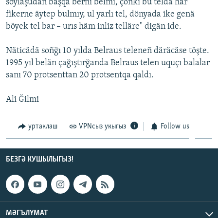
söyläşüdän başqa berni belmi, çönki bu teldä här
fikerne äytep bulmıy, ul yarlı tel, dönyada ike genä
böyek tel bar – urıs häm inliz telläre" digän ide.
Näticädä soñğı 10 yılda Belraus teleneñ däräcäse töşte.
1995 yıl belän çağıştırğanda Belraus telen uquçı balalar
sanı 70 protsenttan 20 protsentqa qaldı.
Ali Ğilmi
уртаклаш
VPNсыз укыгыз
Follow us
БЕЗГӘ КУШЫЛЫГЫЗ!
МӘГЪЛҮМАТ