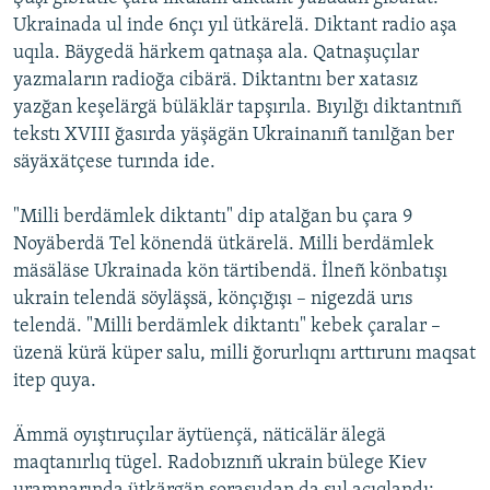
ДИНИ ТОРМЫШ
Ukrainada ul inde 6nçı yıl ütkärelä. Diktant radio aşa
ӘЙДӘ ONLINE
uqıla. Bäygedä härkem qatnaşa ala. Qatnaşuçılar
ПӘРӘВЕЗ
IDEL.РЕАЛИИ
yazmaların radioğa cibärä. Diktantnı ber xatasız
ФӘН-ФӘСМӘТӘН
yazğan keşelärgä büläklär tapşırıla. Bıyılğı diktantnıñ
tekstı XVIII ğasırda yäşägän Ukrainanıñ tanılğan ber
БЕЗГӘ КУШЫЛЫГЫЗ!
КИНОХАНӘ
säyäxätçese turında ide.
"Milli berdämlek diktantı" dip atalğan bu çara 9
БАШКА ТЕЛЛӘРДӘ
Noyäberdä Tel könendä ütkärelä. Milli berdämlek
mäsäläse Ukrainada kön tärtibendä. İlneñ könbatışı
ukrain telendä söyläşsä, könçığışı – nigezdä urıs
telendä. "Milli berdämlek diktantı" kebek çaralar –
üzenä kürä küper salu, milli ğorurlıqnı arttırunı maqsat
itep quya.
Ämmä oyıştıruçılar äytüençä, näticälär älegä
maqtanırlıq tügel. Radobıznıñ ukrain bülege Kiev