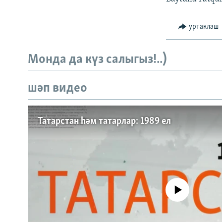
ДИНИ ТОРМЫШ
ПӘРӘВЕЗ
уртаклаш
ФӘН-ФӘСМӘТӘН
КИНОХАНӘ
Монда да күз салыгыз!..)
шәп видео
Татарстан һәм татарлар: 1989 ел
No media source currently a