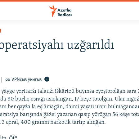
Н
operatsiyahı uzğarıldı
VPNсыз укыгыз
yäyge yorttarźı talauźı iśkärteü buyınsa oyoştorolğan sara 
dä 80 burlıq osrağı asıqlanğan, 17 keşe totolğan. Ular nige
häm ber qayźa la eşlämägän, daimi yäşäü urını bulmağandar
eratsiya barışında ğäźel yazanan qasıp yörögän 56 keşe tot
 3 qoral, 400 gramm narkotik tartıp alınğan.
lin, Öfö