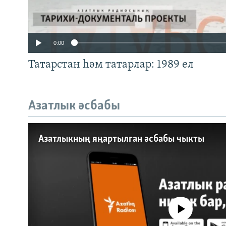
0:00
Татарстан һәм татарлар: 1989 ел
Азатлык әсбабы
Auto
240p
360p
Азатлыкның яңартылган әсбабы чыкты
720p
1080p
No media source currently a