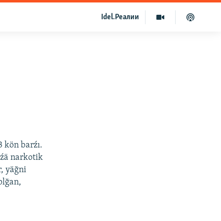
Idel.Реалии
3 kön barźı.
źźä narkotik
, yäğni
olğan,