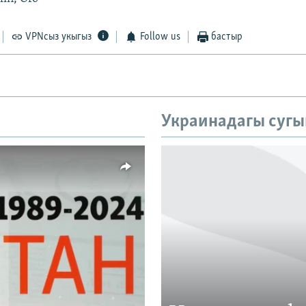
VPNсыз укыгыз
Follow us
бастыр
Украинадагы сугы
vailable