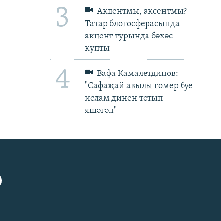
3
Акцентмы, аксентмы?
Татар блогосферасында
акцент турында бәхәс
купты
4
Вафа Камалетдинов:
"Сафаҗай авылы гомер буе
ислам динен тотып
яшәгән"
px
px
биеклек