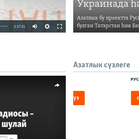
Украинада һ
Азатлык бу проектта Р
Auto
булган Татарстан һәм Б
1:17:21
240p
360p
480p
Азатлык сүзлеге
720p
480p
1080p
киңлек
vailable