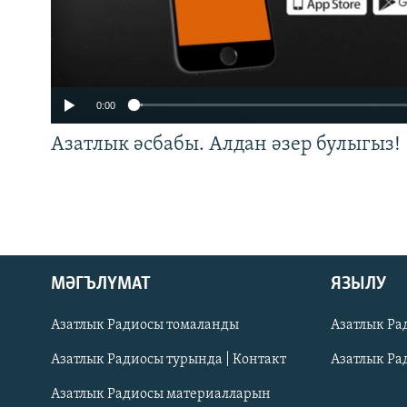
0:00
Азатлык әсбабы. Алдан әзер булыгыз!
ӘЙДӘ ONLINE
МӘГЪЛҮМАТ
ЯЗЫЛУ
IDEL.РЕАЛИИ
Азатлык Радиосы томаланды
Азатлык Ра
БЕЗГӘ КУШЫЛЫГЫЗ!
Азатлык Радиосы турында | Контакт
Азатлык Ра
Азатлык Радиосы материалларын