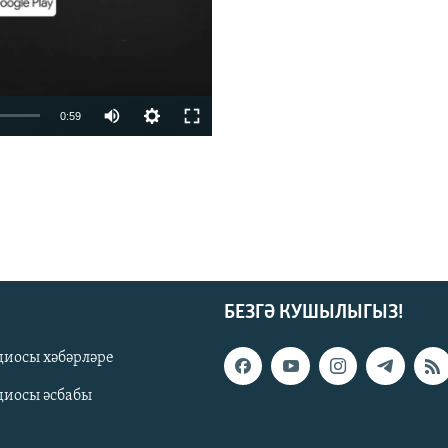
0:59
БЕЗГӘ КУШЫЛЫГЫЗ!
киңлек
диосы хәбәрләре
диосы әсбабы