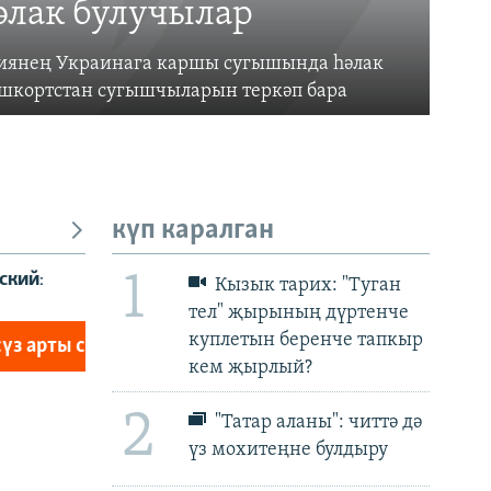
әлак булучылар
усиянең Украинага каршы сугышында һәлак
ашкортстан сугышчыларын теркәп бара
күп каралган
1
Кызык тарих: "Туган
тел" җырының дүртенче
куплетын беренче тапкыр
px
px
биеклек
кем җырлый?
2
"Татар аланы": читтә дә
үз мохитеңне булдыру