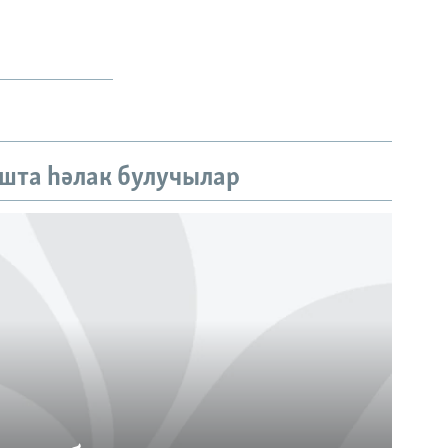
шта һәлак булучылар