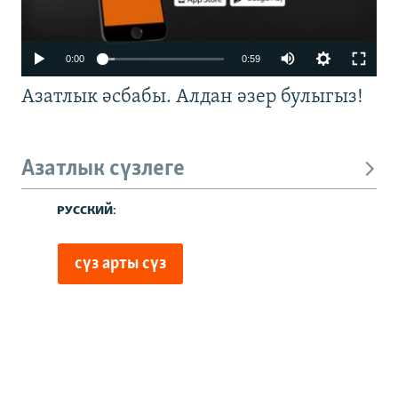
0:00
0:59
Азатлык әсбабы. Алдан әзер булыгыз!
Азатлык сүзлеге