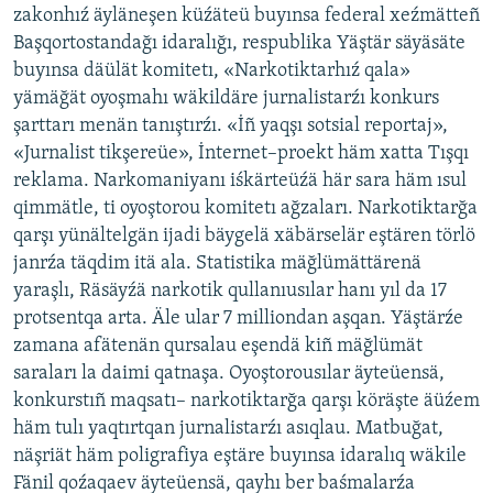
zakonhıź äyläneşen küźäteü buyınsa federal xeźmätteñ
ДИНИ ТОРМЫШ
ӘЙДӘ ONLINE
Başqortostandağı idaralığı, respublika Yäştär säyäsäte
ПӘРӘВЕЗ
buyınsa däülät komitetı, «Narkotiktarhıź qala»
IDEL.РЕАЛИИ
yämäğät oyoşmahı wäkildäre jurnalistarźı konkurs
ФӘН-ФӘСМӘТӘН
şarttarı menän tanıştırźı. «İñ yaqşı sotsial reportaj»,
БЕЗГӘ КУШЫЛЫГЫЗ!
КИНОХАНӘ
«Jurnalist tikşereüe», İnternet–proekt häm xatta Tışqı
reklama. Narkomaniyanı iśkärteüźä här sara häm ısul
qimmätle, ti oyoştorou komitetı ağzaları. Narkotiktarğa
qarşı yünältelgän ijadi bäygelä xäbärselär eştären törlö
БАШКА ТЕЛЛӘРДӘ
janrźa täqdim itä ala. Statistika mäğlümättärenä
yaraşlı, Räsäyźä narkotik qullanıusılar hanı yıl da 17
protsentqa arta. Äle ular 7 milliondan aşqan. Yäştärźe
zamana afätenän qursalau eşendä kiñ mäğlümät
saraları la daimi qatnaşa. Oyoştorousılar äyteüensä,
konkurstıñ maqsatı– narkotiktarğa qarşı köräşte äüźem
häm tulı yaqtırtqan jurnalistarźı asıqlau. Matbuğat,
näşriät häm poligrafiya eştäre buyınsa idaralıq wäkile
Fänil qoźaqaev äyteüensä, qayhı ber baśmalarźa