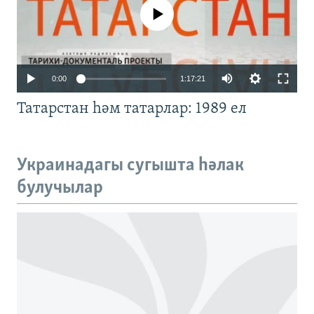
No media source currently available
Auto
0:00
1:17:21
240p
Татарстан һәм татарлар: 1989 ел
360p
480p
Auto
240p
360p
480p
Украинадагы сугышта һәлак
720p
булучылар
720p
1080p
1080p