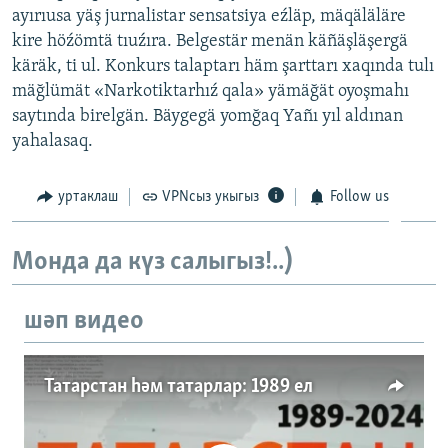
ayırıusa yäş jurnalistar sensatsiya eźläp, mäqäläläre
kire höźömtä tıuźıra. Belgestär menän käñäşläşergä
käräk, ti ul. Konkurs talaptarı häm şarttarı xaqında tulı
mäğlümät «Narkotiktarhıź qala» yämäğät oyoşmahı
saytında birelgän. Bäygegä yomğaq Yañı yıl aldınan
yahalasaq.
уртаклаш
VPNсыз укыгыз
Follow us
Монда да күз салыгыз!..)
шәп видео
Татарстан һәм татарлар: 1989 ел