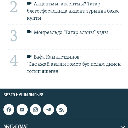
2
Акцентмы, аксентмы? Татар
блогосферасында акцент турында бәхәс
купты
3
Монреальдә "Татар аланы" узды
4
Вафа Камалетдинов:
"Сафаҗай авылы гомер буе ислам динен
тотып яшәгән"
БЕЗГӘ КУШЫЛЫГЫЗ!
МӘГЪЛҮМАТ