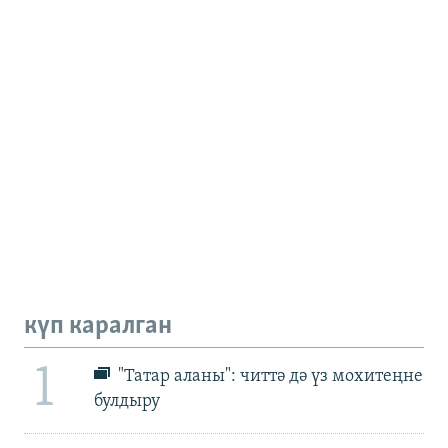
күп каралган
1
"Татар аланы": читтә дә үз мохитеңне
булдыру