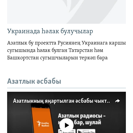
Украинада һәлак булучылар
Азатлык бу проектта Русиянең Украинага каршы
сугышында һәлак булган Татарстан һәм
Башкортстан сугышчыларын теркәп бара
Азатлык әсбабы
Азатлыкның яңартылган әсбабы чыкты
No media source currently available