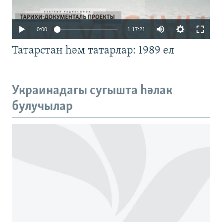
Auto
0:00
1:17:21
240p
Татарстан һәм татарлар: 1989 ел
360p
480p
Auto
240p
360p
480p
Украинадагы сугышта һәлак
720p
булучылар
720p
1080p
1080p