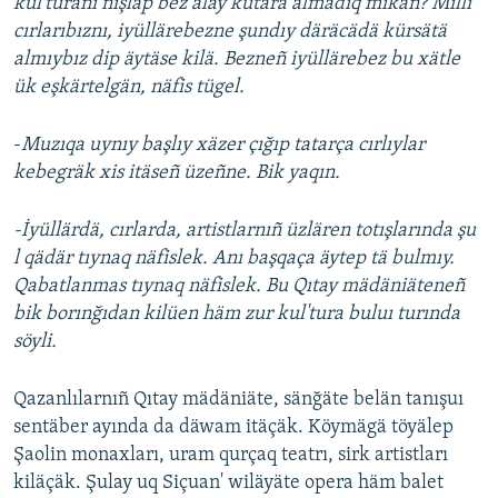
kul'turanı nişläp bez alay kütärä almadıq mikän? Milli
cırlarıbıznı, iyüllärebezne şundıy däräcädä kürsätä
almıybız dip äytäse kilä. Bezneñ iyüllärebez bu xätle
ük eşkärtelgän, näfis tügel.
-
Muzıqa uynıy başlıy xäzer çığıp tatarça cırlıylar
kebegräk xis itäseñ üzeñne. Bik yaqın.
-İyüllärdä, cırlarda, artistlarnıñ üzlären totışlarında şu
l qädär tıynaq näfislek. Anı başqaça äytep tä bulmıy.
Qabatlanmas tıynaq näfislek. Bu Qıtay mädäniäteneñ
bik borınğıdan kilüen häm zur kul'tura buluı turında
söyli.
Qazanlılarnıñ Qıtay mädäniäte, sänğäte belän tanışuı
sentäber ayında da däwam itäçäk. Köymägä töyälep
Şaolin monaxları, uram qurçaq teatrı, sirk artistları
kiläçäk. Şulay uq Siçuan' wiläyäte opera häm balet