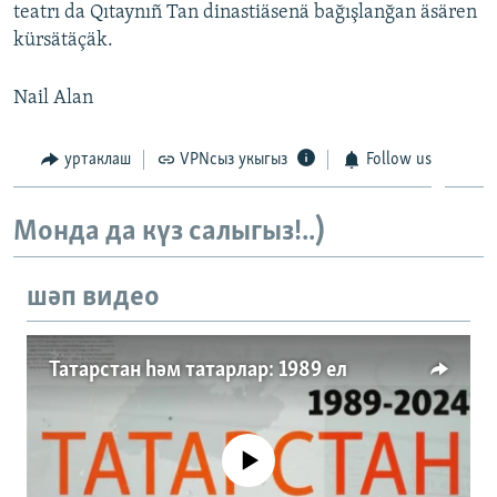
teatrı da Qıtaynıñ Tan dinastiäsenä bağışlanğan äsären
kürsätäçäk.
Nail Alan
уртаклаш
VPNсыз укыгыз
Follow us
Монда да күз салыгыз!..)
шәп видео
Татарстан һәм татарлар: 1989 ел
No media source currently available