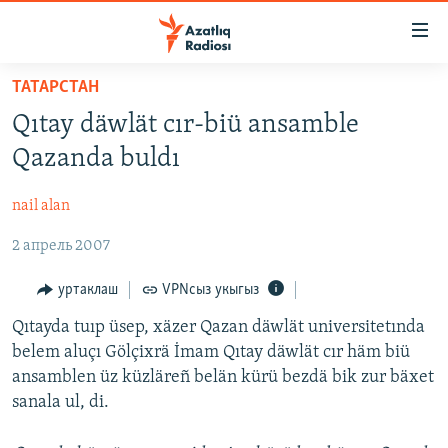
Accessibility
links
төп
ТАТАРСТАН
эчтәлек
ЯҢАЛЫКЛАР
Qıtay däwlät cır-biü ansamble
төп
БАШКОРТСТАН
меню
Qazanda buldı
ТАТАРСТАН
эзләү
nail alan
КЫРЫМ
2 апрель 2007
ТАТАР-БАШКОРТ ДӨНЬЯСЫ
СУГЫШ
уртаклаш
VPNсыз укыгыз
БЕЗНЕ ТОМАЛАДЫЛАР
Qıtayda tuıp üsep, xäzer Qazan däwlät universitetında
belem aluçı Gölçixrä İmam Qıtay däwlät cır häm biü
ШӘЛКЕМНӘР
ansamblen üz küzläreñ belän kürü bezdä bik zur bäxet
ДӨНЬЯ ХӘЛЛӘРЕ
ӘҢГӘМӘ
sanala ul, di.
ТАТАРЧА ПОДКАСТ
КОММЕНТАР