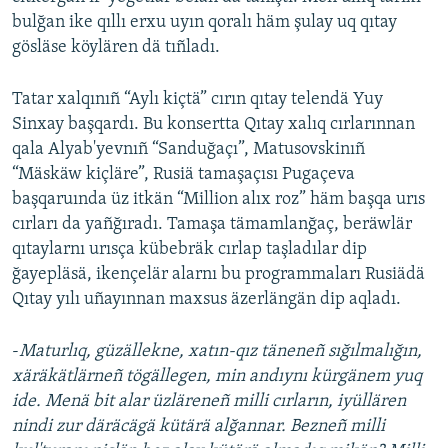
bulğan ike qıllı erxu uyın qoralı häm şulay uq qıtay
gösläse köylären dä tıñladı.
Tatar xalqınıñ “Aylı kiçtä” cırın qıtay telendä Yuy
Sinxay başqardı. Bu konsertta Qıtay xalıq cırlarınnan
qala Alyab'yevnıñ “Sanduğaçı”, Matusovskinıñ
“Mäskäw kiçläre”, Rusiä tamaşaçısı Pugaçeva
başqaruında üz itkän “Million alıx roz” häm başqa urıs
cırları da yañğıradı. Tamaşa tämamlanğaç, beräwlär
qıtaylarnı urısça kübebräk cırlap taşladılar dip
ğayepläsä, ikençelär alarnı bu programmaları Rusiädä
Qıtay yılı uñayınnan maxsus äzerlängän dip aqladı.
-
Maturlıq, güzällekne, xatın-qız täneneñ sığılmalığın,
xäräkätlärneñ tögällegen, min andıynı kürgänem yuq
ide. Menä bit alar üzläreneñ milli cırların, iyüllären
nindi zur däräcägä kütärä alğannar. Bezneñ milli