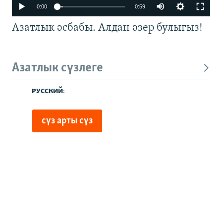
0:00
0:59
Азатлык әсбабы. Алдан әзер булыгыз!
Азатлык сүзлеге