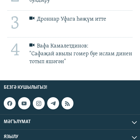
булдыру
3
Дроннар Уфага һөҗүм итте
4
Вафа Камалетдинов:
"Сафаҗай авылы гомер буе ислам динен
тотып яшәгән"
БЕЗГӘ КУШЫЛЫГЫЗ!
МӘГЪЛҮМАТ
ЯЗЫЛУ