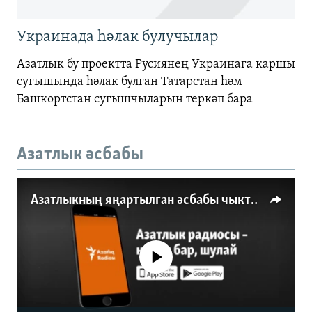
Украинада һәлак булучылар
Азатлык бу проектта Русиянең Украинага каршы
сугышында һәлак булган Татарстан һәм
Башкортстан сугышчыларын теркәп бара
Азатлык әсбабы
Азатлыкның яңартылган әсбабы чыкты
No media source currently available