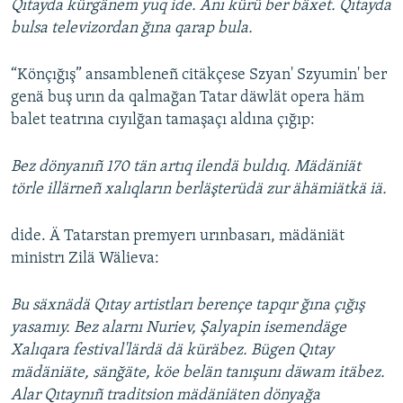
Qıtayda kürgänem yuq ide. Anı kürü ber bäxet. Qıtayda
ДИНИ ТОРМЫШ
bulsa televizordan ğına qarap bula.
ӘЙДӘ ONLINE
ПӘРӘВЕЗ
IDEL.РЕАЛИИ
“Könçığış” ansambleneñ citäkçese Szyan' Szyumin' ber
ФӘН-ФӘСМӘТӘН
genä buş urın da qalmağan Tatar däwlät opera häm
БЕЗГӘ КУШЫЛЫГЫЗ!
КИНОХАНӘ
balet teatrına cıyılğan tamaşaçı aldına çığıp:
Bez dönyanıñ 170 tän artıq ilendä buldıq. Mädäniät
törle illärneñ xalıqların berläşterüdä zur ähämiätkä iä.
БАШКА ТЕЛЛӘРДӘ
dide. Ä Tatarstan premyerı urınbasarı, mädäniät
ministrı Zilä Wälieva:
Bu säxnädä Qıtay artistları berençe tapqır ğına çığış
yasamıy. Bez alarnı Nuriev, Şalyapin isemendäge
Xalıqara festival'lärdä dä küräbez. Bügen Qıtay
mädäniäte, sänğäte, köe belän tanışunı däwam itäbez.
Alar Qıtaynıñ traditsion mädäniäten dönyağa