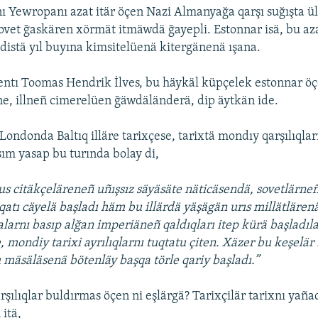
nı Yewropanı azat itär öçen Nazi Almanyağa qarşı suğışta ü
ovet ğaskären xörmät itmäwdä ğayepli. Estonnar isä, bu az
 distä yıl buyına kimsitelüenä kitergänenä ışana.
entı Toomas Hendrik İlves, bu häykäl küpçelek estonnar ö
e, illneñ cimerelüen ğäwdäländerä, dip äytkän ide.
ondonda Baltıq illäre tarixçese, tarixtä mondıy qarşılıqlar
ım yasap bu turında bolay di,
us citäkçeläreneñ uñışsız säyäsäte näticäsendä, sovetlärneñ 
qatı cäyelä başladı häm bu illärdä yäşägän urıs millätlärenä
larnı basıp alğan imperiäneñ qaldıqları itep kürä başladıla
e, mondiy tarixi ayrılıqlarnı tuqtatu çiten. Xäzer bu keşelä
mäsäläsenä bötenläy başqa törle qariy başladı.”
arşılıqlar buldırmas öçen ni eşlärgä? Tarixçilär tarixnı yañ
itä,