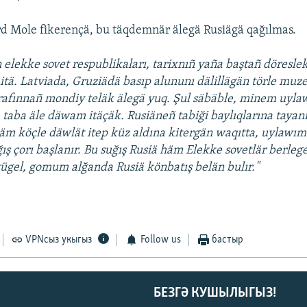
d Mole fikerençä, bu täqdemnär älegä Rusiägä qağılmas.
elekke sovet respublikaları, tarixnıñ yaña baştañ döreslek
 itä. Latviada, Gruziädä basıp alununı dälillägän törle muze
arafınnañ mondiy teläk älegä yuq. Şul säbäble, minem uyl
a taba äle däwam itäçäk. Rusiäneñ tabiği baylıqlarına tayan
häm köçle däwlät itep küz aldına kitergän waqıtta, uylawım
ış çorı başlanır. Bu suğış Rusiä häm Elekke sovetlär berlege
tügel, gomum alğanda Rusiä könbatış belän bulır."
VPNсыз укыгыз
Follow us
бастыр
БЕЗГӘ КУШЫЛЫГЫЗ!