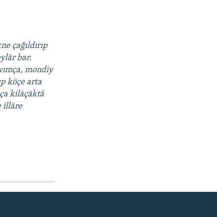
ne çağıldırıp
ylär bar.
awımça, mondiy
ıp köçe arta
ça kiläçäktä
 illäre