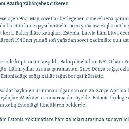
ı Azatlıq xäbärçebez citkerer.
eşe öçen 9nçı May, sovetlär berlegeneñ cimerelüenä qaram
da bu ciñü köne qaysı beräwlär öçen yaña awırlıqlarnıñ ba
 kerä. Baltıq illäre xalıqları, Estonia, Latvia häm Litvä öçe
llärneñ 1940nçı yıldañ soñ yañadan sovet xaqimiäte qulı as
te inde küptännäñ tarqaldı. Baltıq däwlätläre NATO häm 
än. Läkin yıllar uzuına qaramastan, 2nçe Dönya suğışı ezl
 Estoniädäge soñgı xällär tağın ber qat kürsätte.
 soldat häykälen urınınnan alğannan soñ 26-27nçe Aprildä
arşılıqlar, Mäskäw uramnarına da cäyelde. Estoniä ilçelege
an xalıq Estoniägä tänqitlären belderde.
häm Estoniä xökümätläre häm xalıqları arasında zur ayrılıql