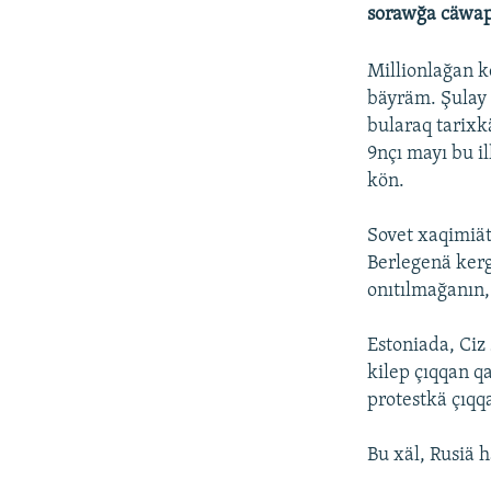
ДИНИ ТОРМЫШ
sorawğa cäwapn
ПӘРӘВЕЗ
Millionlağan k
ФӘН-ФӘСМӘТӘН
bäyräm. Şulay 
КИНОХАНӘ
bularaq tarixkä
9nçı mayı bu i
kön.
Sovet xaqimiä
Berlegenä kerg
onıtılmağanın,
Estoniada, Ciz
kilep çıqqan q
protestkä çıqq
Bu xäl, Rusiä 