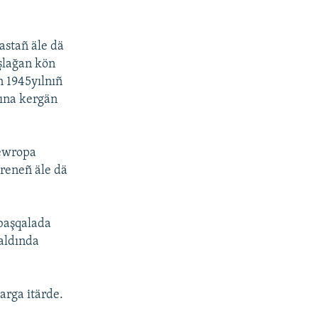
astañ äle dä
şlağan kön
n 1945yılnıñ
tına kergän
Yewropa
äreneñ äle dä
 başqalada
 aldında
arga itärde.