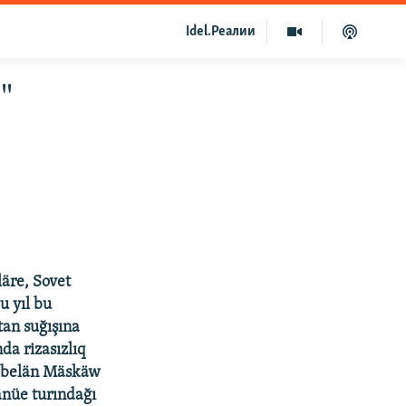
Idel.Реалии
"
äre, Sovet
u yıl bu
tan suğışına
da rizasızlıq
in belän Mäskäw
länüe turındağı