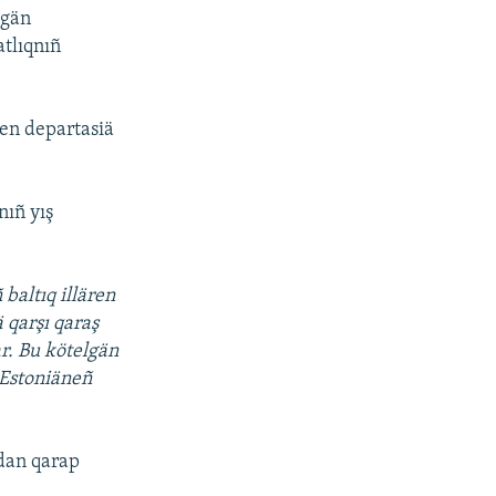
lgän
atlıqnıñ
çen departasiä
nıñ yış
baltıq illären
 qarşı qaraş
r. Bu kötelgän
r Estoniäneñ
adan qarap