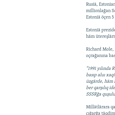
Rusiä, Estonia
millionlağan S
Estoniä öçen 5
Estoniä prezid
häm ütereşlärn
Richard Mole, L
oçrağanına bas
“1991 yılında R
basıp aluı xaqi
üzgärde, häm a
ber qarşılıq id
SSSRğa quşulu 
Millätlärara q
çığarğa täqdim 