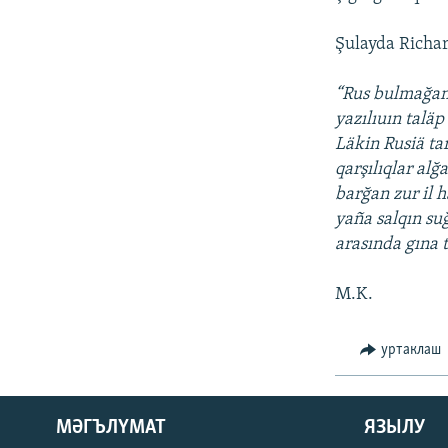
Şulayda Richar
“Rus bulmağan 
yazılıuın taläp
Läkin Rusiä t
qarşılıqlar alğ
barğan zur il 
yaña salqın suğ
arasında gına 
M.K.
уртаклаш
ӘЙДӘ ONLINE
МӘГЪЛҮМАТ
ЯЗЫЛУ