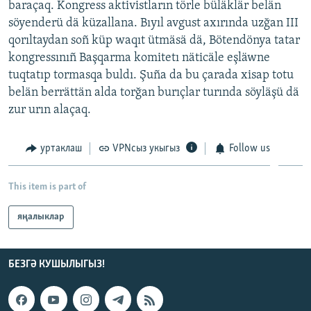
baraçaq. Kongress aktivistların törle büläklär belän
ДИНИ ТОРМЫШ
söyenderü dä küzallana. Bıyıl avgust axırında uzğan III
ӘЙДӘ ONLINE
ПӘРӘВЕЗ
qorıltaydan soñ küp waqıt ütmäsä dä, Bötendönya tatar
IDEL.РЕАЛИИ
kongressınıñ Başqarma komitetı näticäle eşläwne
ФӘН-ФӘСМӘТӘН
tuqtatıp tormasqa buldı. Şuña da bu çarada xisap totu
БЕЗГӘ КУШЫЛЫГЫЗ!
КИНОХАНӘ
belän berrättän alda torğan burıçlar turında söyläşü dä
zur urın alaçaq.
уртаклаш
VPNсыз укыгыз
Follow us
БАШКА ТЕЛЛӘРДӘ
This item is part of
яңалыклар
БЕЗГӘ КУШЫЛЫГЫЗ!