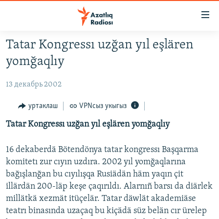
Accessibility
links
төп
Tatar Kongressı uzğan yıl eşlären
эчтәлек
ЯҢАЛЫКЛАР
yomğaqlıy
төп
БАШКОРТСТАН
меню
13 декабрь 2002
ТАТАРСТАН
эзләү
КЫРЫМ
уртаклаш
VPNсыз укыгыз
ТАТАР-БАШКОРТ ДӨНЬЯСЫ
Tatar Kongressı uzğan yıl eşlären yomğaqlıy
СУГЫШ
16 dekaberdä Bötendönya tatar kongressı Başqarma
БЕЗНЕ ТОМАЛАДЫЛАР
komitetı zur cıyın uzdıra. 2002 yıl yomğaqlarına
bağışlanğan bu cıyılışqa Rusiädän häm yaqın çit
ШӘЛКЕМНӘР
illärdän 200-läp keşe çaqırıldı. Alarnıñ barsı da diärlek
ДӨНЬЯ ХӘЛЛӘРЕ
ӘҢГӘМӘ
millätkä xezmät itüçelär. Tatar däwlät akademiäse
ТАТАРЧА ПОДКАСТ
teatrı binasında uzaçaq bu kiçädä süz belän cır ürelep
КОММЕНТАР