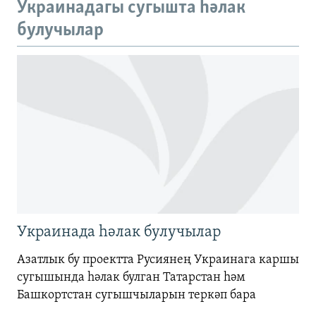
Украинадагы сугышта һәлак
720p
булучылар
720p
1080p
1080p
Украинада һәлак булучылар
Азатлык бу проектта Русиянең Украинага каршы
сугышында һәлак булган Татарстан һәм
Башкортстан сугышчыларын теркәп бара