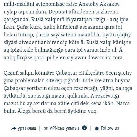
milli-mädäni avtonomiäse räise Anatoliy Aksakov
ДИНИ ТОРМЫШ
ӘЙДӘ ONLINE
uylap tapqan ikän. Deputat äfändeneñ süzlärenä
ПӘРӘВЕЗ
qarağanda, Rusiä xalqınıñ iñ yaratqan rizığı - arış ipie
IDEL.РЕАЛИИ
ikän. Şuña kürä, xalıq küñelenä aşqazannı qara ipi
ФӘН-ФӘСМӘТӘН
belän tutırıp, partiä säyäsätenä mäxäbbät uyatu şaqtıy
БЕЗГӘ КУШЫЛЫГЫЗ!
КИНОХАНӘ
säyäsi divedentlar birer dip kötelä. Rusiä xalqı känişne
aq ipigä xäle bulmağanğa qara ipi yarata inde ul. Ä
xalıq firqäse qara ipi belen sıylawnı däwam itä tora.
БАШКА ТЕЛЛӘРДӘ
Qışnıñ salqın könnäre Çabaqsar citäkçeläre öçen şaqtıy
ğına problemalar kiterep çığardı. İnde ike atna buyına
Çabaqsar yortların cılıtu öçen rezervtağı, yäğni, xalıqça
äytkändä, zapastağı mazut qullanıla. Ä rezervtağı
mazut bu ay axırlarına xätle citärlek kenä ikän. Närsä
bulır. Älegä bereü dä berni äytkäne yuq.
уртаклаш
VPNсыз укыгыз
Follow us