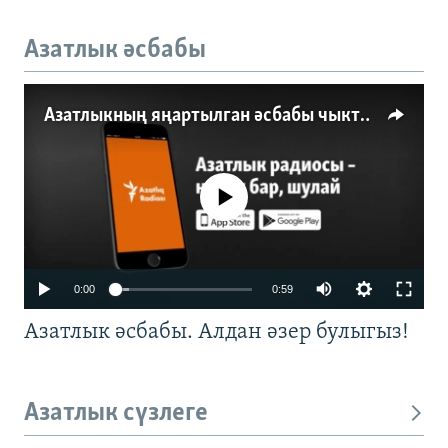
Азатлык әсбабы
Азатлыкның яңартылган әсбабы чыкты
No media source currently available
0:00
0:59
Азатлык әсбабы. Алдан әзер булыгыз!
Азатлык сүзлеге