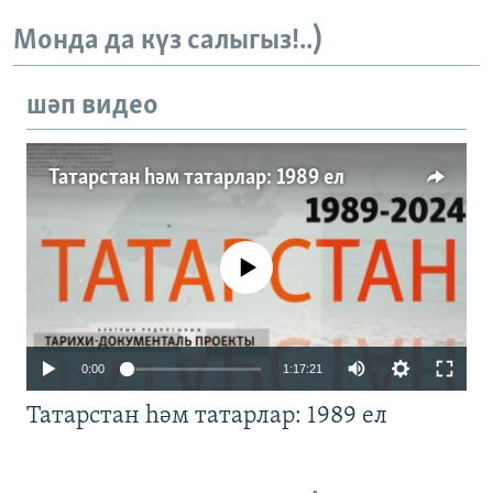
Монда да күз салыгыз!..)
шәп видео
Татарстан һәм татарлар: 1989 ел
No media source currently available
Auto
0:00
1:17:21
240p
Татарстан һәм татарлар: 1989 ел
360p
480p
Auto
240p
360p
480p