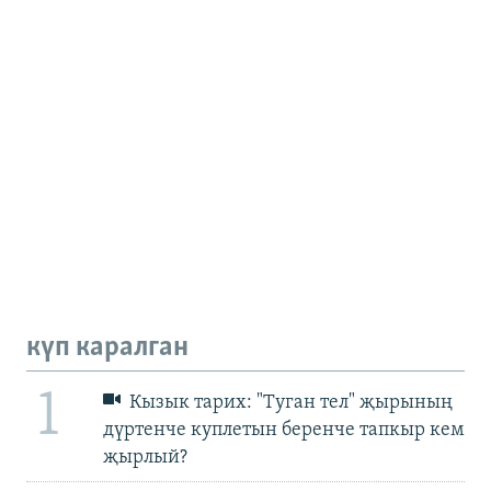
күп каралган
1
Кызык тарих: "Туган тел" җырының
дүртенче куплетын беренче тапкыр кем
җырлый?