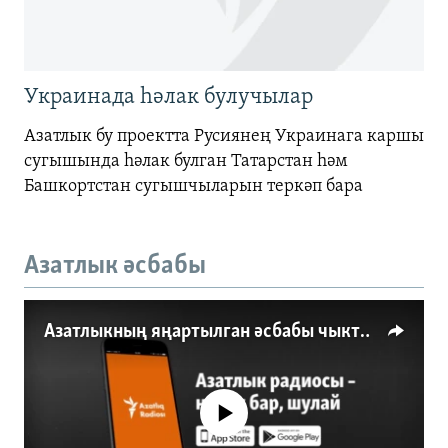
Украинада һәлак булучылар
Азатлык бу проектта Русиянең Украинага каршы
сугышында һәлак булган Татарстан һәм
Башкортстан сугышчыларын теркәп бара
Азатлык әсбабы
Азатлыкның яңартылган әсбабы чыкты
No media source currently available