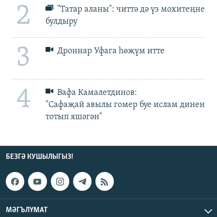
2
"Татар аланы": читтә дә үз мохитеңне
булдыру
3
Дроннар Уфага һөҗүм итте
4
Вафа Камалетдинов:
"Сафаҗай авылы гомер буе ислам динен
тотып яшәгән"
БЕЗГӘ КУШЫЛЫГЫЗ!
МӘГЪЛҮМАТ