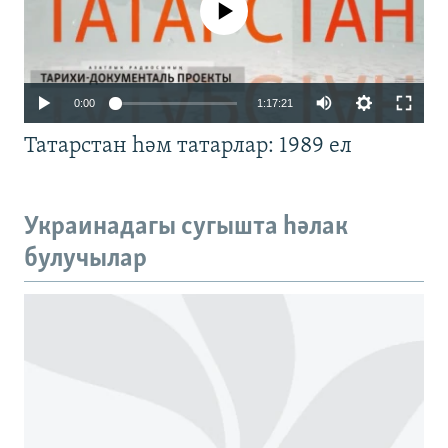
No media source currently available
Auto
0:00
1:17:21
240p
Татарстан һәм татарлар: 1989 ел
360p
480p
Auto
240p
360p
480p
Украинадагы сугышта һәлак
720p
булучылар
720p
1080p
1080p