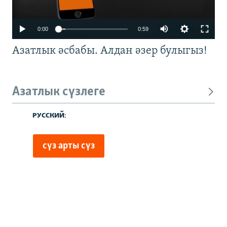
0:00
0:59
Азатлык әсбабы. Алдан әзер булыгыз!
Азатлык сүзлеге