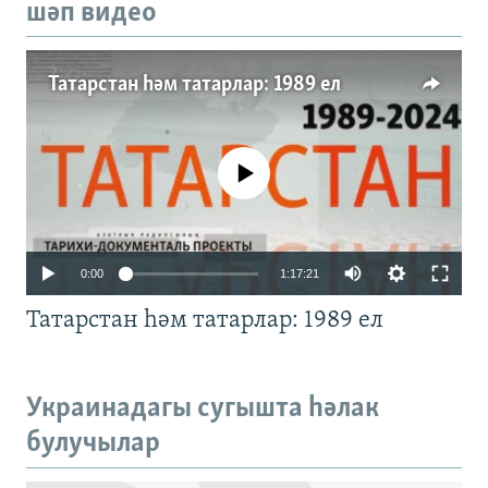
шәп видео
Татарстан һәм татарлар: 1989 ел
No media source currently available
Auto
0:00
1:17:21
240p
Татарстан һәм татарлар: 1989 ел
360p
480p
Auto
240p
360p
480p
Украинадагы сугышта һәлак
720p
булучылар
720p
1080p
1080p