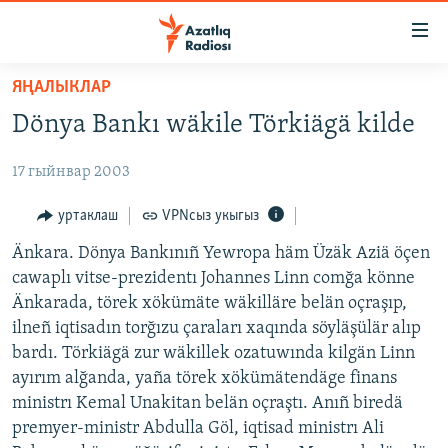
Accessibility
links
төп
ЯҢАЛЫКЛАР
эчтәлек
ЯҢАЛЫКЛАР
Dönya Bankı wäkile Törkiägä kilde
төп
БАШКОРТСТАН
меню
17 гыйнвар 2003
ТАТАРСТАН
эзләү
КЫРЫМ
уртаклаш
VPNсыз укыгыз
ТАТАР-БАШКОРТ ДӨНЬЯСЫ
Änkara. Dönya Bankınıñ Yewropa häm Üzäk Aziä öçen
cawaplı vitse-prezidentı Johannes Linn comğa könne
СУГЫШ
Änkarada, törek xökümäte wäkilläre belän oçraşıp,
БЕЗНЕ ТОМАЛАДЫЛАР
ilneñ iqtisadın torğızu çaraları xaqında söyläşülär alıp
bardı. Törkiägä zur wäkillek ozatuwında kilgän Linn
ШӘЛКЕМНӘР
ayırım alğanda, yaña törek xökümätendäge finans
ДӨНЬЯ ХӘЛЛӘРЕ
ӘҢГӘМӘ
ministrı Kemal Unakitan belän oçraştı. Anıñ biredä
premyer-ministr Abdulla Göl, iqtisad ministrı Ali
ТАТАРЧА ПОДКАСТ
КОММЕНТАР