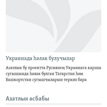
Украинада һәлак булучылар
Азатлык бу проектта Русиянең Украинага каршы
сугышында һәлак булган Татарстан һәм
Башкортстан сугышчыларын теркәп бара
Азатлык әсбабы