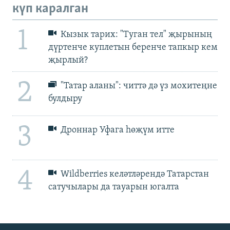
күп каралган
1
Кызык тарих: "Туган тел" җырының
дүртенче куплетын беренче тапкыр кем
җырлый?
2
"Татар аланы": читтә дә үз мохитеңне
булдыру
3
Дроннар Уфага һөҗүм итте
4
Wildberries келәтләрендә Татарстан
сатучылары да тауарын югалта