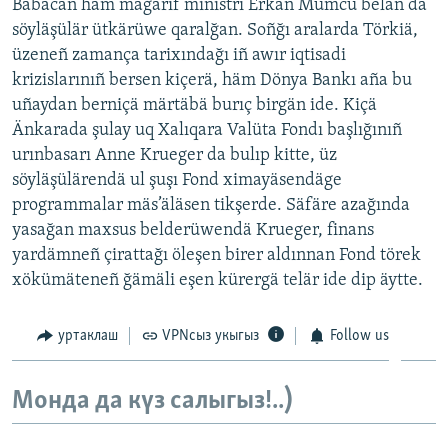
Babacan häm mäğärif ministrı Erkan Mumcu belän dä
ДИНИ ТОРМЫШ
söyläşülär ütkärüwe qaralğan. Soñğı aralarda Törkiä,
ӘЙДӘ ONLINE
üzeneñ zamança tarixındağı iñ awır iqtisadi
ПӘРӘВЕЗ
IDEL.РЕАЛИИ
krizislarınıñ bersen kiçerä, häm Dönya Bankı aña bu
ФӘН-ФӘСМӘТӘН
uñaydan berniçä märtäbä burıç birgän ide. Kiçä
БЕЗГӘ КУШЫЛЫГЫЗ!
КИНОХАНӘ
Änkarada şulay uq Xalıqara Valüta Fondı başlığınıñ
urınbasarı Anne Krueger da bulıp kitte, üz
söyläşülärendä ul şuşı Fond ximayäsendäge
programmalar mäs’äläsen tikşerde. Säfäre azağında
БАШКА ТЕЛЛӘРДӘ
yasağan maxsus belderüwendä Krueger, finans
yardämneñ çirattağı öleşen birer aldınnan Fond törek
xökümäteneñ ğämäli eşen kürergä telär ide dip äytte.
уртаклаш
VPNсыз укыгыз
Follow us
Монда да күз салыгыз!..)