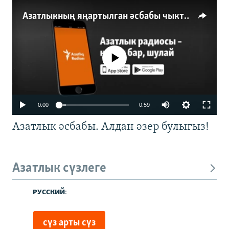
Азатлыкның яңартылган әсбабы чыкты
No media source currently available
0:00
0:59
Азатлык әсбабы. Алдан әзер булыгыз!
Азатлык сүзлеге