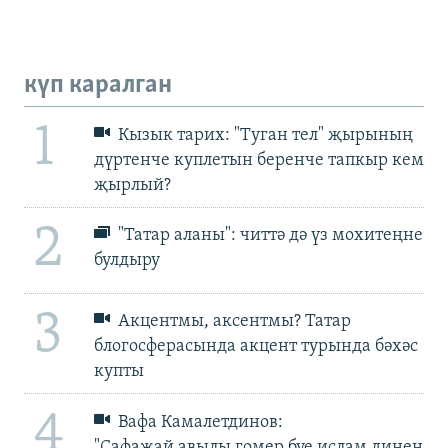
күп каралган
1
Кызык тарих: "Туган тел" җырының
дүртенче куплетын беренче тапкыр кем
җырлый?
2
"Татар аланы": читтә дә үз мохитеңне
булдыру
3
Акцентмы, аксентмы? Татар
блогосферасында акцент турында бәхәс
купты
4
Вафа Камалетдинов:
"Сафаҗай авылы гомер буе ислам динен