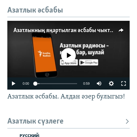
Азатлык әсбабы
Азатлыкның яңартылган әсбабы чыкты
No media source currently available
0:00
0:59
Азатлык әсбабы. Алдан әзер булыгыз!
Азатлык сүзлеге