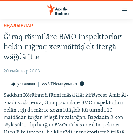
Accessibility
links
төп
ЯҢАЛЫКЛАР
эчтәлек
ЯҢАЛЫКЛАР
Ğiraq räsmiläre BMO inspektorları
төп
БАШКОРТСТАН
меню
belän nığraq xezmättäşlek itergä
ТАТАРСТАН
эзләү
wäğdä itte
КЫРЫМ
20 гыйнвар 2003
ТАТАР-БАШКОРТ ДӨНЬЯСЫ
уртаклаш
VPNсыз укыгыз
СУГЫШ
Saddam Xösäinneñ fänni mäsälälär kiñäşçese Ämir Äl-
БЕЗНЕ ТОМАЛАДЫЛАР
Saadi süzlärençä, Ğiraq räsmiläre BMO inspektorları
ШӘЛКЕМНӘР
belän tağı da nığraq xezmättäşlek itü turında 10
ДӨНЬЯ ХӘЛЛӘРЕ
matdädän torğan kileşü imzalanğan. Bagdadta 2 kön
ӘҢГӘМӘ
söyläşülär alıp barğan BMOnıñ baş qoral inspektorı
ТАТАРЧА ПОДКАСТ
КОММЕНТАР
Hans Blix äytençä, bu kileşüdä inspektorlarnıñ teläsä