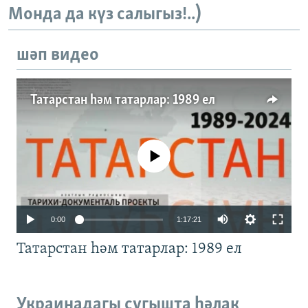
Монда да күз салыгыз!..)
шәп видео
Татарстан һәм татарлар: 1989 ел
No media source currently available
Auto
0:00
1:17:21
240p
Татарстан һәм татарлар: 1989 ел
360p
480p
Auto
240p
360p
480p
Украинадагы сугышта һәлак