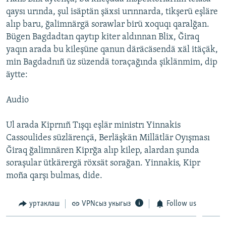
ДИНИ ТОРМЫШ
qaysı urında, şul isäptän şäxsi urınnarda, tikşerü eşläre
ӘЙДӘ ONLINE
alıp baru, ğalimnärgä sorawlar birü xoquqı qaralğan.
ПӘРӘВЕЗ
IDEL.РЕАЛИИ
Bügen Bagdadtan qaytıp kiter aldınnan Blix, Ğiraq
ФӘН-ФӘСМӘТӘН
yaqın arada bu kileşüne qanun däräcäsendä xäl itäçäk,
min Bagdadnıñ üz süzendä toraçağında şiklänmim, dip
БЕЗГӘ КУШЫЛЫГЫЗ!
КИНОХАНӘ
äytte:
Audio
БАШКА ТЕЛЛӘРДӘ
Ul arada Kiprnıñ Tışqı eşlär ministrı Yinnakis
Cassoulides süzlärençä, Berläşkän Millätlär Oyışması
Ğiraq ğalimnären Kiprğa alıp kilep, alardan şunda
soraşular ütkärergä röxsät sorağan. Yinnakis, Kipr
moña qarşı bulmas, dide.
уртаклаш
VPNсыз укыгыз
Follow us