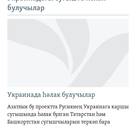
720p
булучылар
720p
1080p
1080p
Украинада һәлак булучылар
Азатлык бу проектта Русиянең Украинага каршы
сугышында һәлак булган Татарстан һәм
Башкортстан сугышчыларын теркәп бара