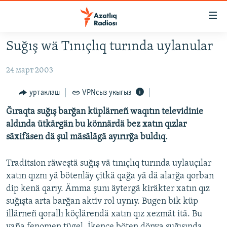
Accessibility
links
төп
Suğış wä Tınıçlıq turında uylanular
эчтәлек
ЯҢАЛЫКЛАР
төп
24 март 2003
БАШКОРТСТАН
меню
ТАТАРСТАН
эзләү
уртаклаш
VPNсыз укыгыз
КЫРЫМ
Ğıraqta suğış barğan küplärneñ waqıtın televidinie
aldında ütkärgän bu könnärdä bez xatın qızlar
ТАТАР-БАШКОРТ ДӨНЬЯСЫ
säxifäsen dä şul mäsälägä ayırırğa buldıq.
СУГЫШ
Traditsion räweştä suğış vä tınıçlıq turında uylauçılar
БЕЗНЕ ТОМАЛАДЫЛАР
xatın qıznı yä bötenläy çitkä qağa yä dä alarğa qorban
ШӘЛКЕМНӘР
dip kenä qarıy. Ämma şunı äytergä kiräkter xatın qız
ДӨНЬЯ ХӘЛЛӘРЕ
ӘҢГӘМӘ
suğışta arta barğan aktiv rol uynıy. Bugen bik küp
illärneñ qorallı köçlärendä xatın qız xezmät itä. Bu
ТАТАРЧА ПОДКАСТ
КОММЕНТАР
yaña fenomen tügel. İkençe böten dönya suğışında