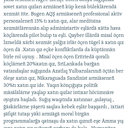
ДИНИ ТОРМЫШ
sovet xatın qızları armiäneñ küp kenä büleklärendä
ӘЙДӘ ONLINE
xezmät itte. Bugen AQŞ armiäseneñ professional aktiv
ПӘРӘВЕЗ
IDEL.РЕАЛИИ
personaleneñ 15% tı xatın qız, alar meditsina
ФӘН-ФӘСМӘТӘН
xezmätlärennän alıp administartiv eşlärdä xätta hava
köçlärendä pilot bulıp ta eşli. Qayber illärdä misal öçen
БЕЗГӘ КУШЫЛЫГЫЗ!
КИНОХАНӘ
İzraeldä xärbi xezmät yalğız irlär öçen tügel ä xatın qız
öçen dä .Xatın qız eçke konfliktlarda da küptännän
birle rol uynıy. . Misal öçen öçen Eritriedä qorallı
БАШКА ТЕЛЛӘРДӘ
köçlärneñ 20%xatın qız, SriLankada barğan
vatandaşlar suğışında Azatlıq Yulbarıslarınıñ öçtän ber
öleşe xatın qız, Nikaraguada Sandinist armiäseneñ
30%tı xatın qız ide. Yaqın könçığışta politik
mäsälälärne yaqlap xatın qızlar intixar höcümnäre
oyıştıra başladı. Suğış waqıtnda xatınnar ,şulayuq ,
ğäskärlärne yäşerü saqlau kebek eşlär başqardı , ixtiari
şäfqät tutaşı yäki armiägä moral birgän
programmalarğa qatnaşu da xatın qıznıñ eşe Ämma yış