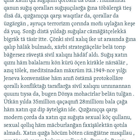
qına xatın qız suğışnıñ qorbanı da bula . Humanitar
qanun suğış qoralları suğışuçılarğa ğına töbälergä tieş
disä dä, qızğanıçqa qarşı waqıtlar da, qorallar da
üzgärgän , ayruça terrorizm çorında moñı uylağan keşe
dä yuq. Sonğı distä yıldağı suğışlar cämäğätçelekkä
bigräk tä täsir itte. Çönki sivil xalıq ike ut arasında ğına
qalıp häläk bulmadı, xärbi strategiäçelär belä torıp
bäğersez räveştä sivil xalıqnı hädäf aldı. Suğış xatın
qıznı häm balalarnı kön kürü öçen kiräkle närsälär ,
azıq tölek, meditsinadan mäxrüm itä.1949-nce yılğı
Jeneva konvensiäse häm anıñ östämä protokolläre
qorallı konfliktağı taraflarğa sivil xalıqnı urınınannan
quuını tıysa da, bugen Dönya mohacirlar belän tulğan .
Ütkän yılda 35million qaçaqnıñ 28millionı bala çağa
häm xatın qız dip äytelgän ide. Qızğanıçqa qarşı
modern çorda da xatın qız suğışta sexual köç qullanu,
sexual qollıq häm mäcburlanğan faxişälektän qotıla
almadı. Xatın qızğa höcüm böten cämğiätne mısqıllau ,