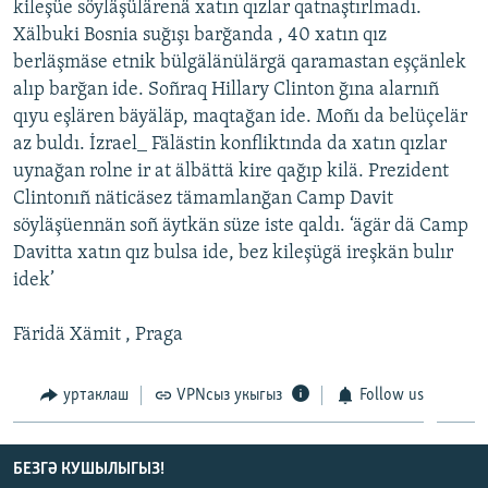
kileşüe söyläşülärenä xatın qızlar qatnaştırlmadı.
Xälbuki Bosnia suğışı barğanda , 40 xatın qız
berläşmäse etnik bülgälänülärgä qaramastan eşçänlek
alıp barğan ide. Soñraq Hillary Clinton ğına alarnıñ
qıyu eşlären bäyäläp, maqtağan ide. Moñı da belüçelär
az buldı. İzrael_ Fälästin konfliktında da xatın qızlar
uynağan rolne ir at älbättä kire qağıp kilä. Prezident
Clintonıñ näticäsez tämamlanğan Camp Davit
söyläşüennän soñ äytkän süze iste qaldı. ‘ägär dä Camp
Davitta xatın qız bulsa ide, bez kileşügä ireşkän bulır
idek’
Färidä Xämit , Praga
уртаклаш
VPNсыз укыгыз
Follow us
БЕЗГӘ КУШЫЛЫГЫЗ!