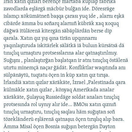
İran xatın qızları berençe märtäbä küpläp fabrika
zavodlarda eşlärgä mäcbür bulğan ide. Döresräge
islamçı xökümätneñ başqa çarası yuq ide , alarnı eşkä
cibärde ämma bu soñarq alarnıñ kübräk xaq xoquq
däğwä itülärenä kitergän säbäplärdän berse dip
qarala. Xatın qız yış qına tirän upqınnarnı
yaqınlaştıruda iskitärlek sälätkä iä buluın kürsätsä dä
tınıçlıq urnaştıru protsesslarına alar qatnaştırılmıy.
Suğışnı , planlaştırğan başlatqan ir atnı tınıçlıq östälenä
utırtu minemçä naçar ğädät. Konfliktlar waqıtında anı
sülpänäytü, tuqtatu öçen in küp xatın qız tırışa.
İrlandiä xatın qızlar xäräkäte, İzrael ,Palestinada qara
külmäkle xatın qızlar , könyaq Amerikada analar
xäräkäte, Şulayuq Russiedäge soldat anaları tınıçlıq
protsesında rol uynıy alır ide… BMOsı xatın qıznıñ
tınıçlıq urnaştıru, tınıçlıq saqlau häm suğıştan soñ
tözekländerü eşlärenä qatnaşuı öçen tırışlıq alıp bara.
Ämma Misal öçen Bosnia suğışın betergän Dayton