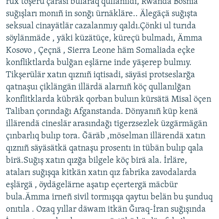
rux töşerü çarası bularaq qullanıldı, Rwanda Bosnia
suğışları monıñ in sonğı ürnäkläre.. Älegäçä suğışta
seksual cinayätlär cazalanmıy qaldı.Çönki ul turıda
söylänmäde , yäki küzätüçe, küreçü bulmadı, Ämma
Kosovo , Çeçnä , Sierra Leone häm Somaliada eçke
konfliktlarda bulğan eşlärne inde yäşerep bulmıy.
Tikşerülär xatın qıznıñ iqtisadi, säyäsi protseslarğa
qatnaşuı çiklängän illärdä alarnıñ köç qullanılğan
konflitklarda kübräk qorban buluın kürsätä Misal öçen
Taliban çorındağı Afganstanda. Dönyanıñ küp kenä
illärendä cineslär arasındağı tigerzsezlek üzgärmägän
çınbarlıq bulıp tora. Ğäräb ,möselman illärendä xatın
qıznıñ säyäsätkä qatnaşu prosentı in tübän bulıp qala
birä.Suğış xatın qızğa bilgele köç birä ala. İrläre,
ataları suğışqa kitkän xatın qız fabrika zavodalarda
eşlärgä , öydägelärne aşatıp eçertergä mäcbür
bula.Ämma irneñ sivil tormışqa qaytuı belän bu şunduq
onıtıla . Ozaq yıllar däwam itkän Ğıraq-İran suğışında